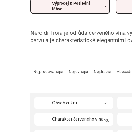
Výprodej & Poslední
láhve
Nero di Troia je odrůda červeného vína vy
barvu a je charakteristické elegantními
Ř
a
Nejprodávanější
Nejlevnější
Nejdražší
Abeced
z
e
n
í
p
Obsah cukru
r
o
Charakter červeného vína
?
d
u