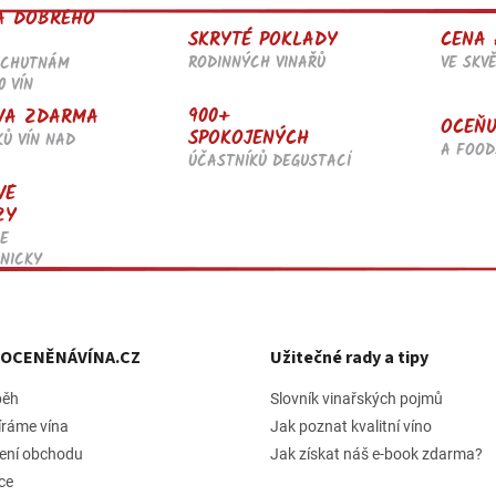
l
A DOBRÉHO
á
SKRYTÉ POKLADY
CENA 
d
RODINNÝCH VINAŘŮ
VE SKV
OCHUTNÁM
a
0 VÍN
c
í
900+
VA ZDARMA
OCEŇU
p
SPOKOJENÝCH
KŮ VÍN NAD
r
A FOOD
ÚČASTNÍKŮ DEGUSTACÍ
v
VÉ
k
ZY
y
v
E
ý
NICKY
p
i
s
u
h OCENĚNÁVÍNA.CZ
Užitečné rady a tipy
běh
Slovník vinařských pojmů
íráme vína
Jak poznat kvalitní víno
ení obchodu
Jak získat náš e-book zdarma?
ce