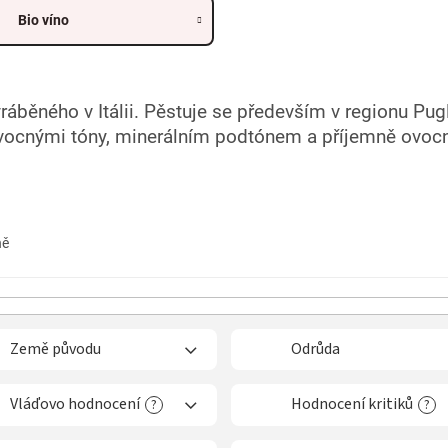
Bio víno
ráběného v Itálii. Pěstuje se především v regionu Pug
 ovocnými tóny, minerálním podtónem a příjemně ovocn
ně
Země původu
Odrůda
Vláďovo hodnocení
Hodnocení kritiků
?
?