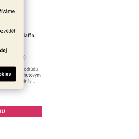
užíváme
ozvědět
s 2020, Caiaffa,
T
odej
kladem
(29 ks)
e? Ochutnejte odrůdu
 charakteru s chuťovým
milovníky višní v...
KU