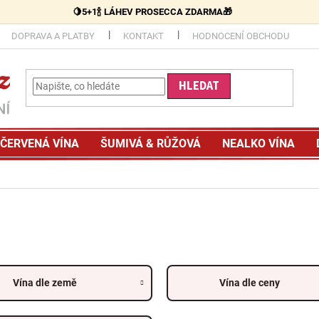
🍋5+1🍾 LÁHEV PROSECCA ZDARMA🎁
DOPRAVA A PLATBY
KONTAKT
HODNOCENÍ OBCHODU
HLEDAT
ČERVENÁ VÍNA
ŠUMIVÁ & RŮŽOVÁ
NEALKO VÍNA
Vína dle země
Vína dle ceny