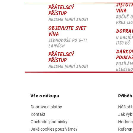
JISTOT
PŘÁTELSKÝ
VÍNA
PŘÍSTUP
ROČNĚ 
NEJSME VINNÍ SNOBI
PŘES 150
OBJEVUJTE SVĚT
DOPRA
VÍNA
U BALÍČ
JEDNODUŠE PO 6-TI
1750 KČ
LAHVÍCH
DÁRKO
PŘÁTELSKÝ
POUKA
PŘÍSTUP
POSÍLÁM
NEJSME VINNÍ SNOBI
ELEKTRO
Z
á
p
Vše o nákupu
Příbě
a
t
Doprava a platby
Náš pří
í
Kontakt
Jak vyb
Obchodní podmínky
Hodnoc
Jaké cookies pouzíváme?
Referen