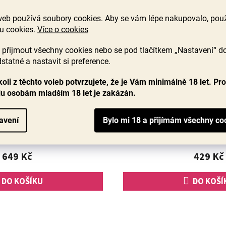
web používá soubory cookies. Aby se vám lépe nakupovalo, po
u cookies.
Více o cookies
přijmout všechny cookies nebo se pod tlačítkem „Nastavení“ d
ia Lampyris 2020, Caiaffa,
BIO Nero di Troia Vibran
statné a nastavit si preference.
Puglia IGT
Puglia IG
oli z těchto voleb potvrzujete, že je Vám minimálně 18 let. Pr
lu osobám mladším 18 let je zakázán.
Skladem
(52 ks)
S
Průměrné
hodnocení
ci z Puglie? Co třeba víno, které
Hledáte další inspiraci z Pugli
produktu
avení
očníku 97 bodů v Decanter Wine
Nero di Troia. Plné víno jižního
je
drůdu Nero di Troia. Užijte si...
profilem perfektním nejen pro 
5,0
z
649 Kč
429 Kč
5
hvězdiček.
DO KOŠÍKU
DO KOŠÍ
O
v