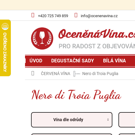
Přejít
na
obsah
+420 725 749 859
info@ocenenavina.cz
ÚVOD
DEGUSTAČNÍ SADY
BÍLÁ VÍNA
Domů
ČERVENÁ VÍNA
Nero di Troia Puglia
Nero di Troia Puglia
Vína dle odrůdy