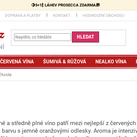
🍋5+1🍾 LÁHEV PROSECCA ZDARMA🎁
DOPRAVA A PLATBY
KONTAKT
HODNOCENÍ OBCHODU
HLEDAT
ČERVENÁ VÍNA
ŠUMIVÁ & RŮŽOVÁ
NEALKO VÍNA
'Avola
 a středně plné víno patří mezi nejlepší z červených ví
barvu s jemně oranžovými odlesky. Aroma je intenzivní