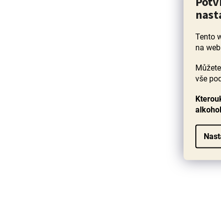
Potv
s
p
nast
r
o
Tento 
d
na web
u
k
Můžete 
t
vše pod
ů
Kterouk
alkoho
Nast