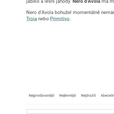
jablko a lesní jahody.
Nero d‘Avola
má mě
Nero d‘Avola bohužel momentálně nemáme. 
Troia
nebo
Primitivo
.
Ř
a
Nejprodávanější
Nejlevnější
Nejdražší
Abeced
z
e
n