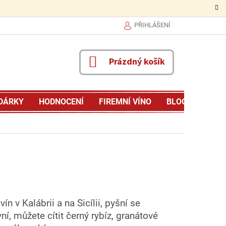
PŘIHLÁŠENÍ
NÁKUPNÍ
Prázdný košík
KOŠÍK
DÁRKY
HODNOCENÍ
FIREMNÍ VÍNO
BLOG
MŮJ P
n v Kalábrii a na Sicílii, pyšní se
, můžete cítit černý rybíz, granátové