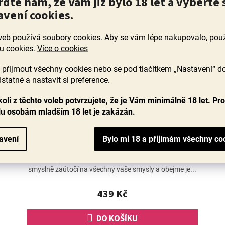
rďte nám, že Vám již bylo 18 let a vyberte 
avení cookies.
web používá soubory cookies. Aby se vám lépe nakupovalo, po
u cookies.
Více o cookies
přijmout všechny cookies nebo se pod tlačítkem „Nastavení“ d
statné a nastavit si preference.
Nero d´Avola Apassimento Don Carlo, 2023
oli z těchto voleb potvrzujete, že je Vám minimálně 18 let. Pr
Curatolo Arini, polosuché
lu osobám mladším 18 let je zakázán.
Skladem
(42 ks)
Průměrné
avení
hodnocení
Připravte se na opojné, opulentní víno, doslova nabité
produktu
ovocem, fialkami a exotickou kořenitostí. Toto víno
je
smyslně zaútočí na všechny vaše smysly a obejme je...
5,0
z
439 Kč
5
hvězdiček.
DO KOŠÍKU