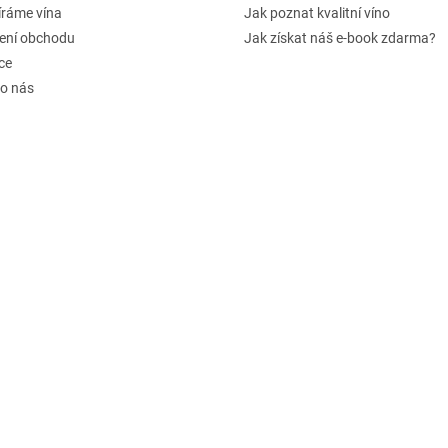
íráme vína
Jak poznat kvalitní víno
ení obchodu
Jak získat náš e-book zdarma?
ce
 o nás