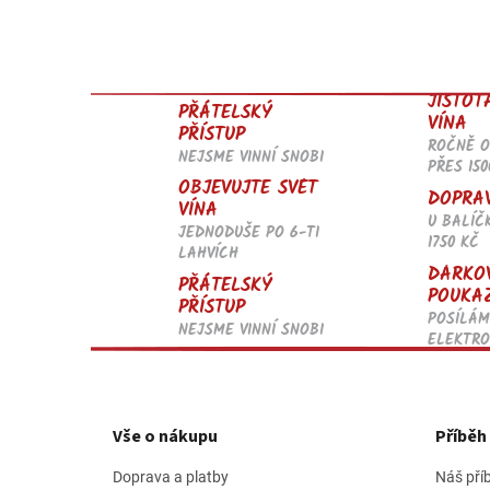
JISTOT
PŘÁTELSKÝ
VÍNA
PŘÍSTUP
ROČNĚ 
NEJSME VINNÍ SNOBI
PŘES 150
OBJEVUJTE SVĚT
DOPRA
VÍNA
U BALÍČ
JEDNODUŠE PO 6-TI
1750 KČ
LAHVÍCH
DÁRKO
PŘÁTELSKÝ
POUKA
PŘÍSTUP
POSÍLÁM
NEJSME VINNÍ SNOBI
ELEKTRO
Z
á
p
Vše o nákupu
Příbě
a
t
Doprava a platby
Náš pří