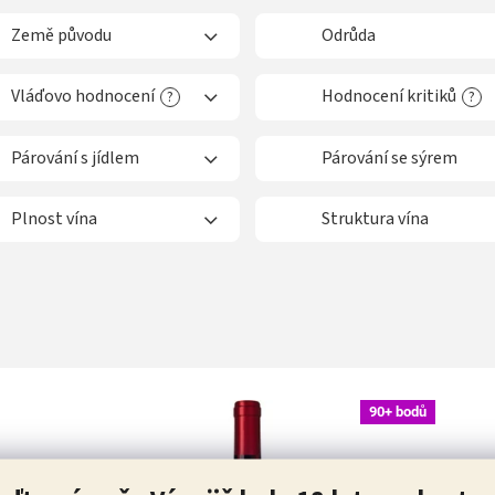
Země původu
Odrůda
Vláďovo hodnocení
Hodnocení kritiků
?
?
Párování s jídlem
Párování se sýrem
Plnost vína
Struktura vína
90+ bodů