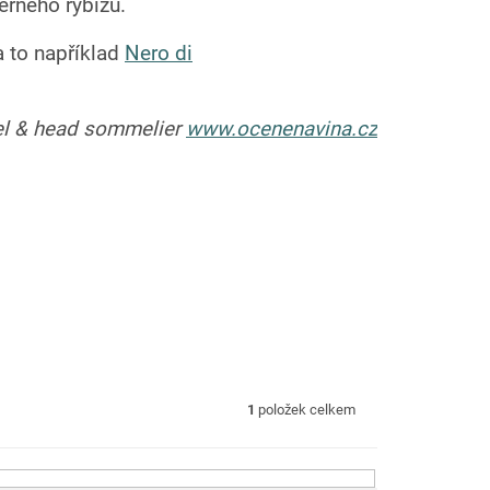
erného rybízu.
 to například
Nero di
el & head sommelier
www.ocenenavina.cz
1
položek celkem