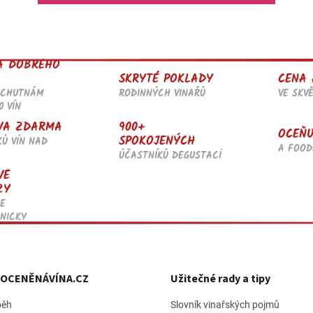
O
v
l
A DOBRÉHO
á
SKRYTÉ POKLADY
CENA 
d
RODINNÝCH VINAŘŮ
VE SKV
OCHUTNÁM
a
0 VÍN
c
í
900+
VA ZDARMA
OCEŇU
p
SPOKOJENÝCH
KŮ VÍN NAD
r
A FOOD
ÚČASTNÍKŮ DEGUSTACÍ
v
VÉ
k
ZY
y
v
E
ý
NICKY
p
i
s
u
h OCENĚNÁVÍNA.CZ
Užitečné rady a tipy
běh
Slovník vinařských pojmů