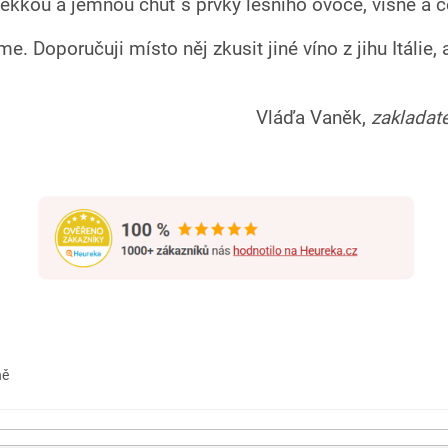
kkou a jemnou chuť s prvky lesního ovoce, višně a č
Doporučuji místo něj zkusit jiné víno z jihu Itálie, a
Vláďa Vaněk,
zakladat
ně