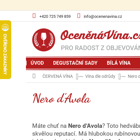
Přejít
na
obsah
+420 725 749 859
info@ocenenavina.cz
ÚVOD
DEGUSTAČNÍ SADY
BÍLÁ VÍNA
Domů
ČERVENÁ VÍNA
Vína dle odrůdy
Nero d
Nero d'Avola
Máte
chuť na
Nero d‘Avola
? Toto hedvábné
skvělou reputací. Má hlubokou rubínovou 