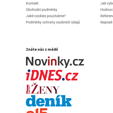
í
Kontakt
Jak vyb
Obchodní podmínky
Hodnoc
Jaké cookies pouzíváme?
Referen
Podmínky ochrany osobních údajů
Napsali
Znáte nás z médií