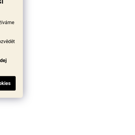
si
užíváme
ozvědět
odej