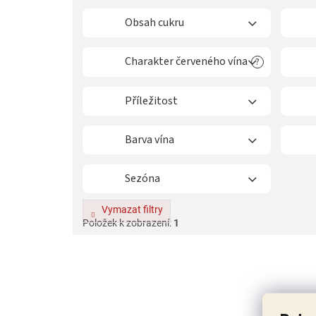
í
p
Obsah cukru
r
o
Charakter červeného vína
?
d
u
k
Příležitost
t
ů
Barva vína
Sezóna
Vymazat filtry
Položek k zobrazení:
1
V
ý
p
i