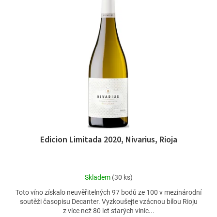
d
p
u
i
k
s
t
p
ů
r
o
d
u
k
t
ů
Edicion Limitada 2020, Nivarius, Rioja
Průměrné
Skladem
(30 ks)
hodnocení
Toto víno získalo neuvěřitelných 97 bodů ze 100 v mezinárodní
produktu
soutěži časopisu Decanter. Vyzkoušejte vzácnou bílou Rioju
je
z více než 80 let starých vinic...
4,7