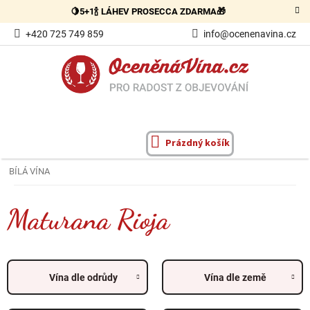
Přejít
🍋5+1🍾 LÁHEV PROSECCA ZDARMA🎁
na
obsah
+420 725 749 859
info@ocenenavina.cz
Prázdný košík
NÁKUPNÍ
KOŠÍK
BÍLÁ VÍNA
Maturana Rioja
Vína dle odrůdy
Vína dle země