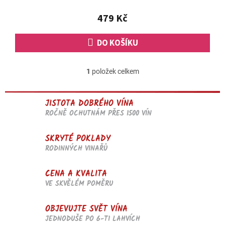
z
5
479 Kč
hvězdiček.
DO KOŠÍKU
1
položek celkem
O
v
l
JISTOTA DOBRÉHO VÍNA
á
d
ROČNĚ OCHUTNÁM PŘES 1500 VÍN
a
c
SKRYTÉ POKLADY
í
RODINNÝCH VINAŘŮ
p
r
v
CENA A KVALITA
k
VE SKVĚLÉM POMĚRU
y
v
OBJEVUJTE SVĚT VÍNA
ý
p
JEDNODUŠE PO 6-TI LAHVÍCH