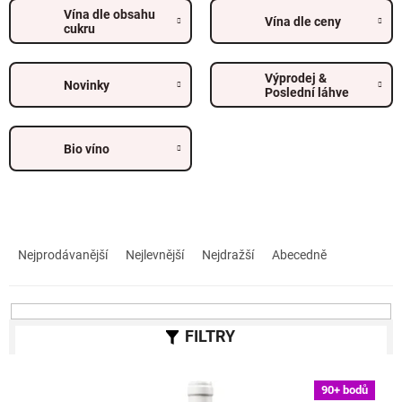
Vína dle obsahu
Vína dle ceny
cukru
Výprodej &
Novinky
Poslední láhve
Bio víno
Ř
a
Nejprodávanější
Nejlevnější
Nejdražší
Abecedně
z
e
n
í
p
r
V
o
90+ bodů
ý