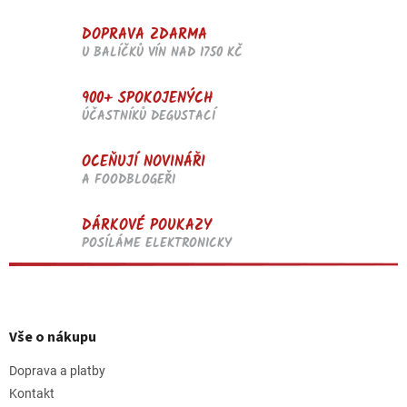
i
s
DOPRAVA ZDARMA
u
U BALÍČKŮ VÍN NAD 1750 KČ
900+ SPOKOJENÝCH
ÚČASTNÍKŮ DEGUSTACÍ
OCEŇUJÍ NOVINÁŘI
A FOODBLOGEŘI
DÁRKOVÉ POUKAZY
POSÍLÁME ELEKTRONICKY
Z
á
p
Vše o nákupu
a
t
Doprava a platby
í
Kontakt