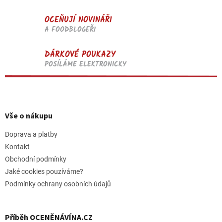
OCEŇUJÍ NOVINÁŘI
A FOODBLOGEŘI
DÁRKOVÉ POUKAZY
POSÍLÁME ELEKTRONICKY
Z
á
p
Vše o nákupu
a
t
Doprava a platby
í
Kontakt
Obchodní podmínky
Jaké cookies pouzíváme?
Podmínky ochrany osobních údajů
Příběh OCENĚNÁVÍNA.CZ