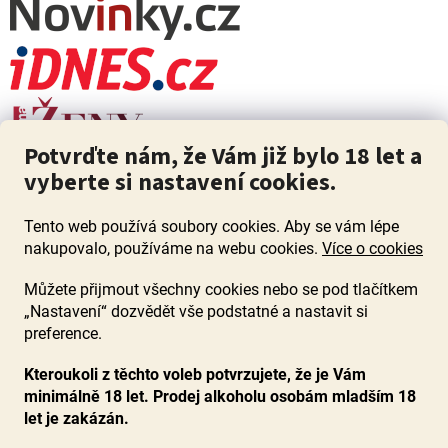
Potvrďte nám, že Vám již bylo 18 let a
vyberte si nastavení cookies.
Tento web používá soubory cookies. Aby se vám lépe
nakupovalo, používáme na webu cookies.
Více o cookies
Můžete přijmout všechny cookies nebo se pod tlačítkem
„Nastavení“ dozvědět vše podstatné a nastavit si
ZÁKAZ PRODEJE ALKOHOLU OSOBÁM MLADŠÍM 18 LET. Pijte s
mírou i když pijete s Mírou.
preference.
Kteroukoli z těchto voleb potvrzujete, že je Vám
minimálně 18 let. Prodej alkoholu osobám mladším 18
let je zakázán.