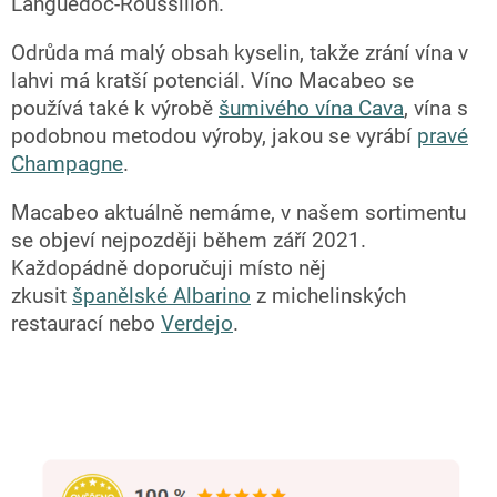
Languedoc-Roussillon.
Odrůda má malý obsah kyselin, takže zrání vína v
lahvi má kratší potenciál. Víno Macabeo se
používá také k výrobě
šumivého vína Cava
, vína s
podobnou metodou výroby, jakou se vyrábí
pravé
Champagne
.
Macabeo aktuálně nemáme, v našem sortimentu
se objeví nejpozději během září 2021.
Každopádně doporučuji místo něj
zkusit
španělské Albarino
z michelinských
restaurací nebo
Verdejo
.