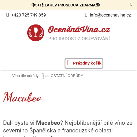
Přejít
🍋5+1🍾 LÁHEV PROSECCA ZDARMA🎁
na
obsah
+420 725 749 859
info@ocenenavina.cz
Prázdný košík
NÁKUPNÍ
KOŠÍK
Vína dle odrůdy
OSTATNÍ ODRŮDY
Macabeo
Dali byste si
Macabeo
? Nejoblíbenější bílé víno ze
severního Španělska a francouzské oblasti