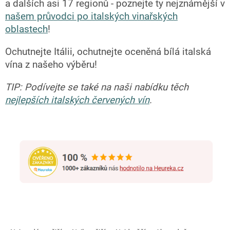
a dalších asi 17 regionů - poznejte ty nejznámější v
našem průvodci po italských vinařských
oblastech
!
Ochutnejte Itálii, ochutnejte oceněná bílá italská
vína z našeho výběru!
TIP: Podívejte se také na naši nabídku těch
nejlepších italských červených vín
.
Ř