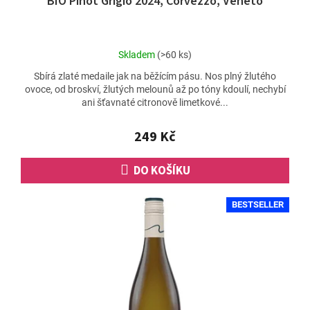
BIO Pinot Grigio 2024, Corvezzo, Veneto
Průměrné
Skladem
(>60 ks)
hodnocení
Sbírá zlaté medaile jak na běžícím pásu. Nos plný žlutého
produktu
ovoce, od broskví, žlutých melounů až po tóny kdoulí, nechybí
je
ani šťavnaté citronově limetkové...
4,9
z
5
249 Kč
hvězdiček.
DO KOŠÍKU
BESTSELLER