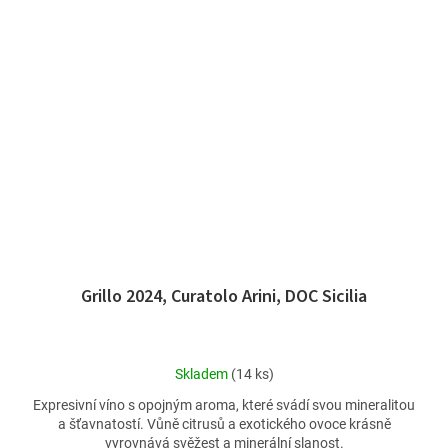
Grillo 2024, Curatolo Arini, DOC Sicilia
Průměrné
Skladem
(14 ks)
hodnocení
Expresivní víno s opojným aroma, které svádí svou mineralitou
produktu
a šťavnatostí. Vůně citrusů a exotického ovoce krásně
je
vyrovnává svěžest a minerální slanost.
5,0