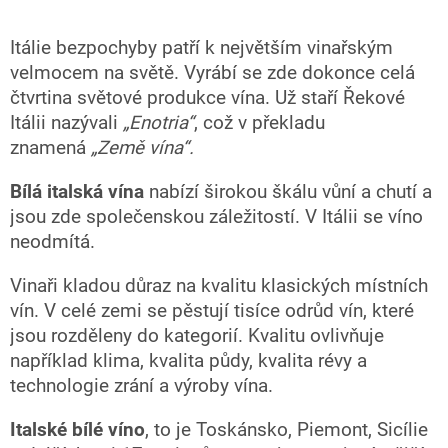
Itálie bezpochyby patří k největším vinařským
velmocem na světě. Vyrábí se zde dokonce celá
čtvrtina světové produkce vína. Už staří Řekové
Itálii nazývali
„Enotria“
, což v překladu
znamená
„Země vína“.
Bílá italská vína
nabízí širokou škálu vůní a chutí a
jsou zde společenskou záležitostí. V Itálii se víno
neodmítá.
Vinaři kladou důraz na kvalitu klasických místních
vín. V celé zemi se pěstují tisíce odrůd vín, které
jsou rozděleny do kategorií. Kvalitu ovlivňuje
například klima, kvalita půdy, kvalita révy a
technologie zrání a výroby vína.
Italské bílé víno
, to je Toskánsko, Piemont, Sicílie