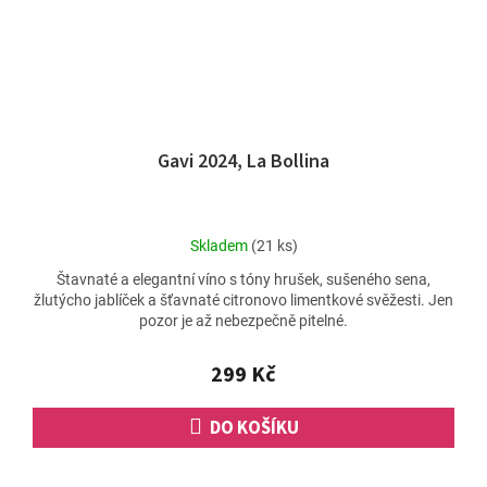
Gavi 2024, La Bollina
Průměrné
Skladem
(21 ks)
hodnocení
Štavnaté a elegantní víno s tóny hrušek, sušeného sena,
produktu
žlutýcho jablíček a šťavnaté citronovo limentkové svěžesti. Jen
je
pozor je až nebezpečně pitelné.
4,5
z
5
299 Kč
hvězdiček.
DO KOŠÍKU