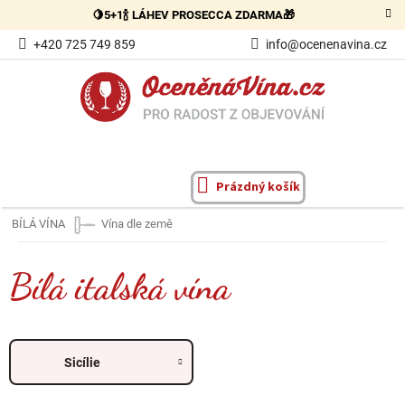
Přejít
🍋5+1🍾 LÁHEV PROSECCA ZDARMA🎁
na
obsah
+420 725 749 859
info@ocenenavina.cz
Prázdný košík
NÁKUPNÍ
KOŠÍK
BÍLÁ VÍNA
Vína dle země
Bílá italská vína
Sicílie