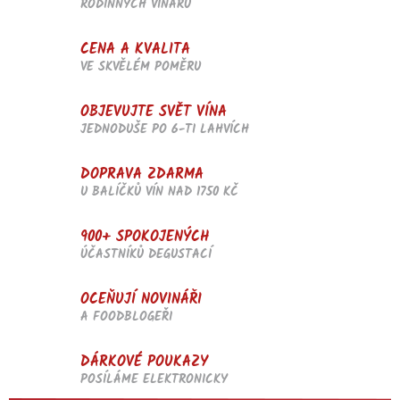
RODINNÝCH VINAŘŮ
p
r
v
CENA A KVALITA
k
VE SKVĚLÉM POMĚRU
y
v
OBJEVUJTE SVĚT VÍNA
ý
p
JEDNODUŠE PO 6-TI LAHVÍCH
i
s
DOPRAVA ZDARMA
u
U BALÍČKŮ VÍN NAD 1750 KČ
900+ SPOKOJENÝCH
ÚČASTNÍKŮ DEGUSTACÍ
OCEŇUJÍ NOVINÁŘI
A FOODBLOGEŘI
DÁRKOVÉ POUKAZY
POSÍLÁME ELEKTRONICKY