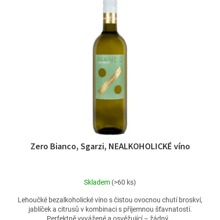
Zero Bianco, Sgarzi, NEALKOHOLICKÉ víno
Skladem
(>60 ks)
Lehoučké bezalkoholické víno s čistou ovocnou chutí broskví,
jablíček a citrusů v kombinaci s příjemnou šťavnatostí.
Perfektně vyvážené a osvěžující – žádný...