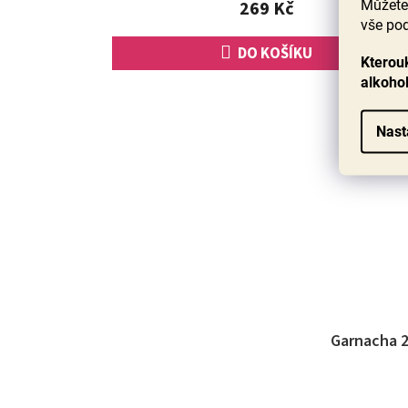
Můžete 
269 Kč
vše pod
DO KOŠÍKU
Kterouk
alkoho
Nast
Garnacha 2