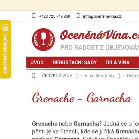
Přejít
na
obsah
+420 725 749 859
info@ocenenavina.cz
ÚVOD
DEGUSTAČNÍ SADY
BÍLÁ VÍNA
Domů
ČERVENÁ VÍNA
Vína dle odrůdy
Ostat
Grenache - Garnacha
Grenache
nebo
Garnacha
? Jedná se o j
pěstuje ve Francii, kde se jí říká
Grenach