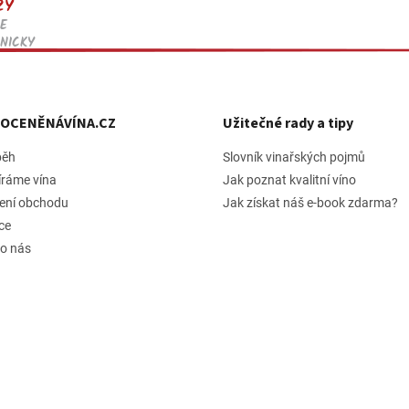
ZY
y
v
E
ý
NICKY
p
i
s
u
h OCENĚNÁVÍNA.CZ
Užitečné rady a tipy
běh
Slovník vinařských pojmů
íráme vína
Jak poznat kvalitní víno
ení obchodu
Jak získat náš e-book zdarma?
ce
 o nás