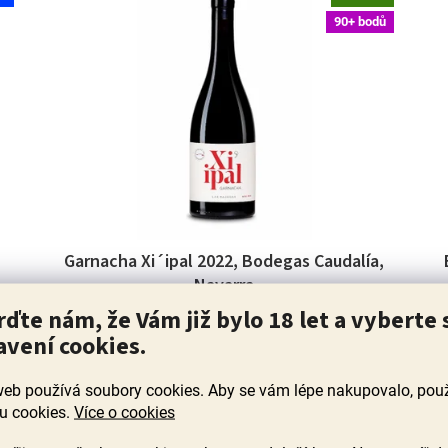
90+ bodů
Garnacha Xi´ipal 2022, Bodegas Caudalía,
Navarra
rďte nám, že Vám již bylo 18 let a vyberte 
Skladem
(33 ks)
avení cookies.
mi
92 bodů - Nabušené, koncentrované a doslova
web používá soubory cookies. Aby se vám lépe nakupovalo, po
n
hmatatelné – a přesto nikoli prvoplánové. Maliny,
šťavnaté višně a švestky se prolínají s ušlechtilou
J
u cookies.
Více o cookies
kořenitostí...