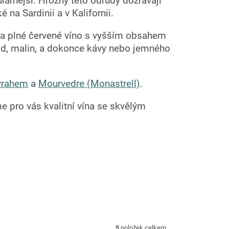
lárnější. Hrozny této odrůdy dozrávají
é na Sardinii a v Kalifornii.
 na plné červené víno s vyšším obsahem
ahod, malin, a dokonce kávy nebo jemného
yrahem
a
Mourvedre (Monastrell)
.
e pro vás kvalitní vína se skvělým
5
položek celkem