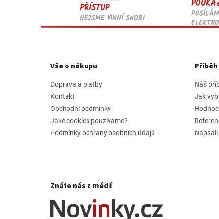
POUKA
PŘÍSTUP
POSÍLÁM
NEJSME VINNÍ SNOBI
ELEKTRO
Z
á
p
Vše o nákupu
Příbě
a
t
Doprava a platby
Náš pří
í
Kontakt
Jak vyb
Obchodní podmínky
Hodnoc
Jaké cookies pouzíváme?
Referen
Podmínky ochrany osobních údajů
Napsali
Znáte nás z médií