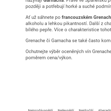
nazývají
Garnacha
. Právě ve Španělsku p
později a potřebují horké a suché podmínk
Ať už sáhnete po
francouzském Grenac
alkoholu a lehkou pikantností. Další z c
bílého pepře. Více o charakteristice toh
Grenache či Garnacha se také často komb
Ochutnejte výběr oceněných vín Grenache/
poměrem cena/výkon.
Ř
a
Nejprodávanější
Nejlevnější
Nejdražší
Abeced