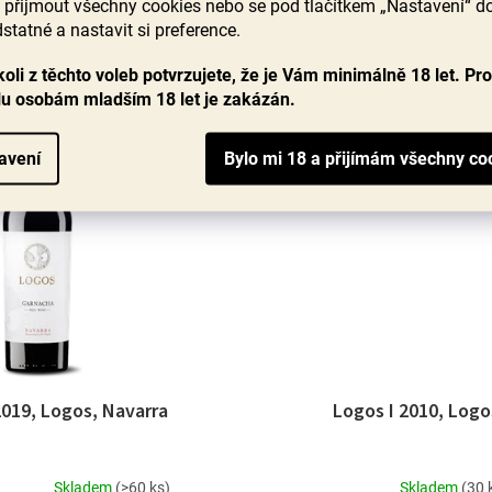
přijmout všechny cookies nebo se pod tlačítkem „Nastavení“ d
699 Kč
statné a nastavit si preference.
DO KOŠÍKU
oli z těchto voleb potvrzujete, že je Vám minimálně 18 let. Pr
lu osobám mladším 18 let je zakázán.
avení
019, Logos, Navarra
Logos I 2010, Logo
Skladem
(>60 ks)
Skladem
(30 