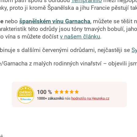
řitom patří spolu s odrůdou
Tempranillo
mezi nejpopu
y, proto ji kromě Španělska a jihu Francie pěstují tak
he
nebo
španělském vínu Garnacha
, můžete se těšit
harakteristik této odrůdy jsou tóny tmavých bobulí, j
oto vína s můžete dočíst
v našem článku
.
inuje s dalšími červenými odrůdami, nejčastěji se
S
Garnacha z malých rodinných vinařství – objevili jsm
ně