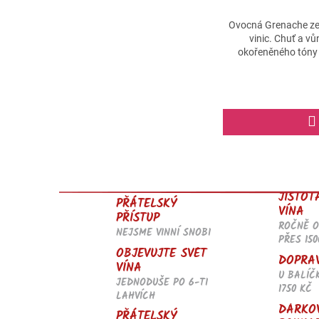
Průměrné
hodnocení
Ovocná Grenache ze 
produktu
vinic. Chuť a v
je
okořeněného tóny
5,0
z
5
hvězdiček.
JISTOT
PŘÁTELSKÝ
VÍNA
PŘÍSTUP
ROČNĚ 
NEJSME VINNÍ SNOBI
PŘES 150
OBJEVUJTE SVĚT
DOPRA
VÍNA
U BALÍČ
JEDNODUŠE PO 6-TI
1750 KČ
LAHVÍCH
DÁRKO
PŘÁTELSKÝ