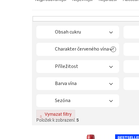
z
e
n
í
p
Obsah cukru
r
o
Charakter červeného vína
?
d
u
k
Příležitost
t
ů
Barva vína
Sezóna
Vymazat filtry
Položek k zobrazení:
5
V
BESTSELLE