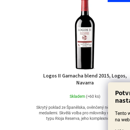
ý
p
i
s
p
r
o
d
u
k
t
ů
Logos II Garnacha blend 2015, Logos,
Navarra
Potv
Skladem
(>60 ks)
nast
Skrytý poklad ze Španělska, ověnčený několika zlatý
Tento 
medailemi. Skvělá volba pro milovníky nazrálých ví
typu Rioja Reserva, jeho komplexnost vás...
na web