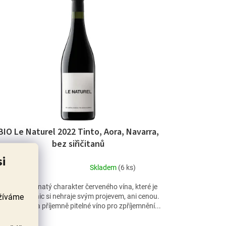
BIO Le Naturel 2022 Tinto, Aora, Navarra,
bez siřičitanů
si
Skladem
(6 ks)
Průměrné
hodnocení
Ovocně šťavnatý charakter červeného vína, které je
produktu
užíváme
upřímné, na nic si nehraje svým projevem, ani cenou.
je
ednoduché a příjemně pitelné víno pro zpříjemnění...
5,0
z