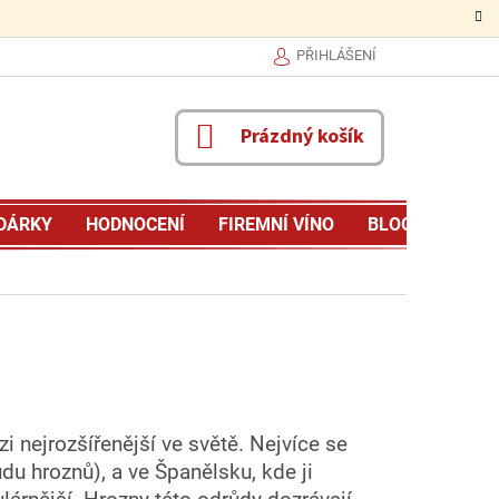
PŘIHLÁŠENÍ
NÁKUPNÍ
Prázdný košík
KOŠÍK
DÁRKY
HODNOCENÍ
FIREMNÍ VÍNO
BLOG
MŮJ P
ezi nejrozšířenější ve světě. Nejvíce se
u hroznů), a ve Španělsku, kde ji