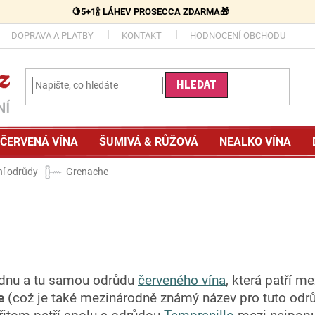
🍋5+1🍾 LÁHEV PROSECCA ZDARMA🎁
DOPRAVA A PLATBY
KONTAKT
HODNOCENÍ OBCHODU
HLEDAT
ČERVENÁ VÍNA
ŠUMIVÁ & RŮŽOVÁ
NEALKO VÍNA
ní odrůdy
Grenache
ednu a tu samou odrůdu
červeného vína
, která patří m
e
(což je také mezinárodně známý název pro tuto odrůd