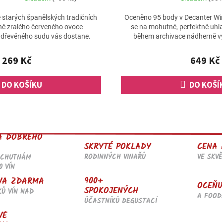
starých španělských tradičních
Oceněno 95 body v Decanter Wi
ůně zralého červeného ovoce
se na mohutné, perfektně uhla
 dřevěného sudu vás dostane.
během archivace nádherně vy
komplexitě a.
269 Kč
649 Kč
DO KOŠÍKU
DO KOŠÍ
O
v
l
A DOBRÉHO
á
SKRYTÉ POKLADY
CENA 
d
RODINNÝCH VINAŘŮ
VE SKV
OCHUTNÁM
a
0 VÍN
c
í
900+
VA ZDARMA
OCEŇU
p
SPOKOJENÝCH
KŮ VÍN NAD
r
A FOOD
ÚČASTNÍKŮ DEGUSTACÍ
v
VÉ
k