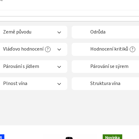
Země původu
Odrůda
Vláďovo hodnocení
Hodnocení kritiků
?
?
Párování s jídlem
Párování se sýrem
Plnost vína
Struktura vína
R
Novinka