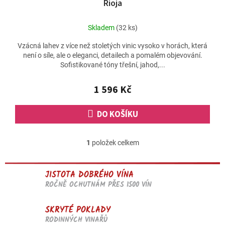
Rioja
Skladem
(32 ks)
Vzácná lahev z více než stoletých vinic vysoko v horách, která
není o síle, ale o eleganci, detailech a pomalém objevování.
Sofistikované tóny třešní, jahod,...
1 596 Kč
DO KOŠÍKU
1
položek celkem
O
v
l
JISTOTA DOBRÉHO VÍNA
á
d
ROČNĚ OCHUTNÁM PŘES 1500 VÍN
a
c
SKRYTÉ POKLADY
í
RODINNÝCH VINAŘŮ
p