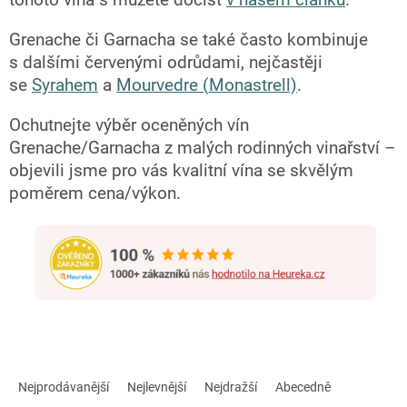
tohoto vína s můžete dočíst
v našem článku
.
Grenache či Garnacha se také často kombinuje
s dalšími červenými odrůdami, nejčastěji
se
Syrahem
a
Mourvedre (Monastrell)
.
Ochutnejte výběr oceněných vín
Grenache/Garnacha z malých rodinných vinařství –
objevili jsme pro vás kvalitní vína se skvělým
poměrem cena/výkon.
Ř
a
Nejprodávanější
Nejlevnější
Nejdražší
Abecedně
z