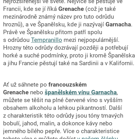
nejrozšířenější ve světě. Nejvíce se pěstuje ve
Francii, kde se jí říká
Grenache
(což je také
mezinárodně známý název pro tuto odrůdu
hroznů), a ve Španělsku, kde ji nazývají
Garnacha
.
Právě ve Španělsku přitom patří spolu
s odrůdou
Tempranillo
mezi nejpopulárnější.
Hrozny této odrůdy dozrávají později a potřebují
horké a suché podmínky, proto ji kromě Španělska
a jihu Francie pěstují také na Sardinii a v Kalifornii.
Ať už sáhnete po
francouzském
Grenache
nebo
španělském vínu Garnacha
,
můžete se těšit na plné červené víno s vyšším
obsahem alkoholu a lehkou pikantností. Další
z charakteristik této odrůdy jsou tóny tmavých
bobulí, jahod, malin, a dokonce kávy nebo
jemného bílého pepře. Více o charakteristice