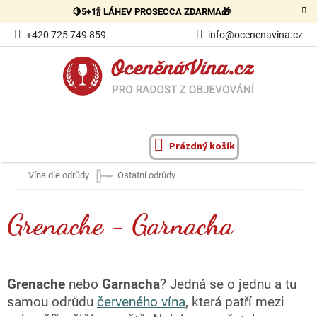
Přejít
🍋5+1🍾 LÁHEV PROSECCA ZDARMA🎁
na
obsah
+420 725 749 859
info@ocenenavina.cz
Prázdný košík
NÁKUPNÍ
KOŠÍK
Vína dle odrůdy
Ostatní odrůdy
Grenache - Garnacha
Grenache
nebo
Garnacha
? Jedná se o jednu a tu
samou odrůdu
červeného vína
, která patří mezi