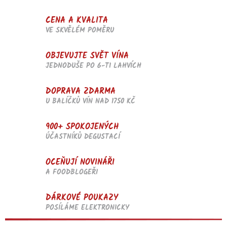
r
v
CENA A KVALITA
k
VE SKVĚLÉM POMĚRU
y
v
OBJEVUJTE SVĚT VÍNA
ý
p
JEDNODUŠE PO 6-TI LAHVÍCH
i
s
DOPRAVA ZDARMA
u
U BALÍČKŮ VÍN NAD 1750 KČ
900+ SPOKOJENÝCH
ÚČASTNÍKŮ DEGUSTACÍ
OCEŇUJÍ NOVINÁŘI
A FOODBLOGEŘI
DÁRKOVÉ POUKAZY
POSÍLÁME ELEKTRONICKY