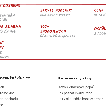
l
A DOBRÉHO
á
SKRYTÉ POKLADY
CENA 
d
RODINNÝCH VINAŘŮ
VE SKV
OCHUTNÁM
a
0 VÍN
c
í
900+
VA ZDARMA
OCEŇU
p
SPOKOJENÝCH
KŮ VÍN NAD
r
A FOOD
ÚČASTNÍKŮ DEGUSTACÍ
v
VÉ
k
ZY
y
v
E
ý
NICKY
p
i
s
u
h OCENĚNÁVÍNA.CZ
Užitečné rady a tipy
běh
Slovník vinařských pojmů
íráme vína
Jak poznat kvalitní víno
ení obchodu
Jak získat náš e-book zdarma?
ce