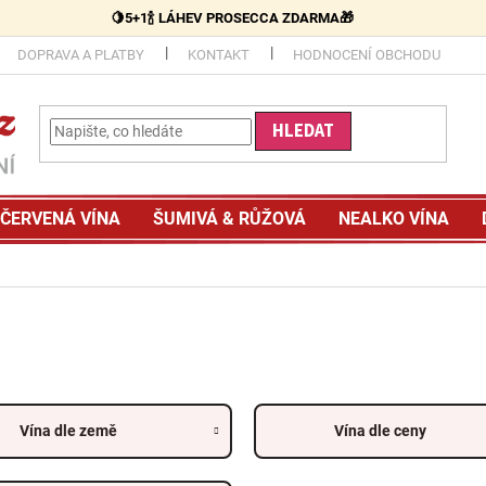
🍋5+1🍾 LÁHEV PROSECCA ZDARMA🎁
DOPRAVA A PLATBY
KONTAKT
HODNOCENÍ OBCHODU
HLEDAT
ČERVENÁ VÍNA
ŠUMIVÁ & RŮŽOVÁ
NEALKO VÍNA
Vína dle země
Vína dle ceny