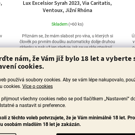
,
Lux Excelsior Syrah 2023, Via Caritatis,
Ventoux, Jižní Rhóna
Skladem
(>60 ks)
 v
Přiznám se, že mám slabost pro vína, u kterých si
Ú
člověk po prvním doušku automaticky dolije druhou
v
sklenku a pak už jen sleduje, jak se ve skle otevírají...
o
rďte nám, že Vám již bylo 18 let a vyberte 
749 Kč
avení cookies.
DO KOŠÍKU
web používá soubory cookies. Aby se vám lépe nakupovalo, po
u cookies.
Více o cookies
Poslední láhve
přijmout všechny cookies nebo se pod tlačítkem „Nastavení“ d
statné a nastavit si preference.
oli z těchto voleb potvrzujete, že je Vám minimálně 18 let. Pr
lu osobám mladším 18 let je zakázán.