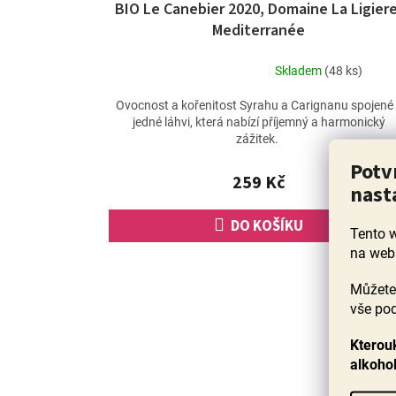
BIO Le Canebier 2020, Domaine La Ligiere
Mediterranée
Skladem
(48 ks)
Průměrné
hodnocení
Ovocnost a kořenitost Syrahu a Carignanu spojené
produktu
jedné láhvi, která nabízí příjemný a harmonický
je
zážitek.
5,0
Potv
z
259 Kč
5
nast
hvězdiček.
DO KOŠÍKU
Tento 
na web
Můžete 
vše pod
Kterouk
alkoho