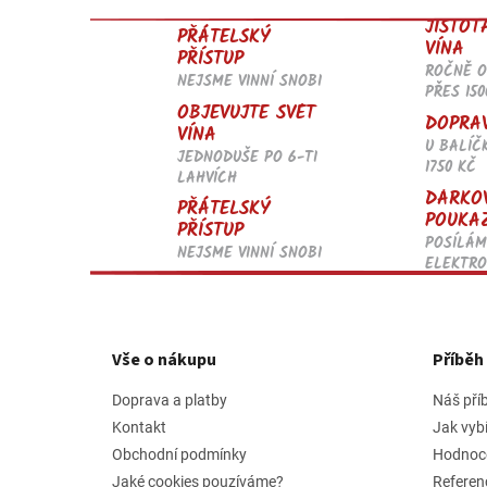
JISTOT
PŘÁTELSKÝ
VÍNA
PŘÍSTUP
ROČNĚ 
NEJSME VINNÍ SNOBI
PŘES 150
OBJEVUJTE SVĚT
DOPRA
VÍNA
U BALÍČ
JEDNODUŠE PO 6-TI
1750 KČ
LAHVÍCH
DÁRKO
PŘÁTELSKÝ
POUKA
PŘÍSTUP
POSÍLÁM
NEJSME VINNÍ SNOBI
ELEKTRO
Z
á
p
Vše o nákupu
Příbě
a
t
Doprava a platby
Náš pří
í
Kontakt
Jak vyb
Obchodní podmínky
Hodnoc
Jaké cookies pouzíváme?
Referen