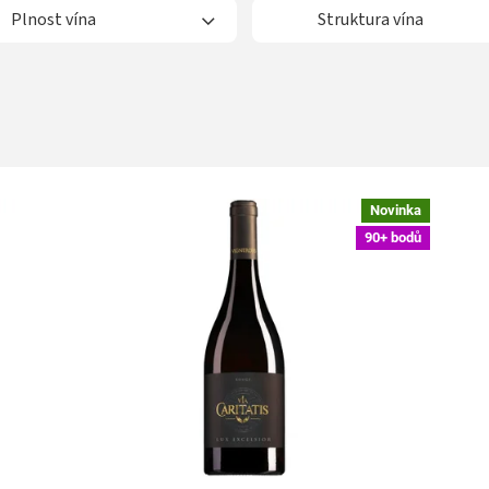
Plnost vína
Struktura vína
Novinka
90+ bodů