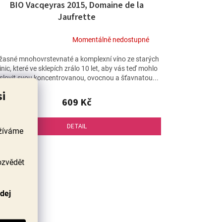
BIO Vacqeyras 2015, Domaine de la
Jaufrette
Momentálně nedostupné
Průměrné
hodnocení
žasné mnohovrstevnaté a komplexní víno ze starých
produktu
inic, které ve sklepích zrálo 10 let, aby vás teď mohlo
je
slovit svou koncentrovanou, ovocnou a šťavnatou...
5,0
si
z
609 Kč
5
hvězdiček.
DETAIL
užíváme
ozvědět
odej