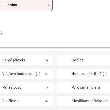
Bio víno
ně
Země původu
Odrůda
Vláďovo hodnocení
Hodnocení kritiků
?
?
Příležitost
Párování s jídlem
Vinifikace
Klasifikace, přívlastek