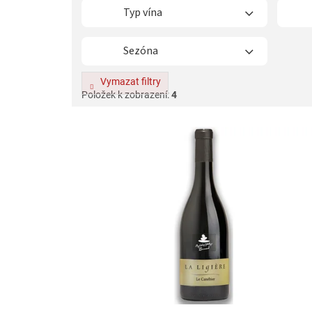
Typ vína
Sezóna
Vymazat filtry
Položek k zobrazení:
4
V
ý
p
i
s
p
r
o
d
u
k
t
ů