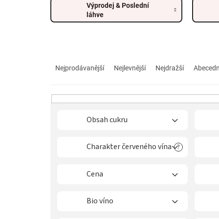
Výprodej & Poslední
láhve
Ř
a
Nejprodávanější
Nejlevnější
Nejdražší
Abeced
z
e
n
í
p
Obsah cukru
r
o
Charakter červeného vína
?
d
u
k
Cena
t
ů
Bio víno