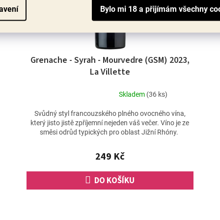
avení
Grenache - Syrah - Mourvedre (GSM) 2023,
La Villette
Skladem
(36 ks)
Průměrné
hodnocení
Svůdný styl francouzského plného ovocného vína,
produktu
který jisto jistě zpříjemní nejeden váš večer. Víno je ze
je
směsi odrůd typických pro oblast Jižní Rhóny.
4,4
z
249 Kč
5
hvězdiček.
DO KOŠÍKU
O
v