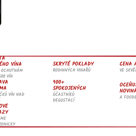
TA
SKRYTÉ POKLADY
CENA 
ÉHO VÍNA
RODINNÝCH VINAŘŮ
VE SKV
 OCHUTNÁM
500 VÍN
AVA
900+
OCEŇU
MA
SPOKOJENÝCH
NOVIN
ČKŮ VÍN NAD
ÚČASTNÍKŮ
A FOOD
Č
DEGUSTACÍ
OVÉ
AZY
ÁME
RONICKY