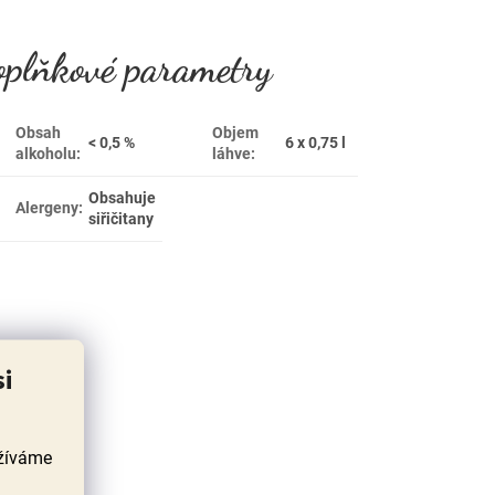
plňkové parametry
Obsah
Objem
< 0,5 %
6 x 0,75 l
alkoholu
:
láhve
:
Obsahuje
Alergeny
:
siřičitany
si
užíváme