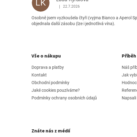
p
LK
i
|
22.7.2026
Hodnocení produktu je 5 z 5 hvězdiček.
s
Osobně jsem vyzkoušela čtyři (vyjma Bianco a Aperol Sp
h
objednala další zásobu (lze i jednotlivá vína).
o
d
n
Z
o
á
c
p
e
Vše o nákupu
Příbě
n
a
í
t
Doprava a platby
Náš pří
í
Kontakt
Jak vyb
Obchodní podmínky
Hodnoc
Jaké cookies pouzíváme?
Referen
Podmínky ochrany osobních údajů
Napsali
Znáte nás z médií