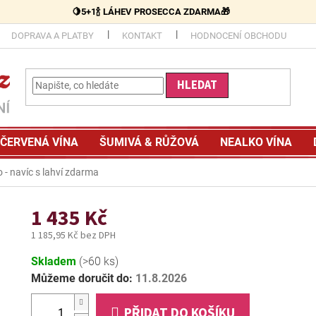
🍋5+1🍾 LÁHEV PROSECCA ZDARMA🎁
DOPRAVA A PLATBY
KONTAKT
HODNOCENÍ OBCHODU
HLEDAT
ČERVENÁ VÍNA
ŠUMIVÁ & RŮŽOVÁ
NEALKO VÍNA
to - navíc s lahví zdarma
1 435 Kč
1 185,95 Kč bez DPH
Měrná
Skladem
(>60 ks)
cena:
Můžeme doručit do:
11.8.2026
PŘIDAT DO KOŠÍKU