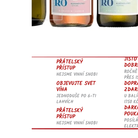
JISTO
PŘÁTELSKÝ
DOBR
PŘÍSTUP
ROČNĚ
NEJSME VINNÍ SNOBI
PŘES 1
OBJEVUJTE SVĚT
DOPR
VÍNA
ZDAR
JEDNODUŠE PO 6-TI
U BALÍ
LAHVÍCH
1750 K
DÁRK
PŘÁTELSKÝ
POUK
PŘÍSTUP
POSÍL
NEJSME VINNÍ SNOBI
ELEKT