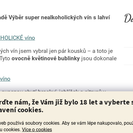
Do
adě Výběr super nealkoholických vín s lahví
KOHOLICKÉ víno
ch vín jsem vybral jen pár kousků – a toto je
 Tyto
ovocně květinové bublinky
jsou dokonale
víno
ovocnou chutí broskví, jablíček a citrusů v
rfektně vyvážené a osvěžující – žádný přeslazený
rďte nám, že Vám již bylo 18 let a vyberte 
 popíjení. Ideální volba pro ty, kteří hledají
avení cookies.
web používá soubory cookies. Aby se vám lépe nakupovalo, po
, NEALKOHOLICKÉ víno
u cookies.
Více o cookies