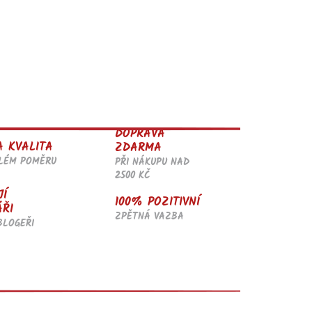
DOPRAVA
A KVALITA
ZDARMA
ĚLÉM POMĚRU
PŘI NÁKUPU NAD
2500 KČ
JÍ
100% POZITIVNÍ
ÁŘI
ZPĚTNÁ VAZBA
BLOGEŘI