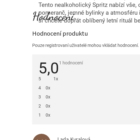
Tento nealkoholický Spritz nabízí vše, 
pomeranč, jemné bylinky a atmosféru it
si chcete dopřát oblíbený letní rituál
Hodnocení produktu
Pouze registrovaní uživatelé mohou vkládat hodnocení
5,0
Průměrné
1 hodnocení
hodnocení
produktu
je
5
1x
5,0
z
4
0x
5
hvězdiček.
3
0x
2
0x
1
0x
V
ý
Lada Kyralová