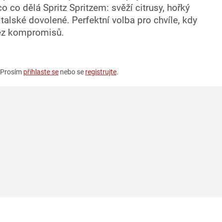
co co dělá Spritz Spritzem: svěží citrusy, hořký
alské dovolené. Perfektní volba pro chvíle, kdy
 bez kompromisů.
. Prosím
přihlaste se
nebo se
registrujte
.