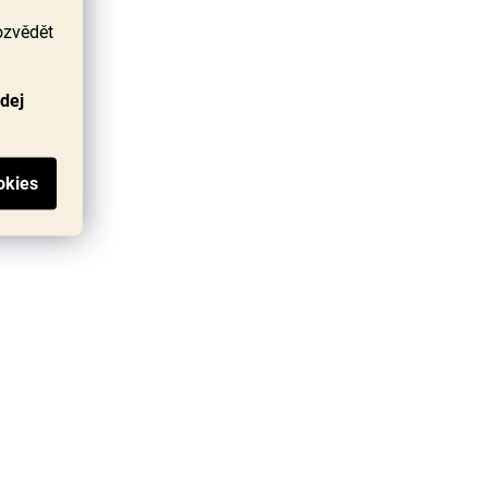
ozvědět
odej