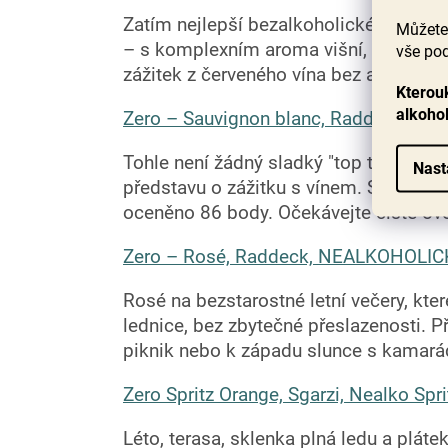
Zatím nejlepší bezalkoholické červené
Můžete 
– s komplexním aroma višní, švestek.. 
vše pod
zážitek z červeného vína bez alkoholu.
Kterouk
alkoho
Zero – Sauvignon blanc, Raddeck, N
Tohle není žádný sladký "top topic", al
Nast
představu o zážitku s vínem. Skvěle int
oceněno 86 body. Očekávejte čisté ovo
Zero – Rosé, Raddeck, NEALKOHOLICK
Rosé na bezstarostné letní večery, kte
lednice, bez zbytečné přeslazenosti. Př
piknik nebo k západu slunce s kamará
Zero Spritz Orange, Sgarzi, Nealko Spri
Léto, terasa, sklenka plná ledu a plát