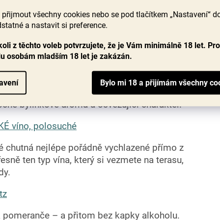
 víno, které jsem mezi stovkami vzorků ochutnal
přijmout všechny cookies nebo se pod tlačítkem „Nastavení“ d
Tato lahev z Bordeaux nabízí v velmi solidní
statné a nastavit si preference.
oli z těchto voleb potvrzujete, že je Vám minimálně 18 let. Pr
lu osobám mladším 18 let je zakázán.
EALKOHOLICKÉ víno
e skutečné nealkoholické víno, které splní vaši
avení
erpretuje zážitek z lehkého vína evropského stylu,
cně bylinkové aroma a osvěžující charakter.
É víno, polosuché
ré chutná nejlépe pořádně vychlazené přímo z
esně ten typ vína, který si vezmete na terasu,
dy.
tz
ek pomeranče – a přitom bez kapky alkoholu.