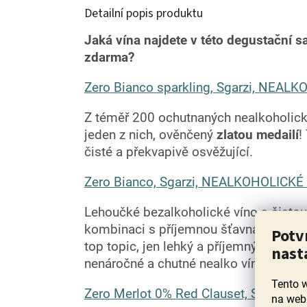
Detailní popis produktu
Jaká vína najdete v této degustační s
zdarma?
Zero Bianco sparkling, Sgarzi, NEAL
Z téměř 200 ochutnaných nealkoholický
jeden z nich, ověnčený
zlatou medailí
!
čisté a překvapivě osvěžující.
Zero Bianco, Sgarzi, NEALKOHOLICKÉ 
Lehoučké bezalkoholické víno s čistou 
kombinaci s příjemnou šťavnatostí. Pe
Potv
top topic, jen lehký a příjemný zážitek k
nast
nenáročné a chutné nealko víno.
Tento 
Zero Merlot 0% Red Clauset, Siozard
na web