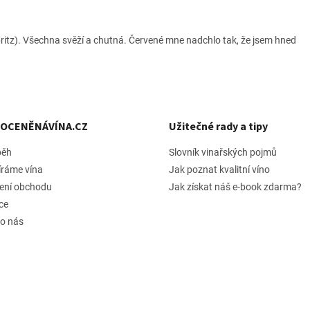
ritz). Všechna svěží a chutná. Červené mne nadchlo tak, že jsem hned
h OCENĚNÁVÍNA.CZ
Užitečné rady a tipy
běh
Slovník vinařských pojmů
íráme vína
Jak poznat kvalitní víno
ení obchodu
Jak získat náš e-book zdarma?
ce
 o nás