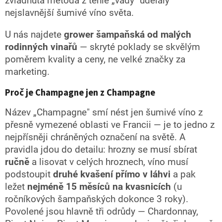
zvládnutá metoda z téhle „vady" udělaly
nejslavnější šumivé víno světa.
U nás najdete
grower šampaňská od malých
rodinných vinařů
— skryté poklady se skvělým
poměrem kvality a ceny, ne velké značky za
marketing.
Proč je Champagne jen z Champagne
Název „Champagne" smí nést jen šumivé víno z
přesně vymezené oblasti ve Francii — je to jedno z
nejpřísněji chráněných označení na světě. A
pravidla jdou do detailu: hrozny se musí sbírat
ručně
a lisovat v celých hroznech, víno musí
podstoupit
druhé kvašení přímo v láhvi
a pak
ležet
nejméně 15 měsíců na kvasnicích
(u
ročníkových šampaňských dokonce 3 roky).
Povolené jsou hlavně tři odrůdy — Chardonnay,