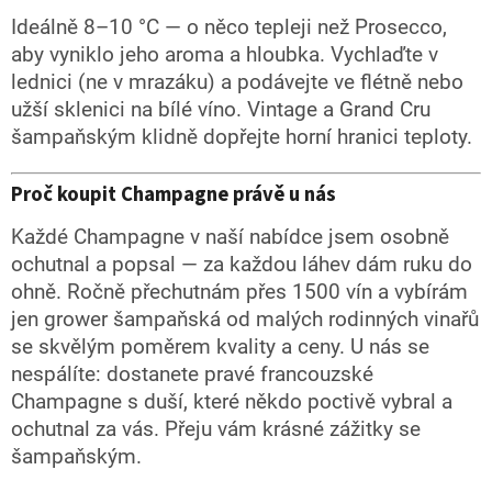
Ideálně 8–10 °C — o něco tepleji než Prosecco,
aby vyniklo jeho aroma a hloubka. Vychlaďte v
lednici (ne v mrazáku) a podávejte ve flétně nebo
užší sklenici na bílé víno. Vintage a Grand Cru
šampaňským klidně dopřejte horní hranici teploty.
Proč koupit Champagne právě u nás
Každé Champagne v naší nabídce jsem osobně
ochutnal a popsal — za každou láhev dám ruku do
ohně. Ročně přechutnám přes 1500 vín a vybírám
jen grower šampaňská od malých rodinných vinařů
se skvělým poměrem kvality a ceny. U nás se
nespálíte: dostanete pravé francouzské
Champagne s duší, které někdo poctivě vybral a
ochutnal za vás. Přeju vám krásné zážitky se
šampaňským.