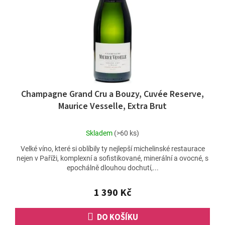
Champagne Grand Cru a Bouzy, Cuvée Reserve,
Maurice Vesselle, Extra Brut
Průměrné
Skladem
(>60 ks)
hodnocení
Velké víno, které si oblíbily ty nejlepší michelinské restaurace
produktu
nejen v Paříži, komplexní a sofistikované, minerální a ovocné, s
je
epochálně dlouhou dochutí,...
5,0
z
5
1 390 Kč
hvězdiček.
DO KOŠÍKU