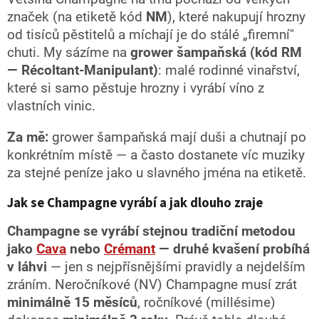
značek (na etiketě kód
NM
), které nakupují hrozny
od tisíců pěstitelů a míchají je do stálé „firemní"
chuti. My sázíme na
grower šampaňská (kód RM
— Récoltant-Manipulant)
: malé rodinné vinařství,
které si samo pěstuje hrozny i vyrábí víno z
vlastních vinic.
Za mě:
grower šampaňská mají duši a chutnají po
konkrétním místě — a často dostanete víc muziky
za stejné peníze jako u slavného jména na etiketě.
Jak se Champagne vyrábí a jak dlouho zraje
Champagne se vyrábí stejnou tradiční metodou
jako
Cava
nebo
Crémant
— druhé kvašení probíhá
v láhvi
— jen s nejpřísnějšími pravidly a nejdelším
zráním. Neročníkové (NV) Champagne musí zrát
minimálně 15 měsíců
, ročníkové (millésime)