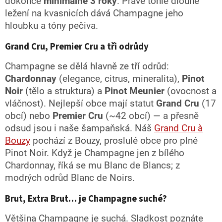
dokonce
minimálně 3 roky
. Právě tohle dlouhé
ležení na kvasnicích dává Champagne jeho
hloubku a tóny pečiva.
Grand Cru, Premier Cru a tři odrůdy
Champagne se dělá hlavně ze tří odrůd:
Chardonnay
(elegance, citrus, mineralita),
Pinot
Noir
(tělo a struktura) a
Pinot Meunier
(ovocnost a
vláčnost). Nejlepší obce mají statut
Grand Cru
(17
obcí) nebo
Premier Cru
(~42 obcí) — a přesně
odsud jsou i naše šampaňská. Náš
Grand Cru à
Bouzy
pochází z Bouzy, proslulé obce pro plné
Pinot Noir. Když je Champagne jen z bílého
Chardonnay, říká se mu Blanc de Blancs; z
modrých odrůd Blanc de Noirs.
Brut, Extra Brut… je Champagne suché?
Většina Champagne je suchá. Sladkost poznáte