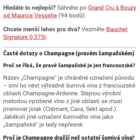
Hledáte to nejlepší?
Sáhněte po
Grand Cru à Bouzy
od Maurice Vesselle
(94 bodů).
Chcete menší lahev pro dva?
Vezměte
Bauchet
Signature 0,375l
.
Časté dotazy o Champagne (pravém šampaňském)
Proč se říká, že pravé šampaňské je jen francouzské?
Název „Champagne" je chráněné označení původu
– smí ho nést výhradně šumivá vína z francouzské
oblasti Champagne-Ardenne. Stejnou výrobní
metodou vyrobené víno z jiné oblasti se musí
jmenovat jinak (Crémant, Cava, Sekt apod.).
Jakékoli jiné označení šumivého vína jako
„šampaňské" je tedy nepřesné.
Proč je Champagne dražší než ostatní šumivá vína?