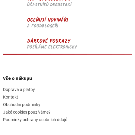
ÚČASTNÍKŮ DEGUSTACÍ
OCEŇUJÍ NOVINÁŘI
A FOODBLOGEŘI
DÁRKOVÉ POUKAZY
POSÍLÁME ELEKTRONICKY
Z
á
p
Vše o nákupu
a
t
Doprava a platby
í
Kontakt
Obchodní podmínky
Jaké cookies pouzíváme?
Podmínky ochrany osobních údajů