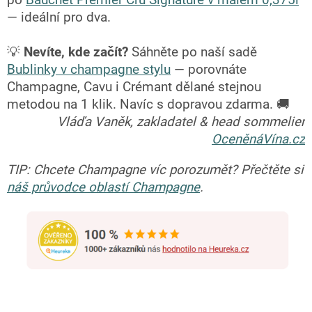
po
Bauchet Premier Cru Signature v malém 0,375l
— ideální pro dva.
💡
Nevíte, kde začít?
Sáhněte po naší sadě
Bublinky v champagne stylu
— porovnáte
Champagne, Cavu i Crémant dělané stejnou
metodou na 1 klik. Navíc s dopravou zdarma. 🚚
Vláďa Vaněk, zakladatel & head sommelier
OceněnáVína.cz
TIP: Chcete Champagne víc porozumět? Přečtěte si
náš průvodce oblastí Champagne
.