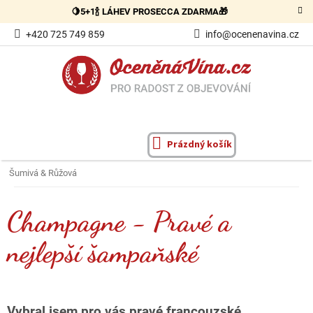
Přejít
🍋5+1🍾 LÁHEV PROSECCA ZDARMA🎁
na
obsah
+420 725 749 859
info@ocenenavina.cz
Prázdný košík
NÁKUPNÍ
KOŠÍK
Šumivá & Růžová
Champagne - Pravé a
nejlepší šampaňské
Vybral jsem pro vás pravé francouzské