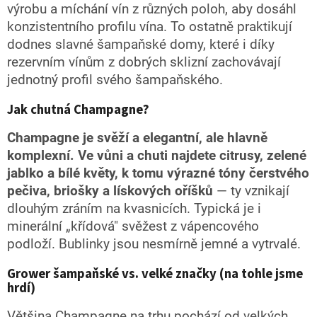
výrobu a míchání vín z různých poloh, aby dosáhl
konzistentního profilu vína. To ostatně praktikují
dodnes slavné šampaňské domy, které i díky
rezervním vínům z dobrých sklizní zachovávají
jednotný profil svého šampaňského.
Jak chutná Champagne?
Champagne je svěží a elegantní, ale hlavně
komplexní. Ve vůni a chuti najdete citrusy, zelené
jablko a bílé květy, k tomu výrazné tóny čerstvého
pečiva, briošky a lískových oříšků
— ty vznikají
dlouhým zráním na kvasnicích. Typická je i
minerální „křídová" svěžest z vápencového
podloží. Bublinky jsou nesmírně jemné a vytrvalé.
Grower šampaňské vs. velké značky (na tohle jsme
hrdí)
Většina Champagne na trhu pochází od velkých