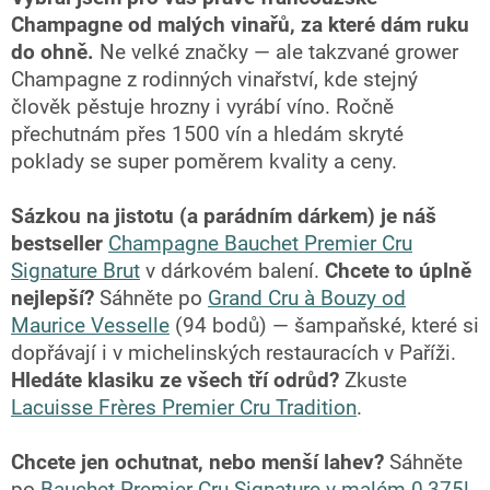
Champagne od malých vinařů, za které dám ruku
do ohně.
Ne velké značky — ale takzvané grower
Champagne z rodinných vinařství, kde stejný
člověk pěstuje hrozny i vyrábí víno. Ročně
přechutnám přes 1500 vín a hledám skryté
poklady se super poměrem kvality a ceny.
Sázkou na jistotu (a parádním dárkem) je náš
bestseller
Champagne Bauchet Premier Cru
Signature Brut
v dárkovém balení.
Chcete to úplně
nejlepší?
Sáhněte po
Grand Cru à Bouzy od
Maurice Vesselle
(94 bodů) — šampaňské, které si
dopřávají i v michelinských restauracích v Paříži.
Hledáte klasiku ze všech tří odrůd?
Zkuste
Lacuisse Frères Premier Cru Tradition
.
Chcete jen ochutnat, nebo menší lahev?
Sáhněte