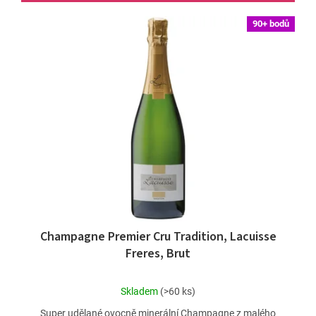
90+ bodů
Champagne Premier Cru Tradition, Lacuisse
Freres, Brut
Průměrné
Skladem
(>60 ks)
hodnocení
Super udělané ovocně minerální Champagne z malého
produktu