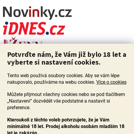
Potvrďte nám, že Vám již bylo 18 let a
vyberte si nastavení cookies.
Tento web používá soubory cookies. Aby se vám lépe
nakupovalo, používáme na webu cookies.
Více o cookies
Můžete přijmout všechny cookies nebo se pod tlačítkem
„Nastavení“ dozvědět vše podstatné a nastavit si
ZÁKAZ PRODEJE ALKOHOLU OSOBÁM MLADŠÍM 18 LET. Pijte s
mírou i když pijete s Mírou.
preference.
Kteroukoli z těchto voleb potvrzujete, že je Vám
minimálně 18 let. Prodej alkoholu osobám mladším 18
let je zakázán.