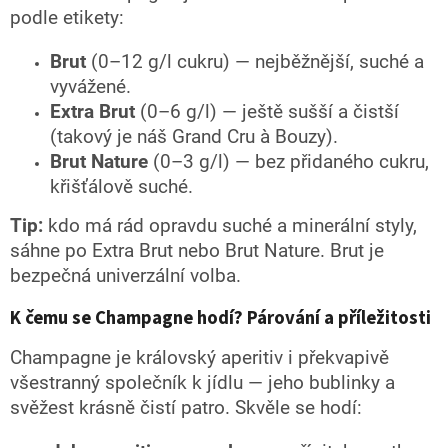
podle etikety:
Brut
(0–12 g/l cukru) — nejběžnější, suché a
vyvážené.
Extra Brut
(0–6 g/l) — ještě sušší a čistší
(takový je náš Grand Cru à Bouzy).
Brut Nature
(0–3 g/l) — bez přidaného cukru,
křišťálově suché.
Tip:
kdo má rád opravdu suché a minerální styly,
sáhne po Extra Brut nebo Brut Nature. Brut je
bezpečná univerzální volba.
K čemu se Champagne hodí? Párování a příležitosti
Champagne je královský aperitiv i překvapivě
všestranný společník k jídlu — jeho bublinky a
svěžest krásně čistí patro. Skvěle se hodí: