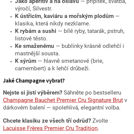
Jako aperitiv a na oslavu
— přípitek, svatba,
výročí, Silvestr.
K ústřicím, kaviáru a mořským plodům
—
klasika, která nikdy nezklame.
K rybám a sushi
— bílé ryby, tatarák, pstruh,
listové těsto.
Ke smaženému
— bublinky krásně odlehčí i
mastnější sousta.
K sýrům
— hlavně smetanové (brie,
camembert) a k lehčí drůbeži.
Jaké Champagne vybrat?
Nejste si jistí výběrem?
Sáhněte po bestselleru
Champagne Bauchet Premier Cru Signature Brut
v
dárkovém balení — spolehlivá, elegantní volba.
Chcete klasiku ze všech tří odrůd?
Zvolte
Lacuisse Frères Premier Cru Tradition
.