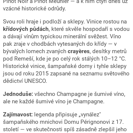
Pinot Noir a Pinot Meunier — a k nim čtyři dnes už
vzácné historické odrůdy.
Svou roli hraje i podloží a sklepy. Vinice rostou na
křídových půdách
, které skvěle hospodaří s vodou
a dávají vínům typickou minerální svěžest. Víno
pak zraje v chodbách vytesaných do křídy — v
bývalých lomech zvaných
crayères
, desítky metrů
pod Remeší, kde je po celý rok stálých 10–12 °C.
Historické vinice, šampaňské domy i tyhle sklepy
jsou od roku 2015 zapsané na seznamu světového
dědictví UNESCO.
Jednoduše:
všechno Champagne je šumivé víno,
ale ne každé šumivé víno je Champagne.
Zajímavost:
legenda připisuje „vynález"
šampaňského mnichovi Domu Pérignonovi z 17.
století — ve skutečnosti spíš zásadně zlepšil jeho