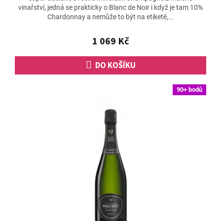
vinařství, jedná se prakticky o Blanc de Noir i když je tam 10%
je
Chardonnay a nemůže to být na etiketě,...
5,0
z
5
1 069 Kč
hvězdiček.
DO KOŠÍKU
90+ bodů