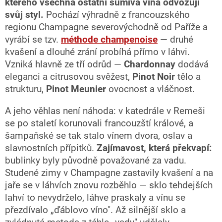
kterého všechna ostatní šumivá vína odvozují
c
svůj styl.
Pochází výhradně z francouzského
í
p
regionu Champagne severovýchodně od Paříže a
r
vyrábí se tzv.
méthode champenoise
— druhé
v
kvašení a dlouhé zrání probíhá přímo v láhvi.
k
y
Vzniká hlavně ze tří odrůd —
Chardonnay
dodává
v
eleganci a citrusovou svěžest,
Pinot Noir
tělo a
ý
strukturu,
Pinot Meunier
ovocnost a vláčnost.
p
i
s
A jeho věhlas není náhoda: v katedrále v Remeši
u
se po staletí korunovali francouzští králové, a
šampaňské se tak stalo vínem dvora, oslav a
slavnostních přípitků.
Zajímavost, která překvapí:
bublinky byly původně považované za vadu.
Studené zimy v Champagne zastavily kvašení a na
jaře se v láhvích znovu rozběhlo — sklo tehdejších
lahví to nevydrželo, láhve praskaly a vínu se
přezdívalo „ďáblovo víno". Až silnější sklo a