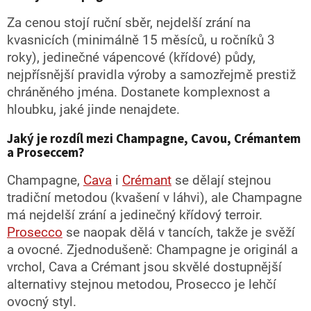
Za cenou stojí ruční sběr, nejdelší zrání na
kvasnicích (minimálně 15 měsíců, u ročníků 3
roky), jedinečné vápencové (křídové) půdy,
nejpřísnější pravidla výroby a samozřejmě prestiž
chráněného jména. Dostanete komplexnost a
hloubku, jaké jinde nenajdete.
Jaký je rozdíl mezi Champagne, Cavou, Crémantem
a Proseccem?
Champagne,
Cava
i
Crémant
se dělají stejnou
tradiční metodou (kvašení v láhvi), ale Champagne
má nejdelší zrání a jedinečný křídový terroir.
Prosecco
se naopak dělá v tancích, takže je svěží
a ovocné. Zjednodušeně: Champagne je originál a
vrchol, Cava a Crémant jsou skvělé dostupnější
alternativy stejnou metodou, Prosecco je lehčí
ovocný styl.