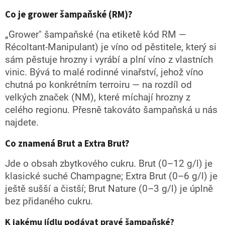
Co je grower šampaňské (RM)?
„Grower" šampaňské (na etiketě kód RM —
Récoltant-Manipulant) je víno od pěstitele, který si
sám pěstuje hrozny i vyrábí a plní víno z vlastních
vinic. Bývá to malé rodinné vinařství, jehož víno
chutná po konkrétním terroiru — na rozdíl od
velkých značek (NM), které míchají hrozny z
celého regionu. Přesně takováto šampaňská u nás
najdete.
Co znamená Brut a Extra Brut?
Jde o obsah zbytkového cukru. Brut (0–12 g/l) je
klasické suché Champagne; Extra Brut (0–6 g/l) je
ještě sušší a čistší; Brut Nature (0–3 g/l) je úplně
bez přidaného cukru.
K jakému jídlu podávat pravé šampaňské?