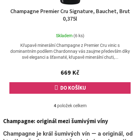
Champagne Premier Cru Signature, Bauchet, Brut
0,375l
Průměrné
Skladem
(6 ks)
hodnocení
Křupavě minerální Champagne z Premier Cru vinic s
produktu
dominantním podílem Chardonnay vás zaujme především díky
je
své eleganci a šťavnaté, křupavě minerální chuti,...
5,0
z
5
669 Kč
hvězdiček.
DO KOŠÍKU
4
položek celkem
O
v
l
Champagne: originál mezi šumivými víny
á
d
Champagne je král šumivých vín — a originál, od
a