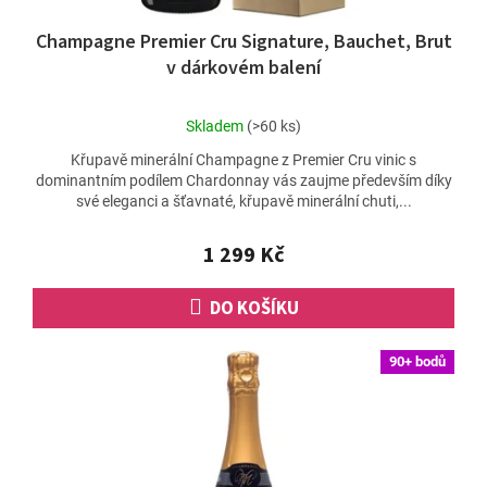
Champagne Premier Cru Signature, Bauchet, Brut
v dárkovém balení
Průměrné
Skladem
(>60 ks)
hodnocení
Křupavě minerální Champagne z Premier Cru vinic s
produktu
dominantním podílem Chardonnay vás zaujme především díky
je
své eleganci a šťavnaté, křupavě minerální chuti,...
4,6
z
5
1 299 Kč
hvězdiček.
DO KOŠÍKU
90+ bodů