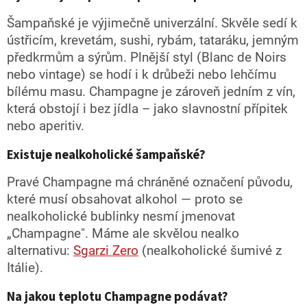
Šampaňské je výjimečně univerzální. Skvěle sedí k
ústřicím, krevetám, sushi, rybám, tataráku, jemným
předkrmům a sýrům. Plnější styl (Blanc de Noirs
nebo vintage) se hodí i k drůbeži nebo lehčímu
bílému masu. Champagne je zároveň jedním z vín,
která obstojí i bez jídla – jako slavnostní přípitek
nebo aperitiv.
Existuje nealkoholické šampaňské?
Pravé Champagne má chráněné označení původu,
které musí obsahovat alkohol — proto se
nealkoholické bublinky nesmí jmenovat
„Champagne". Máme ale skvělou nealko
alternativu:
Sgarzi Zero
(nealkoholické šumivé z
Itálie).
Na jakou teplotu Champagne podávat?