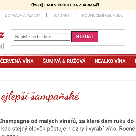
🍋5+1🍾 LÁHEV PROSECCA ZDARMA🎁
DOPRAVA A PLATBY
KONTAKT
HODNOCENÍ OBCHODU
HLEDAT
ČERVENÁ VÍNA
ŠUMIVÁ & RŮŽOVÁ
NEALKO VÍNA
ejlepší šampaňské
 Champagne od malých vinařů, za které dám ruku do
 kde stejný člověk pěstuje hrozny i vyrábí víno. Roč