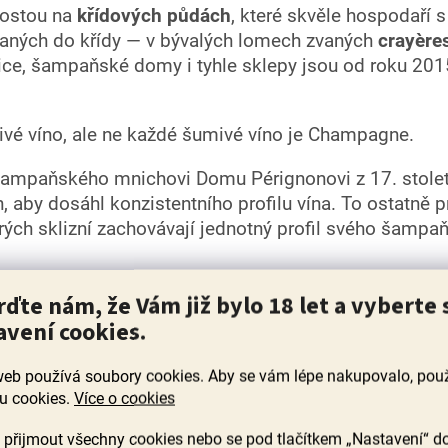
 rostou na
křídových půdách
, které skvěle hospodaří 
saných do křídy — v bývalých lomech zvaných
crayère
inice, šampaňské domy i tyhle sklepy jsou od roku 2
é víno, ale ne každé šumivé víno je Champagne.
šampaňského mnichovi Domu Pérignonovi z 17. století
h, aby dosáhl konzistentního profilu vína. To ostatně
rých sklizní zachovávají jednotný profil svého šampa
rďte nám, že Vám již bylo 18 let a vyberte 
ně komplexní. Ve vůni a chuti najdete citrusy, zelené
avení cookies.
říšků
— ty vznikají dlouhým zráním na kvasnicích. Typic
írně jemné a vytrvalé.
web používá soubory cookies. Aby se vám lépe nakupovalo, po
u cookies.
Více o cookies
hle jsme hrdí)
přijmout všechny cookies nebo se pod tlačítkem „Nastavení“ d
elkých značek (na etiketě kód
NM
), které nakupují hr