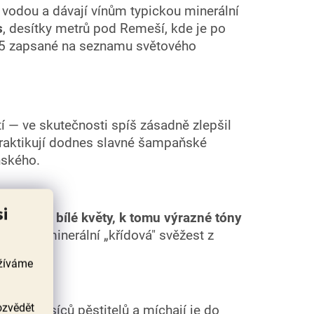
s vodou a dávají vínům typickou minerální
s
, desítky metrů pod Remeší, kde je po
015 zapsané na seznamu světového
 — ve skutečnosti spíš zásadně zlepšil
 praktikují dodnes slavné šampaňské
ňského.
si
 jablko a bílé květy, k tomu výrazné tóny
ká je i minerální „křídová" svěžest z
užíváme
ozvědět
ozny od tisíců pěstitelů a míchají je do