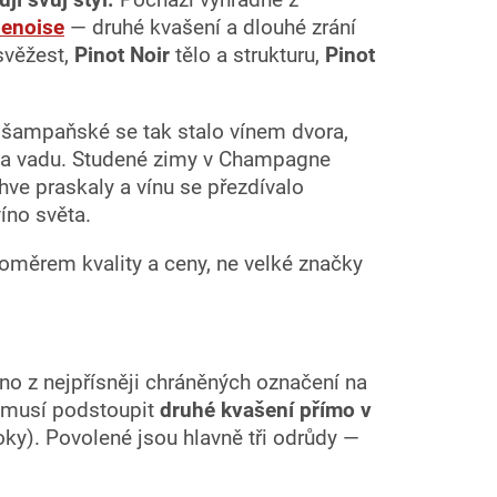
enoise
— druhé kvašení a dlouhé zrání
svěžest,
Pinot Noir
tělo a strukturu,
Pinot
 a šampaňské se tak stalo vínem dvora,
za vadu. Studené zimy v Champagne
áhve praskaly a vínu se přezdívalo
íno světa.
měrem kvality a ceny, ne velké značky
no z nejpřísněji chráněných označení na
o musí podstoupit
druhé kvašení přímo v
y). Povolené jsou hlavně tři odrůdy —