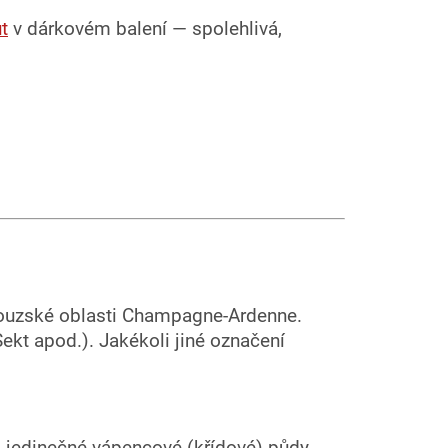
t
v dárkovém balení — spolehlivá,
couzské oblasti Champagne-Ardenne.
ekt apod.). Jakékoli jiné označení
), jedinečné vápencové (křídové) půdy,