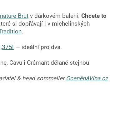
ature Brut
v dárkovém balení.
Chcete to
ré si dopřávají i v michelinských
Tradition
.
,375l
— ideální pro dva.
, Cavu i Crémant dělané stejnou
ladatel & head sommelier
OceněnáVína.cz