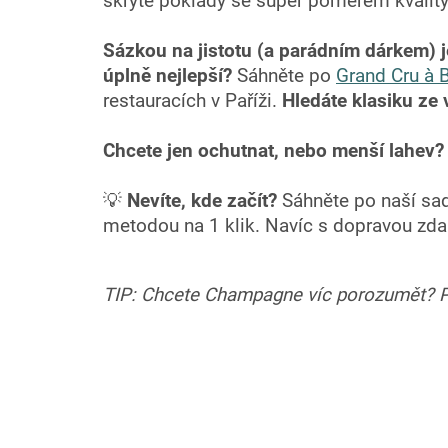
skryté poklady se super poměrem kvality
Sázkou na jistotu (a parádním dárkem) j
úplně nejlepší?
Sáhněte po
Grand Cru à 
restauracích v Paříži.
Hledáte klasiku ze 
Chcete jen ochutnat, nebo menší lahev?
💡
Nevíte, kde začít?
Sáhněte po naší sa
metodou na 1 klik. Navíc s dopravou zda
TIP: Chcete Champagne víc porozumět? P