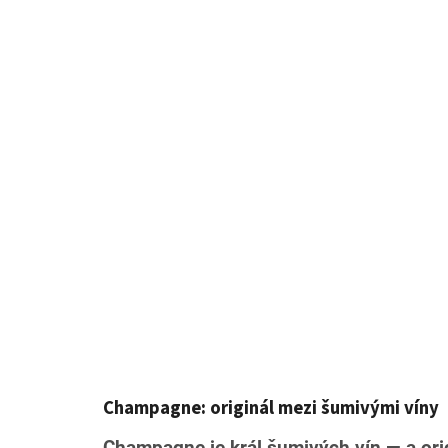
Champagne: originál mezi šumivými víny
Champagne je král šumivých vín — a orig