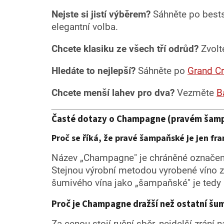
Nejste si jistí výběrem?
Sáhněte po bests
elegantní volba.
Chcete klasiku ze všech tří odrůd?
Zvol
Hledáte to nejlepší?
Sáhněte po
Grand Cr
Chcete menší lahev pro dva?
Vezměte
B
Časté dotazy o Champagne (pravém šam
Proč se říká, že pravé šampaňské je jen fr
Název „Champagne" je chráněné označení
Stejnou výrobní metodou vyrobené víno z 
šumivého vína jako „šampaňské" je tedy
Proč je Champagne dražší než ostatní šum
Za cenou stojí ruční sběr, nejdelší zrání