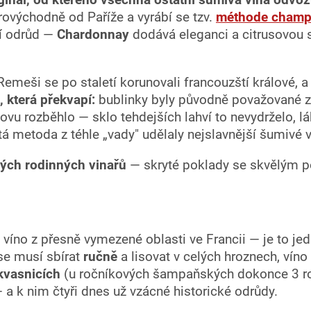
východně od Paříže a vyrábí se tzv.
méthode champ
ří odrůd —
Chardonnay
dodává eleganci a citrusovou 
 Remeši se po staletí korunovali francouzští králové,
 která překvapí:
bublinky byly původně považované 
novu rozběhlo — sklo tehdejších lahví to nevydrželo, l
utá metoda z téhle „vady" udělaly nejslavnější šumivé v
ých rodinných vinařů
— skryté poklady se skvělým po
íno z přesně vymezené oblasti ve Francii — je to jed
 se musí sbírat
ručně
a lisovat v celých hroznech, vín
kvasnicích
(u ročníkových šampaňských dokonce 3 rok
 a k nim čtyři dnes už vzácné historické odrůdy.