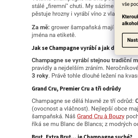
vše pod
stálé „firemní" chuti. My sázíme na
growe
pěstuje hrozny i vyrábí víno z vlastních vi
Kterouk
alkoho
Za mě:
grower šampaňská mají duši a chu
jména na etiketě.
Nast
Jak se Champagne vyrábí a jak dlouho zra
Champagne se vyrábí stejnou tradiční 
pravidly a nejdelším zráním. Neročníko
3 roky
. Právě tohle dlouhé ležení na kv
Grand Cru, Premier Cru a tři odrůdy
Champagne se dělá hlavně ze tří odrůd:
(ovocnost a vláčnost). Nejlepší obce maj
šampaňská. Náš
Grand Cru à Bouzy
pochá
říká se mu Blanc de Blancs; z modrých o
Brut, Extra Brut… je Champagne suché?