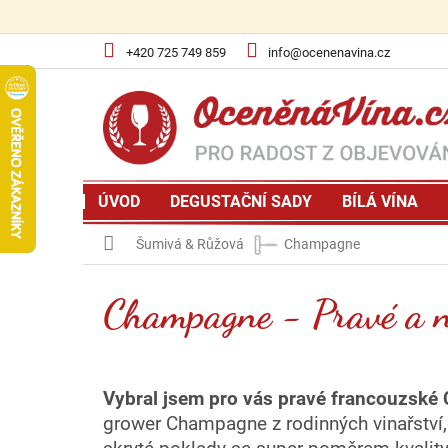
Přejít
na
obsah
+420 725 749 859
info@ocenenavina.cz
ÚVOD
DEGUSTAČNÍ SADY
BÍLÁ VÍNA
Domů
Šumivá & Růžová
Champagne
Champagne - Pravé a n
Vybral jsem pro vás pravé francouzské
grower Champagne z rodinných vinařství,