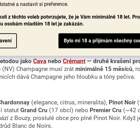
statné a nastavit si preference.
r šampaňská (kód RM — Récoltant-Manipulant)
: ma
nic.
oli z těchto voleb potvrzujete, že je Vám minimálně 18 let. Pr
lu osobám mladším 18 let je zakázán.
tnají po konkrétním místě — a často dostanete víc m
avení
je
metodou jako
Cava
nebo
Crémant
— druhé kvašení pro
vé (NV) Champagne musí zrát
minimálně 15 měsíců
, 
asnicích dává Champagne jeho hloubku a tóny pečiva.
Chardonnay
(elegance, citrus, mineralita),
Pinot Noir
(
í statut
Grand Cru
(17 obcí) nebo
Premier Cru
(~42 o
zí z Bouzy, proslulé obce pro plné Pinot Noir. Když
drůd Blanc de Noirs.