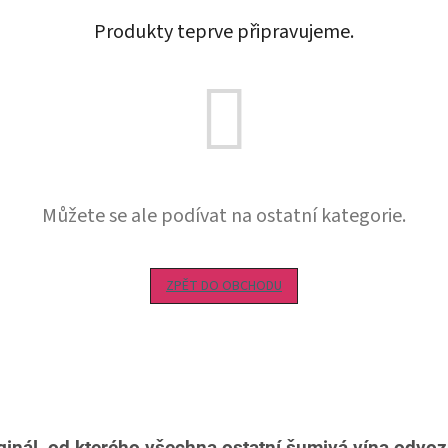
Produkty teprve připravujeme.
Můžete se ale podívat na ostatní kategorie.
ZPĚT DO OBCHODU
inál, od kterého všechna ostatní šumivá vína odvozuj