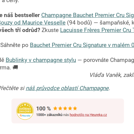
 a ceny.
e náš bestseller
Champagne Bauchet Premier Cru Sign
Bouzy od Maurice Vesselle
(94 bodů) — šampaňské, kte
všech tří odrůd?
Zkuste
Lacuisse Frères Premier Cru 
Sáhněte po
Bauchet Premier Cru Signature v malém 0
dě
Bublinky v champagne stylu
— porovnáte Champagne
rma. 🚚
Vláďa Vaněk, zak
řečtěte si
náš průvodce oblastí Champagne
.