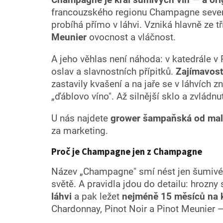
francouzského regionu Champagne severo
probíhá přímo v láhvi. Vzniká hlavně ze t
Meunier
ovocnost a vláčnost.
A jeho věhlas není náhoda: v katedrále v
oslav a slavnostních přípitků.
Zajímavost,
zastavily kvašení a na jaře se v láhvích z
„ďáblovo víno". Až silnější sklo a zvládn
U nás najdete
grower šampaňská od mal
za marketing.
Proč je Champagne jen z Champagne
Název „Champagne" smí nést jen šumivé v
světě. A pravidla jdou do detailu: hrozny
láhvi
a pak ležet
nejméně 15 měsíců na 
Chardonnay, Pinot Noir a Pinot Meunier —