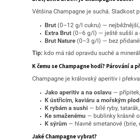
Většina Champagne je suchá. Sladkost po
Brut
(0–12 g/l cukru) — nejběžnější,
Extra Brut
(0–6 g/l) — ještě sušší a 
Brut Nature
(0–3 g/l) — bez přidanéh
Tip:
kdo má rád opravdu suché a minerální
K čemu se Champagne hodí? Párování a pří
Champagne je královský aperitiv i překvap
Jako aperitiv a na oslavu
— přípitek,
K ústřicím, kaviáru a mořským plo
K rybám a sushi
— bílé ryby, tatarák,
Ke smaženému
— bublinky krásně od
K sýrům
— hlavně smetanové (brie, 
Jaké Champagne vybrat?