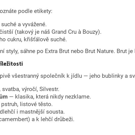
znáte podle etikety:
 suché a vyvážené.
čistší (takový je náš Grand Cru à Bouzy).
o cukru, křišťálově suché.
 styly, sáhne po Extra Brut nebo Brut Nature. Brut je
ležitosti
ivě všestranný společník k jídlu — jeho bublinky a svě
 svatba, výročí, Silvestr.
dům
— klasika, která nikdy nezklame.
 pstruh, listové těsto.
lehčí i mastnější sousta.
camembert) a k lehčí drůbeži.