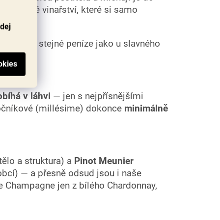
lé rodinné vinařství, které si samo
odej
uziky za stejné peníze jako u slavného
bíhá v láhvi
— jen s nejpřísnějšími
ročníkové (millésime) dokonce
minimálně
tělo a struktura) a
Pinot Meunier
bcí) — a přesně odsud jsou i naše
 je Champagne jen z bílého Chardonnay,