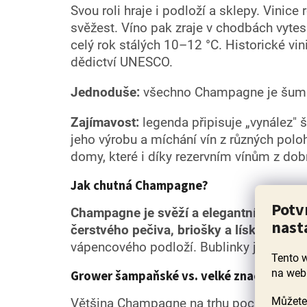
Svou roli hraje i podloží a sklepy. Vinice
svěžest. Víno pak zraje v chodbách vyte
celý rok stálých 10–12 °C. Historické v
dědictví UNESCO.
Jednoduše:
všechno Champagne je šumiv
Zajímavost:
legenda připisuje „vynález" 
jeho výrobu a míchání vín z různých polo
domy, které i díky rezervním vínům z dob
Jak chutná Champagne?
Potv
Champagne je svěží a elegantní, ale hlav
nast
čerstvého pečiva, briošky a lískových o
vápencového podloží. Bublinky jsou nesm
Tento 
na web
Grower šampaňské vs. velké značky (na to
Můžete 
Většina Champagne na trhu pochází od v