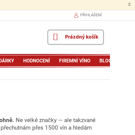
PŘIHLÁŠENÍ
NÁKUPNÍ
Prázdný košík
KOŠÍK
DÁRKY
HODNOCENÍ
FIREMNÍ VÍNO
BLOG
MŮJ P
 ohně.
Ne velké značky — ale takzvané
ně přechutnám přes 1500 vín a hledám