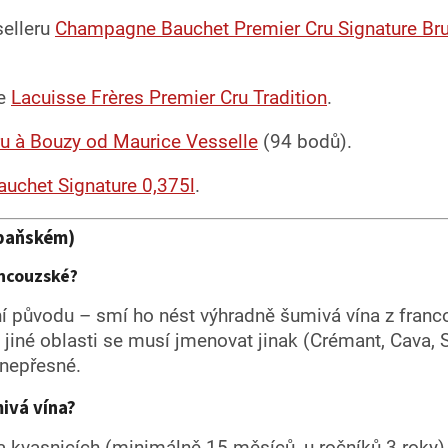
elleru
Champagne Bauchet Premier Cru Signature Bru
te
Lacuisse Frères Premier Cru Tradition
.
u à Bouzy od Maurice Vesselle
(94 bodů).
auchet Signature 0,375l
.
paňském)
ancouzské?
 původu – smí ho nést výhradně šumivá vína z fran
jiné oblasti se musí jmenovat jinak (Crémant, Cava, S
 nepřesné.
ivá vína?
 na kvasnicích (minimálně 15 měsíců, u ročníků 3 roky