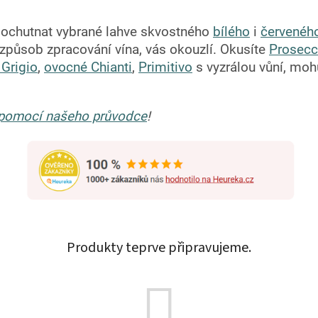
í ochutnat vybrané lahve skvostného
bílého
i
červeného
a způsob zpracování vína, vás okouzlí. Okusíte
Prosec
 Grigio
,
ovocné Chianti
,
Primitivo
s vyzrálou vůní, mo
ie pomocí našeho průvodce
!
Produkty teprve připravujeme.