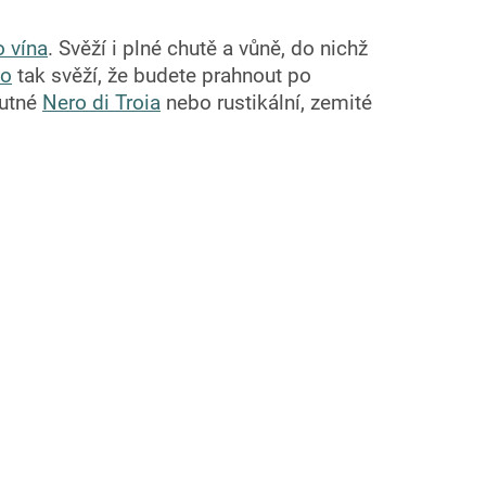
 vína
. Svěží i plné chutě a vůně, do nichž
co
tak svěží, že budete prahnout po
hutné
Nero di Troia
nebo rustikální, zemité