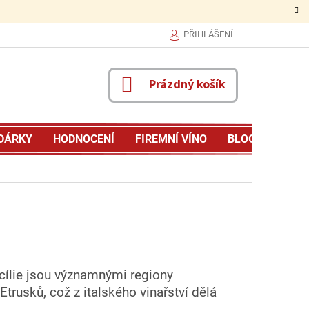
PŘIHLÁŠENÍ
NÁKUPNÍ
Prázdný košík
KOŠÍK
DÁRKY
HODNOCENÍ
FIREMNÍ VÍNO
BLOG
MŮJ P
icílie jsou významnými regiony
Etrusků, což z italského vinařství dělá