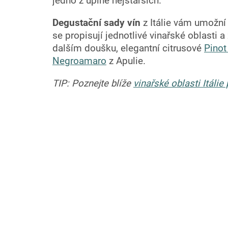
jedno z úplně nejstarších.
Degustační sady vín
z Itálie vám umožn
se propisují jednotlivé vinařské oblasti 
dalším doušku, elegantní citrusové
Pinot
Negroamaro
z Apulie.
TIP: Poznejte blíže
vinařské oblasti Itál