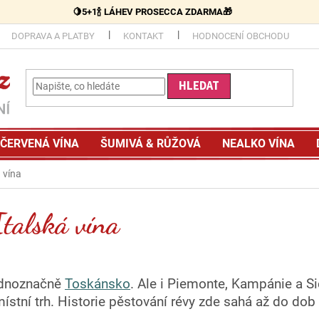
🍋5+1🍾 LÁHEV PROSECCA ZDARMA🎁
DOPRAVA A PLATBY
KONTAKT
HODNOCENÍ OBCHODU
HLEDAT
ČERVENÁ VÍNA
ŠUMIVÁ & RŮŽOVÁ
NEALKO VÍNA
á vína
Italská vína
jednoznačně
Toskánsko
. Ale i Piemonte, Kampánie a S
ístní trh. Historie pěstování révy zde sahá až do dob 