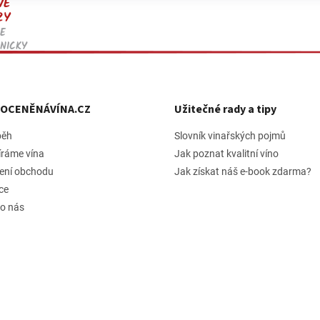
VÉ
ZY
E
NICKY
h OCENĚNÁVÍNA.CZ
Užitečné rady a tipy
běh
Slovník vinařských pojmů
íráme vína
Jak poznat kvalitní víno
ení obchodu
Jak získat náš e-book zdarma?
ce
 o nás