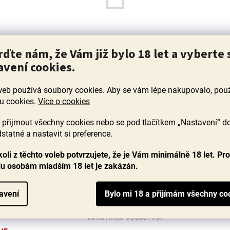
Můžete se ale podívat na ostatní kategorie.
rďte nám, že Vám již bylo 18 let a vyberte 
avení cookies.
ZPĚT DO OBCHODU
web používá soubory cookies. Aby se vám lépe nakupovalo, po
u cookies.
Více o cookies
přijmout všechny cookies nebo se pod tlačítkem „Nastavení“ d
statné a nastavit si preference.
A DOBRÉHO
oli z těchto voleb potvrzujete, že je Vám minimálně 18 let. Pr
SKRYTÉ POKLADY
CENA 
lu osobám mladším 18 let je zakázán.
RODINNÝCH VINAŘŮ
VE SKV
OCHUTNÁM
0 VÍN
avení
900+
VA ZDARMA
OCEŇU
SPOKOJENÝCH
KŮ VÍN NAD
A FOOD
ÚČASTNÍKŮ DEGUSTACÍ