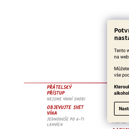
Potv
nast
Tento 
na web
Můžete 
vše pod
JISTOT
PŘÁTELSKÝ
Kterouk
VÍNA
PŘÍSTUP
alkoho
ROČNĚ 
NEJSME VINNÍ SNOBI
PŘES 150
OBJEVUJTE SVĚT
Nast
DOPRA
VÍNA
U BALÍČ
JEDNODUŠE PO 6-TI
1750 KČ
LAHVÍCH