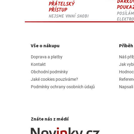
DÁRKO
PŘÁTELSKÝ
POUKA
PŘÍSTUP
POSÍLÁM
NEJSME VINNÍ SNOBI
ELEKTRO
Z
á
p
Vše o nákupu
Příbě
a
t
Doprava a platby
Náš pří
í
Kontakt
Jak vyb
Obchodní podmínky
Hodnoc
Jaké cookies pouzíváme?
Referen
Podmínky ochrany osobních údajů
Napsali
Znáte nás z médií