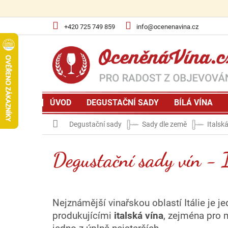
Přejít
na
obsah
+420 725 749 859
info@ocenenavina.cz
ÚVOD
DEGUSTAČNÍ SADY
BÍLÁ VÍNA
Domů
Degustační sady
Sady dle země
Italsk
Degustační sady vín - 
Nejznámější vinařskou oblastí Itálie je 
produkujícími
italská vína
, zejména pro m