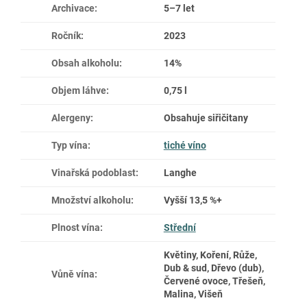
Archivace
:
5–7 let
Ročník
:
2023
Obsah alkoholu
:
14%
Objem láhve
:
0,75 l
Alergeny
:
Obsahuje siřičitany
Typ vína
:
tiché víno
Vinařská podoblast
:
Langhe
Množství alkoholu
:
Vyšší 13,5 %+
Plnost vína
:
Střední
Květiny, Koření, Růže,
Dub & sud, Dřevo (dub),
Vůně vína
:
Červené ovoce, Třešeň,
Malina, Višeň