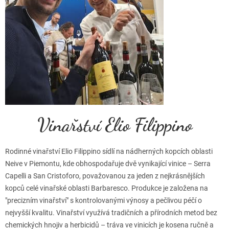
Vinařství Elio Filippino
Rodinné vinařství Elio Filippino sídlí na nádherných kopcích oblasti
Neive v Piemontu, kde obhospodařuje dvě vynikající vinice – Serra
Capelli a San Cristoforo, považovanou za jeden z nejkrásnějších
kopců celé vinařské oblasti Barbaresco. Produkce je založena na
"precizním vinařství" s kontrolovanými výnosy a pečlivou péčí o
nejvyšší kvalitu. Vinařství využívá tradičních a přírodních metod bez
chemických hnojiv a herbicidů – tráva ve vinicích je kosena ručně a