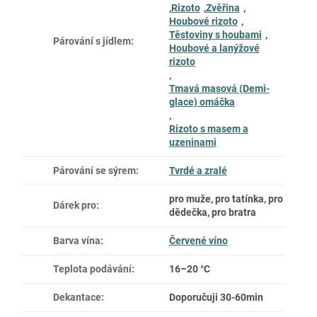
,
Rizoto
,
Zvěřina
,
Houbové rizoto
,
Těstoviny s houbami
,
Párování s jídlem
:
Houbové a lanýžové
rizoto
,
Tmavá masová (Demi-
glace) omáčka
,
Rizoto s masem a
uzeninami
Párování se sýrem
:
Tvrdé a zralé
pro muže, pro tatínka, pro
Dárek pro
:
dědečka, pro bratra
Barva vína
:
Červené víno
Teplota podávání
:
16–20 °C
Dekantace
:
Doporučuji 30-60min