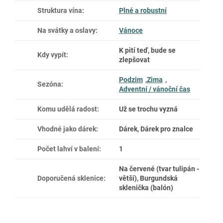
Struktura vína
:
Plné a robustní
Na svátky a oslavy
:
Vánoce
K pití teď, bude se
Kdy vypít
:
zlepšovat
Podzim
,
Zima
,
Sezóna
:
Adventní / vánoční čas
Komu udělá radost
:
Už se trochu vyzná
Vhodné jako dárek
:
Dárek, Dárek pro znalce
Počet lahví v balení
:
1
Na červené (tvar tulipán -
Doporučená sklenice
:
větší), Burgundská
sklenička (balón)