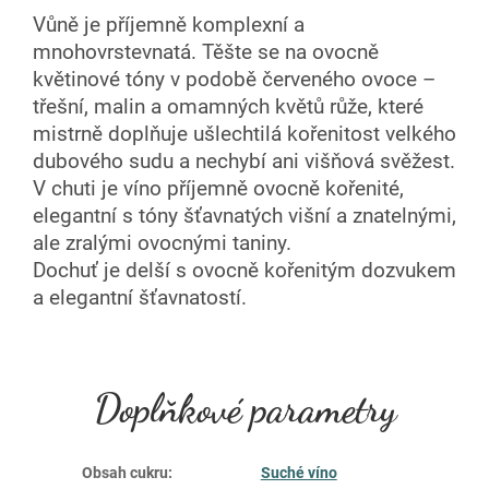
Vůně je příjemně komplexní a
mnohovrstevnatá. Těšte se na ovocně
květinové tóny v podobě červeného ovoce –
třešní, malin a omamných květů růže, které
mistrně doplňuje ušlechtilá kořenitost velkého
dubového sudu a nechybí ani višňová svěžest.
V chuti je víno příjemně ovocně kořenité,
elegantní s tóny šťavnatých višní a znatelnými,
ale zralými ovocnými taniny.
Dochuť je delší s ovocně kořenitým dozvukem
a elegantní šťavnatostí.
Doplňkové parametry
Obsah cukru
:
Suché víno