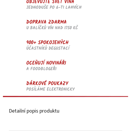
OBJEVUJTE SVĚT VÍNA
JEDNODUŠE PO 6-TI LAHVÍCH
DOPRAVA ZDARMA
U BALÍČKŮ VÍN NAD 1750 KČ
900+ SPOKOJENÝCH
ÚČASTNÍKŮ DEGUSTACÍ
OCEŇUJÍ NOVINÁŘI
A FOODBLOGEŘI
DÁRKOVÉ POUKAZY
POSÍLÁME ELEKTRONICKY
Detailní popis produktu