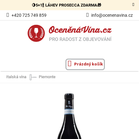
Přejít
🍋5+1🍾 LÁHEV PROSECCA ZDARMA🎁
na
obsah
+420 725 749 859
info@ocenenavina.cz
Prázdný košík
NÁKUPNÍ
KOŠÍK
Italská vína
Piemonte