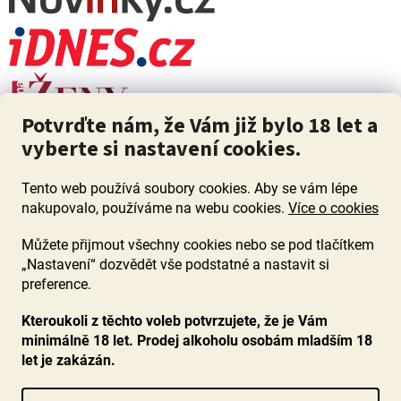
Potvrďte nám, že Vám již bylo 18 let a
vyberte si nastavení cookies.
Tento web používá soubory cookies. Aby se vám lépe
nakupovalo, používáme na webu cookies.
Více o cookies
Můžete přijmout všechny cookies nebo se pod tlačítkem
„Nastavení“ dozvědět vše podstatné a nastavit si
ZÁKAZ PRODEJE ALKOHOLU OSOBÁM MLADŠÍM 18 LET. Pijte s
mírou i když pijete s Mírou.
preference.
Kteroukoli z těchto voleb potvrzujete, že je Vám
minimálně 18 let. Prodej alkoholu osobám mladším 18
let je zakázán.
Vytvořil Shoptet