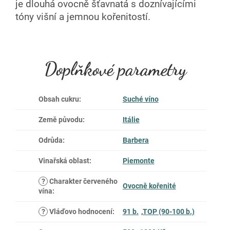
je d
louhá ovocně šťavnatá s doznívajícími
tóny višní a jemnou kořenitostí.
Doplňkové parametry
Obsah cukru
:
Suché víno
Země původu
:
Itálie
Odrůda
:
Barbera
Vinařská oblast
:
Piemonte
?
Charakter červeného
Ovocně kořenité
vína
:
?
Vláďovo hodnocení
:
91 b.
,
TOP (90-100 b.)