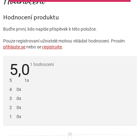
Hodnocení produktu
Buďte první, kdo napíše příspěvek k této položce.
Pouze registrovaní uživatelé mohou vkládat hodnocení. Prosím
přihlaste se
nebo se
registrujte
.
5,0
Průměrné
1 hodnocení
hodnocení
produktu
je
5
1x
5,0
z
4
0x
5
hvězdiček.
3
0x
2
0x
1
0x
V
ý