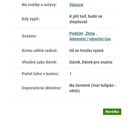
Na svátky a oslavy
:
Vánoce
K pití teď, bude se
Kdy vypít
:
zlepšovat
Podzim
,
Zima
,
Sezóna
:
Adventní / vánoční čas
Komu udělá radost
:
Už se trochu vyzná
Vhodné jako dárek
:
Dárek, Dárek pro znalce
Počet lahví v balení
:
1
Na červené (tvar tulipán -
Doporučená sklenice
:
větší)
Novinka