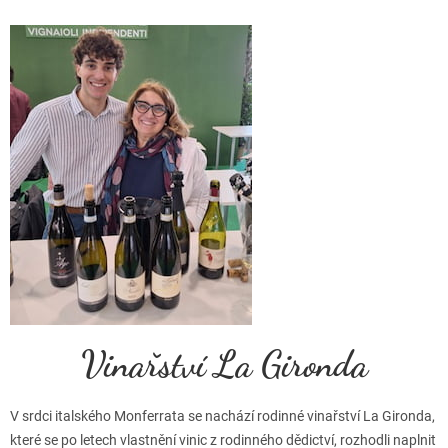
p
i
s
h
o
d
n
o
c
e
n
í
Vinařství La Gironda
V srdci italského Monferrata se nachází rodinné vinařství La Gironda,
které se po letech vlastnění vinic z rodinného dědictví, rozhodli naplnit