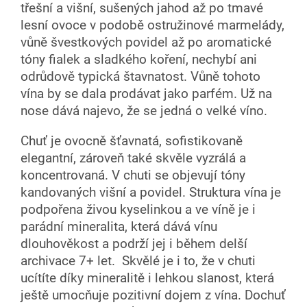
třešní a višní, sušených jahod až po tmavé
lesní ovoce v podobě ostružinové marmelády,
vůně švestkových povidel až po aromatické
tóny fialek a sladkého koření, nechybí ani
odrůdově typická štavnatost. Vůně tohoto
vína by se dala prodávat jako parfém. Už na
nose dává najevo, že se jedná o velké víno.
Chuť je ovocně šťavnatá, sofistikovaně
elegantní, zároveň také skvěle vyzrálá a
koncentrovaná. V chuti se objevují tóny
kandovaných višní a povidel. Struktura vína je
podpořena živou kyselinkou a ve víně je i
parádní mineralita, která dává vínu
dlouhověkost a podrží jej i během delší
archivace 7+ let. Skvělé je i to, že v chuti
ucítíte díky mineralitě i lehkou slanost, která
ještě umocňuje pozitivní dojem z vína. Dochuť