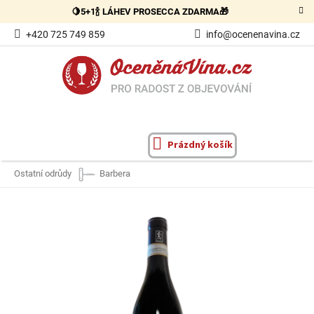
Přejít
🍋5+1🍾 LÁHEV PROSECCA ZDARMA🎁
na
obsah
+420 725 749 859
info@ocenenavina.cz
Prázdný košík
NÁKUPNÍ
KOŠÍK
Ostatní odrůdy
Barbera