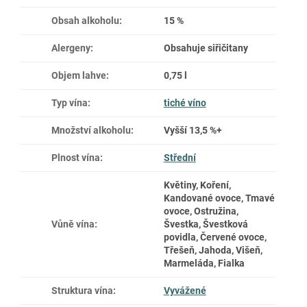
Obsah alkoholu
:
15 %
Alergeny
:
Obsahuje siřičitany
Objem lahve
:
0,75 l
Typ vína
:
tiché víno
Množství alkoholu
:
Vyšší 13,5 %+
Plnost vína
:
Střední
Květiny, Koření,
Kandované ovoce, Tmavé
ovoce, Ostružina,
Vůně vína
:
Švestka, Švestková
povidla, Červené ovoce,
Třešeň, Jahoda, Višeň,
Marmeláda, Fialka
Struktura vína
:
Vyvážené