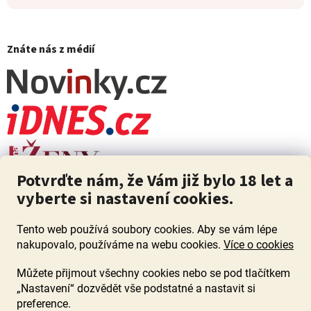
Znáte nás z médií
Potvrďte nám, že Vám již bylo 18 let a
vyberte si nastavení cookies.
Tento web používá soubory cookies. Aby se vám lépe
nakupovalo, používáme na webu cookies.
Více o cookies
Můžete přijmout všechny cookies nebo se pod tlačítkem
„Nastavení“ dozvědět vše podstatné a nastavit si
ZÁKAZ PRODEJE ALKOHOLU OSOBÁM MLADŠÍM 18 LET. Pijte s
mírou i když pijete s Mírou.
preference.