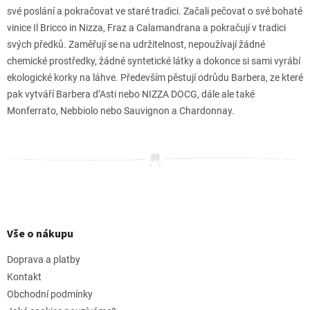
své poslání a pokračovat ve staré tradici. Začali pečovat o své bohaté
vinice Il Bricco in Nizza, Fraz a Calamandrana a pokračují v tradici
svých předků. Zaměřují se na udržitelnost, nepoužívají žádné
chemické prostředky, žádné syntetické látky a dokonce si sami vyrábí
ekologické korky na láhve. Především pěstují odrůdu Barbera, ze které
pak vytváří Barbera d’Asti nebo NIZZA DOCG, dále ale také
Monferrato, Nebbiolo nebo Sauvignon a Chardonnay.
Z
á
p
Vše o nákupu
a
t
Doprava a platby
í
Kontakt
Obchodní podmínky