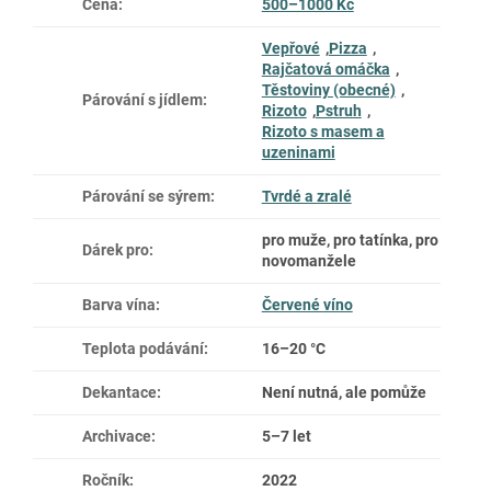
Cena
:
500–1000 Kč
Vepřové
,
Pizza
,
Rajčatová omáčka
,
Těstoviny (obecné)
,
Párování s jídlem
:
Rizoto
,
Pstruh
,
Rizoto s masem a
uzeninami
Párování se sýrem
:
Tvrdé a zralé
pro muže, pro tatínka, pro
Dárek pro
:
novomanžele
Barva vína
:
Červené víno
Teplota podávání
:
16–20 °C
Dekantace
:
Není nutná, ale pomůže
Archivace
:
5–7 let
Ročník
:
2022