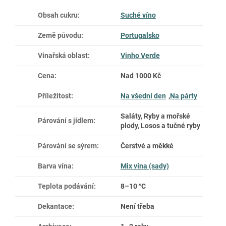
Obsah cukru
:
Suché víno
Země původu
:
Portugalsko
Vinařská oblast
:
Vinho Verde
Cena
:
Nad 1000 Kč
Příležitost
:
Na všední den
,
Na párty
Saláty, Ryby a mořské
Párování s jídlem
:
plody, Losos a tučné ryby
Párování se sýrem
:
Čerstvé a měkké
Barva vína
:
Mix vína (sady)
Teplota podávání
:
8–10 °C
Dekantace
:
Není třeba