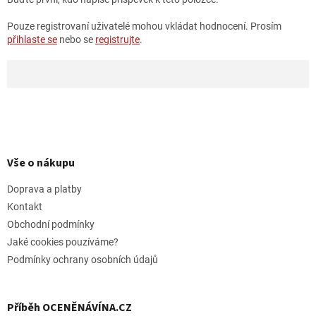
Pouze registrovaní uživatelé mohou vkládat hodnocení. Prosím
přihlaste se
nebo se
registrujte
.
Z
á
p
Vše o nákupu
a
t
Doprava a platby
í
Kontakt
Obchodní podmínky
Jaké cookies pouzíváme?
Podmínky ochrany osobních údajů
Příběh OCENĚNÁVÍNA.CZ