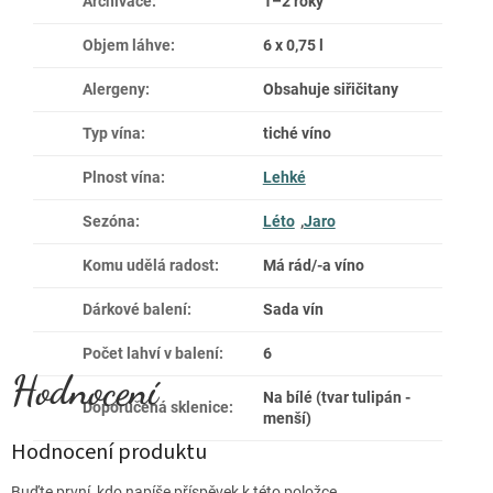
Archivace
:
1–2 roky
Objem láhve
:
6 x 0,75 l
Alergeny
:
Obsahuje siřičitany
Typ vína
:
tiché víno
Plnost vína
:
Lehké
Sezóna
:
Léto
,
Jaro
Komu udělá radost
:
Má rád/-a víno
Dárkové balení
:
Sada vín
Počet lahví v balení
:
6
Na bílé (tvar tulipán -
Doporučená sklenice
:
menší)
Hodnocení produktu
Buďte první, kdo napíše příspěvek k této položce.