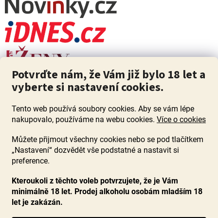
Potvrďte nám, že Vám již bylo 18 let a
vyberte si nastavení cookies.
Tento web používá soubory cookies. Aby se vám lépe
nakupovalo, používáme na webu cookies.
Více o cookies
Můžete přijmout všechny cookies nebo se pod tlačítkem
„Nastavení“ dozvědět vše podstatné a nastavit si
ZÁKAZ PRODEJE ALKOHOLU OSOBÁM MLADŠÍM 18 LET. Pijte s
mírou i když pijete s Mírou.
preference.
Kteroukoli z těchto voleb potvrzujete, že je Vám
minimálně 18 let. Prodej alkoholu osobám mladším 18
let je zakázán.