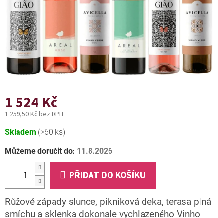
1 524 Kč
1 259,50 Kč bez DPH
Měrná
Skladem
(>60 ks)
cena:
Můžeme doručit do:
11.8.2026
PŘIDAT DO KOŠÍKU
Růžové západy slunce, pikniková deka, terasa plná
smíchu a sklenka dokonale vychlazeného Vinho