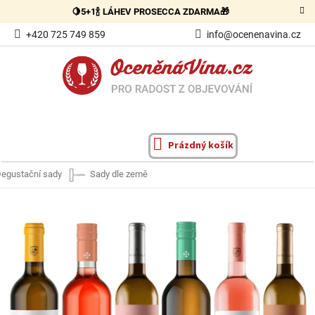
Přejít
🍋5+1🍾 LÁHEV PROSECCA ZDARMA🎁
na
obsah
+420 725 749 859
info@ocenenavina.cz
Prázdný košík
NÁKUPNÍ
KOŠÍK
egustační sady
Sady dle země