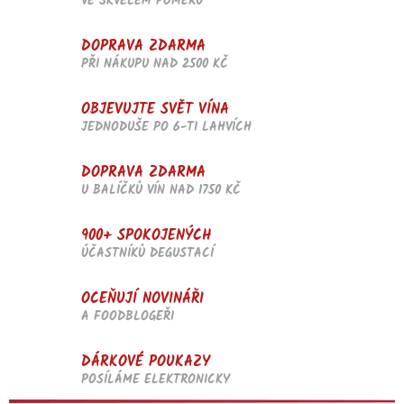
VE SKVĚLÉM POMĚRU
DOPRAVA ZDARMA
PŘI NÁKUPU NAD 2500 KČ
OBJEVUJTE SVĚT VÍNA
JEDNODUŠE PO 6-TI LAHVÍCH
DOPRAVA ZDARMA
U BALÍČKŮ VÍN NAD 1750 KČ
900+ SPOKOJENÝCH
ÚČASTNÍKŮ DEGUSTACÍ
OCEŇUJÍ NOVINÁŘI
A FOODBLOGEŘI
DÁRKOVÉ POUKAZY
POSÍLÁME ELEKTRONICKY