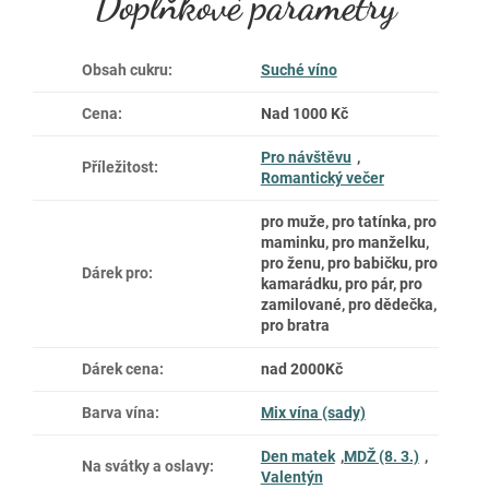
Doplňkové parametry
Obsah cukru
:
Suché víno
Cena
:
Nad 1000 Kč
Pro návštěvu
,
Příležitost
:
Romantický večer
pro muže, pro tatínka, pro
maminku, pro manželku,
pro ženu, pro babičku, pro
Dárek pro
:
kamarádku, pro pár, pro
zamilované, pro dědečka,
pro bratra
Dárek cena
:
nad 2000Kč
Barva vína
:
Mix vína (sady)
Den matek
,
MDŽ (8. 3.)
,
Na svátky a oslavy
:
Valentýn