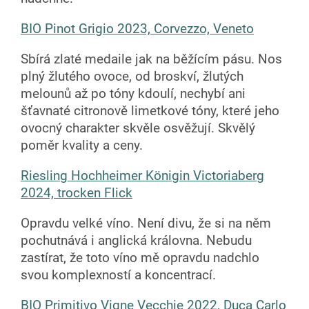
BIO Pinot Grigio 2023, Corvezzo, Veneto
Sbírá zlaté medaile jak na běžícím pásu. Nos
plný žlutého ovoce, od broskví, žlutých
melounů až po tóny kdoulí, nechybí ani
šťavnaté citronově limetkové tóny, které jeho
ovocný charakter skvěle osvěžují. Skvělý
poměr kvality a ceny.
Riesling Hochheimer Königin Victoriaberg
2024, trocken Flick
Opravdu velké víno. Není divu, že si na něm
pochutnává i anglická královna. Nebudu
zastírat, že toto víno mě opravdu nadchlo
svou komplexností a koncentrací.
BIO Primitivo Vigne Vecchie 2022, Duca Carlo