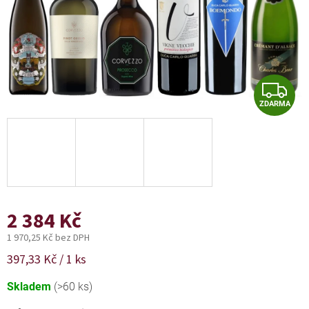
Z
ZDARMA
D
A
R
M
A
2 384 Kč
1 970,25 Kč bez DPH
Měrná
397,33 Kč / 1 ks
cena:
Skladem
(>60 ks)