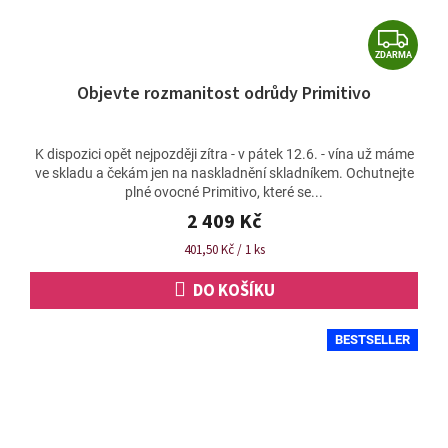
Z
ZDARMA
D
Objevte rozmanitost odrůdy Primitivo
A
R
M
K dispozici opět nejpozději zítra - v pátek 12.6. - vína už máme
ve skladu a čekám jen na naskladnění skladníkem. Ochutnejte
A
plné ovocné Primitivo, které se...
2 409 Kč
Měrná
401,50 Kč / 1 ks
cena:
DO KOŠÍKU
BESTSELLER