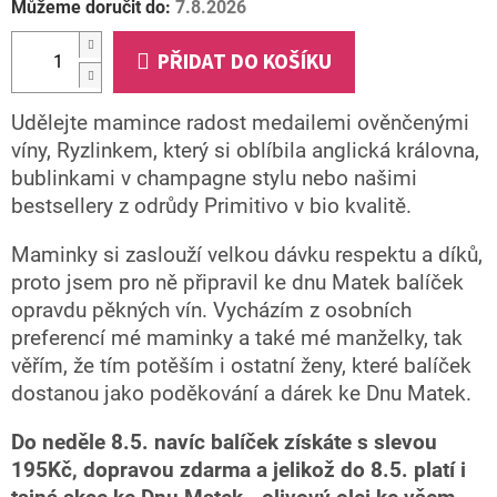
Můžeme doručit do:
7.8.2026
PŘIDAT DO KOŠÍKU
Udělejte mamince radost medailemi ověnčenými
víny, Ryzlinkem, který si oblíbila anglická královna,
bublinkami v champagne stylu nebo našimi
bestsellery z odrůdy Primitivo v bio kvalitě.
Maminky si zaslouží velkou dávku respektu a díků,
proto jsem pro ně připravil ke dnu Matek balíček
opravdu pěkných vín. Vycházím z osobních
preferencí mé maminky a také mé manželky, tak
věřím, že tím potěším i ostatní ženy, které balíček
dostanou jako poděkování a dárek ke Dnu Matek.
Do neděle 8.5. navíc balíček získáte s slevou
195Kč, dopravou zdarma a jelikož do 8.5. platí i