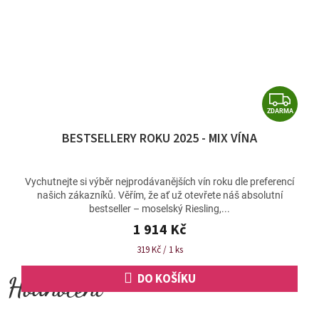
Z
ZDARMA
D
BESTSELLERY ROKU 2025 - MIX VÍNA
A
R
M
Vychutnejte si výběr nejprodávanějších vín roku dle preferencí
našich zákazníků. Věřím, že ať už otevřete náš absolutní
A
bestseller – moselský Riesling,...
1 914 Kč
Měrná
319 Kč / 1 ks
cena:
DO KOŠÍKU