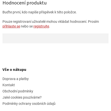
Hodnocení produktu
Buďte první, kdo napíše příspěvek k této položce.
Pouze registrovaní uživatelé mohou vkládat hodnocení. Prosím
přihlaste se
nebo se
registrujte
.
Z
á
p
Vše o nákupu
a
t
Doprava a platby
í
Kontakt
Obchodní podmínky
Jaké cookies pouzíváme?
Podmínky ochrany osobních údajů