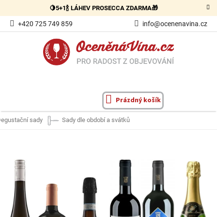
Přejít
🍋5+1🍾 LÁHEV PROSECCA ZDARMA🎁
na
obsah
+420 725 749 859
info@ocenenavina.cz
Prázdný košík
NÁKUPNÍ
KOŠÍK
egustační sady
Sady dle období a svátků