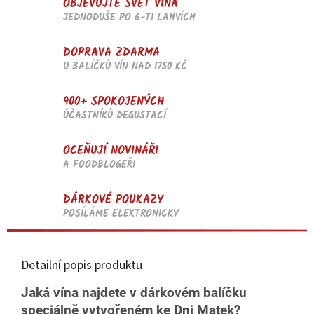
OBJEVUJTE SVĚT VÍNA
JEDNODUŠE PO 6-TI LAHVÍCH
DOPRAVA ZDARMA
U BALÍČKŮ VÍN NAD 1750 KČ
900+ SPOKOJENÝCH
ÚČASTNÍKŮ DEGUSTACÍ
OCEŇUJÍ NOVINÁŘI
A FOODBLOGEŘI
DÁRKOVÉ POUKAZY
POSÍLÁME ELEKTRONICKY
Detailní popis produktu
Jaká vína najdete v dárkovém balíčku
speciálně vytvořeném ke Dni Matek?