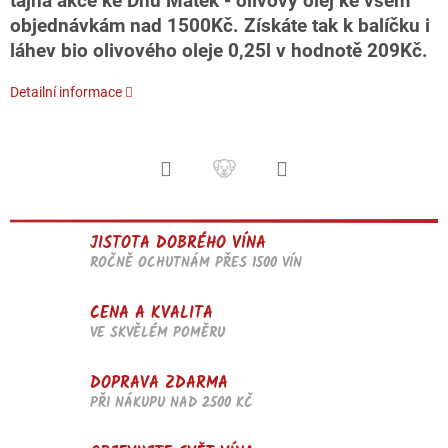
tajná akce ke Dnu Matek - olivový olej ke všem
objednávkám nad 1500Kč. Získáte tak k balíčku i
láhev bio olivového oleje 0,25l v hodnotě 209Kč.
Detailní informace
JISTOTA DOBRÉHO VÍNA
ROČNĚ OCHUTNÁM PŘES 1500 VÍN
CENA A KVALITA
VE SKVĚLÉM POMĚRU
DOPRAVA ZDARMA
PŘI NÁKUPU NAD 2500 KČ