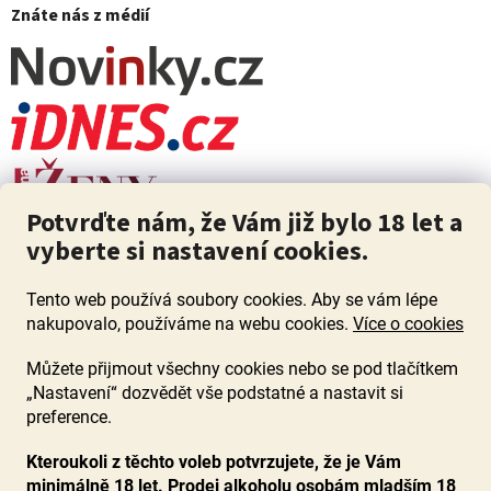
Znáte nás z médií
Potvrďte nám, že Vám již bylo 18 let a
vyberte si nastavení cookies.
Tento web používá soubory cookies. Aby se vám lépe
nakupovalo, používáme na webu cookies.
Více o cookies
Můžete přijmout všechny cookies nebo se pod tlačítkem
„Nastavení“ dozvědět vše podstatné a nastavit si
ZÁKAZ PRODEJE ALKOHOLU OSOBÁM MLADŠÍM 18 LET. Pijte s
mírou i když pijete s Mírou.
preference.
Kteroukoli z těchto voleb potvrzujete, že je Vám
minimálně 18 let. Prodej alkoholu osobám mladším 18