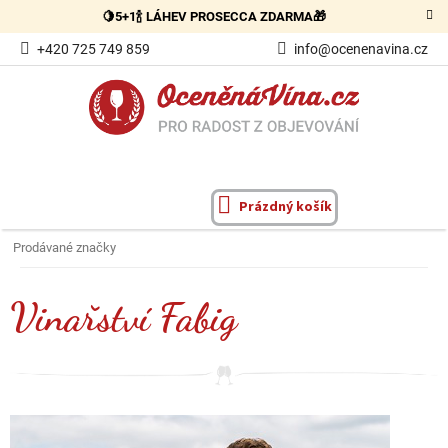
Přejít
🍋5+1🍾 LÁHEV PROSECCA ZDARMA🎁
na
obsah
+420 725 749 859
info@ocenenavina.cz
Prázdný košík
NÁKUPNÍ
KOŠÍK
Prodávané značky
Vinařství Fabig