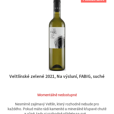
í
ý
p
p
r
i
o
s
d
p
u
r
k
o
t
d
ů
u
k
t
ů
Veltlínské zelené 2021, Na výsluní, FABIG, suché
Momentálně nedostupné
Nesmírně zajímavý Veltlín, který rozhodně nebude pro
každého. Pokud máte rádi kamenité a minerálně křupavé chutě
a vůně, tady si rozhodně přijdete na své....