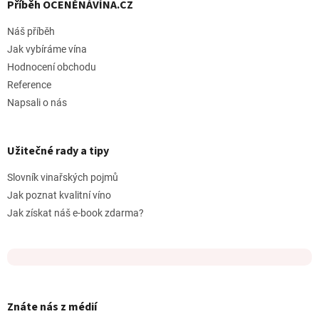
Příběh OCENĚNÁVÍNA.CZ
i
s
Náš příběh
u
Jak vybíráme vína
Hodnocení obchodu
Reference
Napsali o nás
Užitečné rady a tipy
Slovník vinařských pojmů
Jak poznat kvalitní víno
Jak získat náš e-book zdarma?
Znáte nás z médií