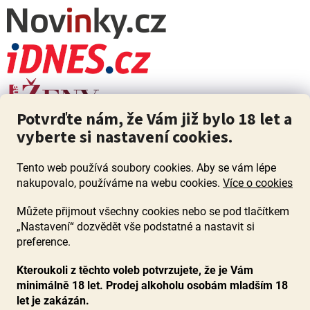
Potvrďte nám, že Vám již bylo 18 let a
vyberte si nastavení cookies.
Tento web používá soubory cookies. Aby se vám lépe
nakupovalo, používáme na webu cookies.
Více o cookies
Můžete přijmout všechny cookies nebo se pod tlačítkem
„Nastavení“ dozvědět vše podstatné a nastavit si
ZÁKAZ PRODEJE ALKOHOLU OSOBÁM MLADŠÍM 18 LET. Pijte s
mírou i když pijete s Mírou.
preference.
Kteroukoli z těchto voleb potvrzujete, že je Vám
minimálně 18 let. Prodej alkoholu osobám mladším 18
let je zakázán.