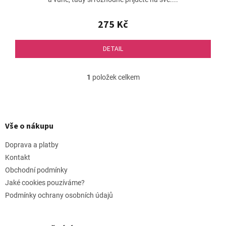
275 Kč
DETAIL
1
položek celkem
O
v
l
Z
á
á
d
p
Vše o nákupu
a
a
c
t
Doprava a platby
í
í
p
Kontakt
r
Obchodní podmínky
v
Jaké cookies pouzíváme?
k
y
Podmínky ochrany osobních údajů
v
ý
p