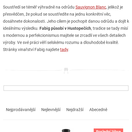
Soustředí se téměř výhradně na odrůdu
Sauvignon Blanc
, jelikož je
přesvědčen, že pokud se soustředíte na jednu konkrétní věc,
dosáhnete dokonalosti. Jeho cílem je pochopit danou odrůdu a dojít k
ideálnímu výsledku.
Fabig působí v Hustopečích
, tradice se tady mísí
s modernou a perfekcionismus majitele se zrcadlí ve všech detailech
výroby. Ve své práci věří selskému rozumu a dlouhodobé kvalitě.
Stránky vinařství Fabig najdete
tady
.
Ř
a
Nejprodávanější
Nejlevnější
Nejdražší
Abecedně
z
e
n
V
Poslední láhve