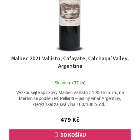
u
r
k
o
t
d
ů
u
k
t
ů
Malbec 2021 Vallisto, Cafayate, Calchaquí Valley,
Argentina
Průměrné
Skladem
(37 ks)
hodnocení
Vyzkoušejte špičkový Malbec Vallisto z 1900 m n. m., na
produktu
kterém se podílel i M. Pelleriti – jediný vinař Argentiny,
je
kterýzískal za svá vína 100/100 b. od...
4,9
z
5
479 Kč
hvězdiček.
DO KOŠÍKU