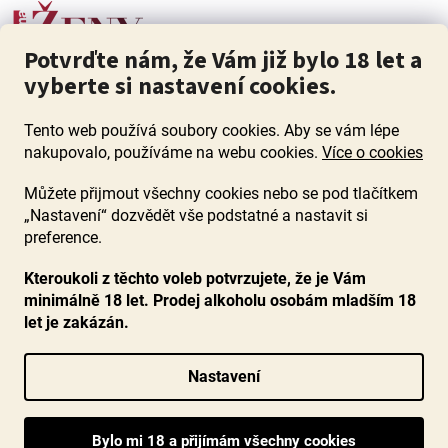
Potvrďte nám, že Vám již bylo 18 let a
vyberte si nastavení cookies.
Tento web používá soubory cookies. Aby se vám lépe
nakupovalo, používáme na webu cookies.
Více o cookies
Můžete přijmout všechny cookies nebo se pod tlačítkem
„Nastavení“ dozvědět vše podstatné a nastavit si
ZÁKAZ PRODEJE ALKOHOLU OSOBÁM MLADŠÍM 18 LET. Pijte s
mírou i když pijete s Mírou.
preference.
Kteroukoli z těchto voleb potvrzujete, že je Vám
minimálně 18 let. Prodej alkoholu osobám mladším 18
let je zakázán.
Vytvořil Shoptet
Nastavení
Copyright 2026
www.ocenenavina.cz
. Všechna práva vyhrazena.
Upravit nastavení cookies