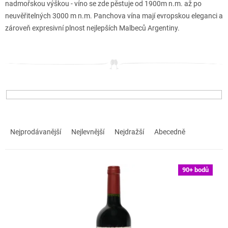
nadmořskou výškou - víno se zde pěstuje od 1900m n.m. až po
neuvěřitelných 3000 m n.m. Panchova vína mají evropskou eleganci a
zároveň expresivní plnost nejlepších Malbeců Argentiny.
Ř
a
Nejprodávanější
Nejlevnější
Nejdražší
Abecedně
z
e
n
V
90+ bodů
í
ý
p
p
r
i
o
s
d
p