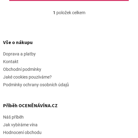
1
položek celkem
O
v
l
Z
á
á
d
p
Vše o nákupu
a
a
c
t
Doprava a platby
í
í
p
Kontakt
r
Obchodní podmínky
v
Jaké cookies pouzíváme?
k
y
Podmínky ochrany osobních údajů
v
ý
p
Příběh OCENĚNÁVÍNA.CZ
i
s
Náš příběh
u
Jak vybíráme vína
Hodnocení obchodu