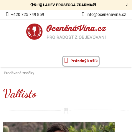
Přejít
🍋5+1🍾 LÁHEV PROSECCA ZDARMA🎁
na
obsah
+420 725 749 859
info@ocenenavina.cz
Prázdný košík
NÁKUPNÍ
KOŠÍK
Prodávané značky
Vallisto