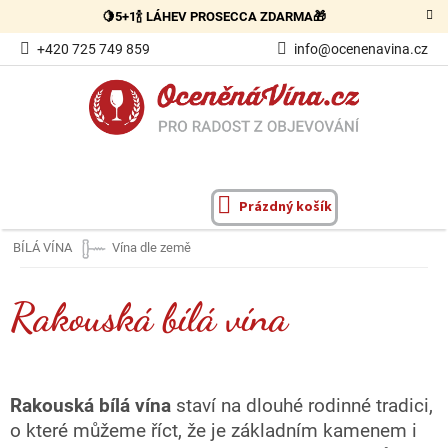
Přejít
🍋5+1🍾 LÁHEV PROSECCA ZDARMA🎁
na
obsah
+420 725 749 859
info@ocenenavina.cz
Prázdný košík
NÁKUPNÍ
KOŠÍK
BÍLÁ VÍNA
Vína dle země
Rakouská bílá vína
Rakouská bílá vína
staví na dlouhé rodinné tradici,
o které můžeme říct, že je základním kamenem i