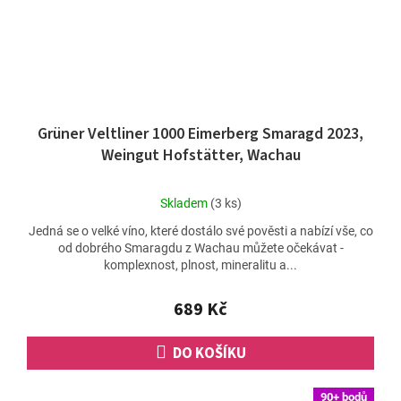
Grüner Veltliner 1000 Eimerberg Smaragd 2023,
Weingut Hofstätter, Wachau
Průměrné
Skladem
(3 ks)
hodnocení
Jedná se o velké víno, které dostálo své pověsti a nabízí vše, co
produktu
od dobrého Smaragdu z Wachau můžete očekávat -
je
komplexnost, plnost, mineralitu a...
4,7
z
5
689 Kč
hvězdiček.
DO KOŠÍKU
90+ bodů