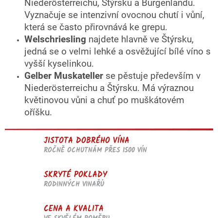
Niederösterreichu, Štýrsku a Burgenlandu.
Vyznačuje se intenzivní ovocnou chutí i vůní,
která se často přirovnává ke grepu.
Welschriesling
najdete hlavně ve Štýrsku,
jedná se o velmi lehké a osvěžující bílé víno s
vyšší kyselinkou.
Gelber Muskateller
se pěstuje především v
Niederösterreichu a Štýrsku. Má výraznou
květinovou vůni a chuť po muškátovém
oříšku.
JISTOTA DOBRÉHO VÍNA
ROČNĚ OCHUTNÁM PŘES 1500 VÍN
SKRYTÉ POKLADY
RODINNÝCH VINAŘŮ
CENA A KVALITA