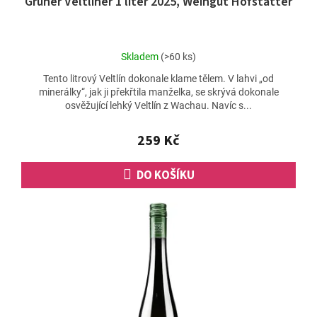
Grüner Veltliner 1 liter 2025, Weingut Hofstätter
Průměrné
Skladem
(>60 ks)
hodnocení
Tento litrový Veltlín dokonale klame tělem. V lahvi „od
produktu
minerálky“, jak ji překřtila manželka, se skrývá dokonale
je
osvěžující lehký Veltlín z Wachau. Navíc s...
4,4
z
5
259 Kč
hvězdiček.
DO KOŠÍKU