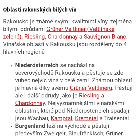
v
l
Oblasti rakouských bílých vín
á
d
Rakousko je známé svými kvalitními víny, zejména
a
bílými odrůdami
Grüner Veltliner (Veltlínské
c
zelené)
,
Riesling
,
Chardonnay
a
Sauvignon Blanc
.
í
p
Vinařské oblasti v Rakousku jsou rozděleny do 4
r
hlavních regionů
v
k
Niederösterreich
se nachází na
y
v
severovýchodě Rakouska a pěstuje se zde
ý
vůbec nejvíc vína v celé zemi. Známou oblastí
p
je hlavně díky svému
Grüner Veltlineru
. Pěstují
i
s
ale i další odrůdy jako je
Riesling
a
u
Chardonnay
. Nejvýznamnějšími vinařskými
oblastmi, které pod Niederösterreich spadají
jsou Wachau,
Kamptal
,
Kremstal
a Traisental.
Burgenland
leží na východě a pěstují
především Zweigelt, Blaufränkisch, Grüner