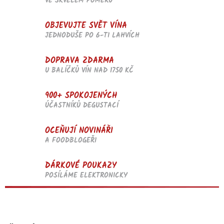
VE SKVĚLÉM POMĚRU
OBJEVUJTE SVĚT VÍNA
JEDNODUŠE PO 6-TI LAHVÍCH
DOPRAVA ZDARMA
U BALÍČKŮ VÍN NAD 1750 KČ
900+ SPOKOJENÝCH
ÚČASTNÍKŮ DEGUSTACÍ
OCEŇUJÍ NOVINÁŘI
A FOODBLOGEŘI
DÁRKOVÉ POUKAZY
POSÍLÁME ELEKTRONICKY
Z
á