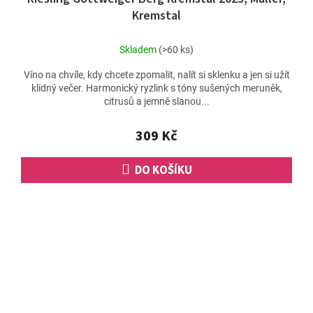
Kremstal
Skladem
(>60 ks)
Víno na chvíle, kdy chcete zpomalit, nalít si sklenku a jen si užít
klidný večer. Harmonický ryzlink s tóny sušených meruněk,
citrusů a jemně slanou...
309 Kč
DO KOŠÍKU