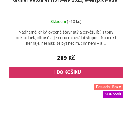
Grüner Veltliner Hofwerk 2025, Weingut Müller
Skladem
(>60 ks)
Nádherně lehký, ovocně šťavnatý a osvěžující, s tóny
nektarinek, citrusů a jemnou minerální stopou. Na nic si
nehraje, nesnaží se být něčím, čím není – a...
269 Kč
DO KOŠÍKU
Poslední láhve
90+ bodů