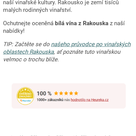
naší vinařské kultury. Rakousko je zemí tisíců
malých rodinných vinařství.
Ochutnejte oceněná
bílá vína z Rakouska
z naší
nabídky!
TIP: Začtěte se do
našeho průvodce po vinařských
oblastech Rakouska
, ať poznáte tuto vinařskou
velmoc o trochu blíže.
Ř