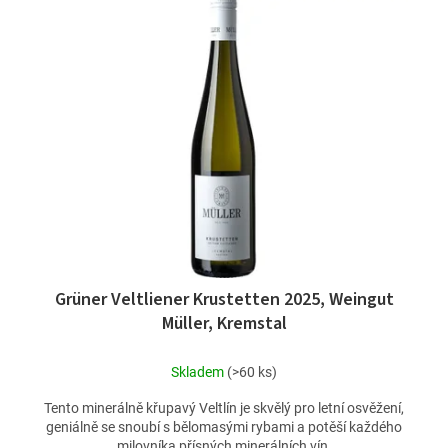
Grüner Veltliener Krustetten 2025, Weingut
Müller, Kremstal
Skladem
(>60 ks)
Tento minerálně křupavý Veltlín je skvělý pro letní osvěžení,
geniálně se snoubí s bělomasými rybami a potěší každého
milovníka přísných minerálních vín.