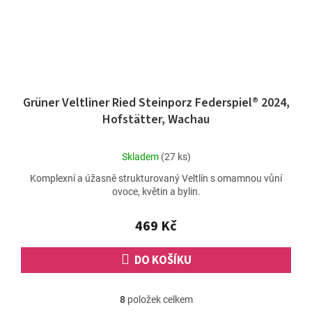
Grüner Veltliner Ried Steinporz Federspiel® 2024,
Hofstätter, Wachau
Průměrné
Skladem
(27 ks)
hodnocení
Komplexní a úžasně strukturovaný Veltlín s omamnou vůní
produktu
ovoce, květin a bylin.
je
5,0
z
469 Kč
5
hvězdiček.
DO KOŠÍKU
8
položek celkem
O