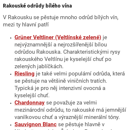
Rakouské odrůdy bílého vína
V Rakousku se pěstuje mnoho odrůd bílých vín,
mezi ty hlavní patří
Grüner Veltliner (Veltlínské zelené)
je
nejvýznamnější a nejrozšířenější bílou
odrůdou Rakouska. Charakteristickými rysy
rakouského Veltlínu je kyselejší chuť po
zelených jablíčkách.
Riesling
je také velmi populární odrůda, která
se pěstuje na většině viničních tratích.
Typická je pro něj intenzivní ovocná a
kyselejší chuť.
Chardonnay
se považuje za velmi
mezinárodní odrůdu, to rakouské má jemnější
vanilkovou chuť a výraznější minerální tóny.
Sauvignon Blanc
se pěstuje hlavně v