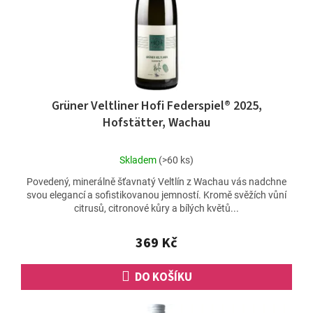
Grüner Veltliner Hofi Federspiel® 2025,
Hofstätter, Wachau
Průměrné
Skladem
(>60 ks)
hodnocení
Povedený, minerálně šťavnatý Veltlín z Wachau vás nadchne
produktu
svou elegancí a sofistikovanou jemností. Kromě svěžích vůní
je
citrusů, citronové kůry a bílých květů...
5,0
z
5
369 Kč
hvězdiček.
DO KOŠÍKU