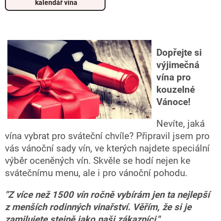
kalendář vína
Dopřejte si
výjimečná
vína pro
kouzelné
Vánoce!
Nevíte, jaká
vína vybrat pro sváteční chvíle? Připravil jsem pro
vás vánoční sady vín, ve kterých najdete speciální
výběr oceněných vín. Skvěle se hodí nejen ke
svátečnímu menu, ale i pro vánoční pohodu.
"Z více než 1500 vín ročně vybírám jen ta nejlepší
z menších rodinných vinařství. Věřím, že si je
zamilujete stejně jako naši zákazníci."