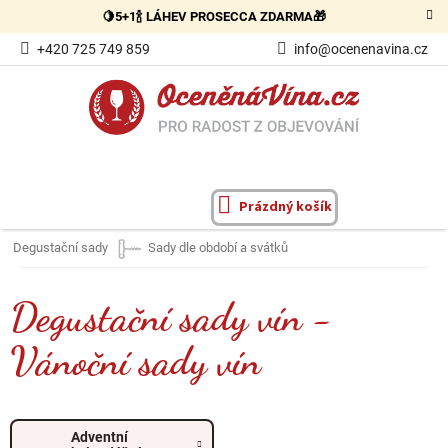
Přejít
🍋5+1🍾 LÁHEV PROSECCA ZDARMA🎁
na
obsah
+420 725 749 859
info@ocenenavina.cz
Prázdný košík
NÁKUPNÍ
KOŠÍK
Degustační sady
Sady dle období a svátků
Degustační sady vín -
Vánoční sady vín
Adventní