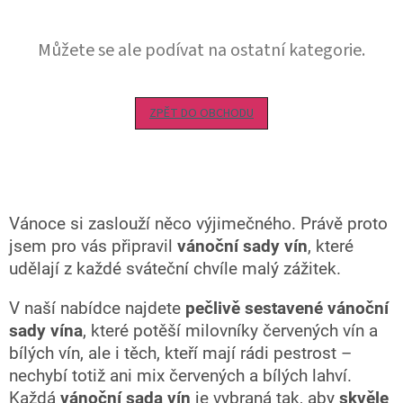
Můžete se ale podívat na ostatní kategorie.
ZPĚT DO OBCHODU
Vánoce si zaslouží něco výjimečného. Právě proto
jsem pro vás připravil
vánoční sady vín
, které
udělají z každé sváteční chvíle malý zážitek.
V naší nabídce najdete
pečlivě sestavené
vánoční
sady vína
, které potěší milovníky červených vín a
bílých vín, ale i těch, kteří mají rádi pestrost –
nechybí totiž ani mix červených a bílých lahví.
Každá
vánoční sada vín
je vybraná tak, aby
skvěle