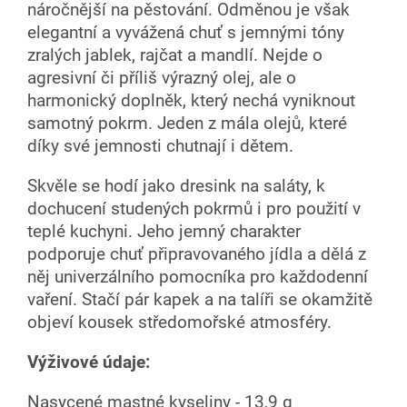
náročnější na pěstování. Odměnou je však
elegantní a vyvážená chuť s jemnými tóny
zralých jablek, rajčat a mandlí. Nejde o
agresivní či příliš výrazný olej, ale o
harmonický doplněk, který nechá vyniknout
samotný pokrm.
Jeden z mála olejů, které
díky své jemnosti chutnají i dětem.
Skvěle se hodí jako dresink na saláty, k
dochucení studených pokrmů i pro použití v
teplé kuchyni. Jeho jemný charakter
podporuje chuť připravovaného jídla a dělá z
něj univerzálního pomocníka pro každodenní
vaření. Stačí pár kapek a na talíři se okamžitě
objeví kousek středomořské atmosféry.
Výživové údaje:
Nasycené mastné kyseliny - 13,9 g