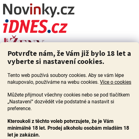
Potvrďte nám, že Vám již bylo 18 let a
vyberte si nastavení cookies.
Tento web používá soubory cookies. Aby se vám lépe
nakupovalo, používáme na webu cookies.
Více o cookies
Můžete přijmout všechny cookies nebo se pod tlačítkem
„Nastavení“ dozvědět vše podstatné a nastavit si
ZÁKAZ PRODEJE ALKOHOLU OSOBÁM MLADŠÍM 18 LET. Pijte s
mírou i když pijete s Mírou.
preference.
Kteroukoli z těchto voleb potvrzujete, že je Vám
minimálně 18 let. Prodej alkoholu osobám mladším 18
let je zakázán.