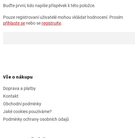
Buďte první, kdo napíše příspěvek k této položce.
Pouze registrovaní uživatelé mohou vkládat hodnocení. Prosím
přihlaste se
nebo se
registrujte
.
Z
á
p
Vše o nákupu
a
t
Doprava a platby
í
Kontakt
Obchodní podmínky
Jaké cookies pouzíváme?
Podmínky ochrany osobních údajů