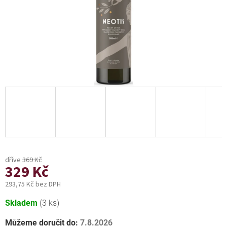
369 Kč
329 Kč
293,75 Kč bez DPH
Měrná
Skladem
(3 ks)
cena:
Můžeme doručit do:
7.8.2026