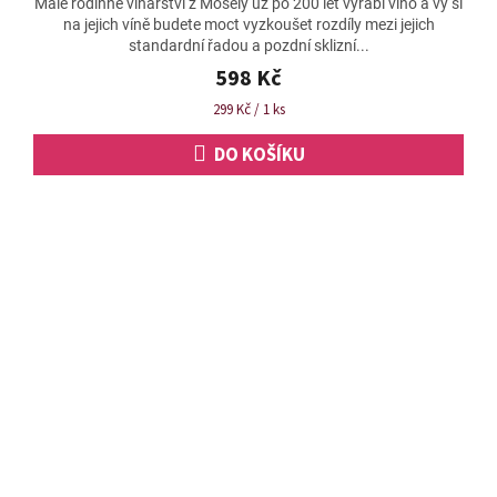
Malé rodinné vinařství z Mosely už po 200 let vyrábí víno a vy si
na jejich víně budete moct vyzkoušet rozdíly mezi jejich
standardní řadou a pozdní sklizní...
598 Kč
Měrná
299 Kč / 1 ks
cena:
DO KOŠÍKU