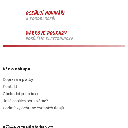
OCEŇUJÍ NOVINÁŘI
A FOODBLOGEŘI
DÁRKOVÉ POUKAZY
POSÍLÁME ELEKTRONICKY
Z
á
p
Vše o nákupu
a
t
Doprava a platby
í
Kontakt
Obchodní podmínky
Jaké cookies pouzíváme?
Podmínky ochrany osobních údajů
Příběh OCENĚNÁVÍNA.CZ