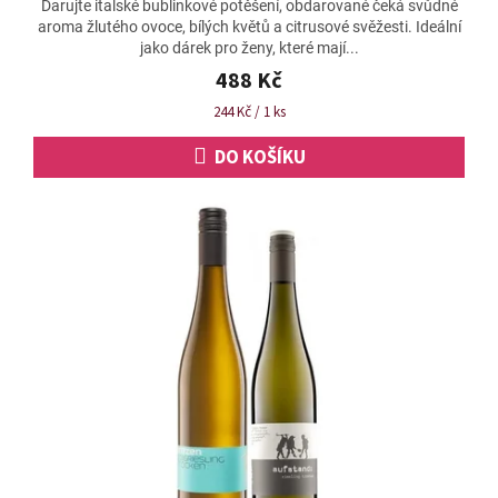
Darujte italské bublinkové potěšení, obdarované čeká svůdné
aroma žlutého ovoce, bílých květů a citrusové svěžesti. Ideální
jako dárek pro ženy, které mají...
488 Kč
Měrná
244 Kč / 1 ks
cena:
DO KOŠÍKU