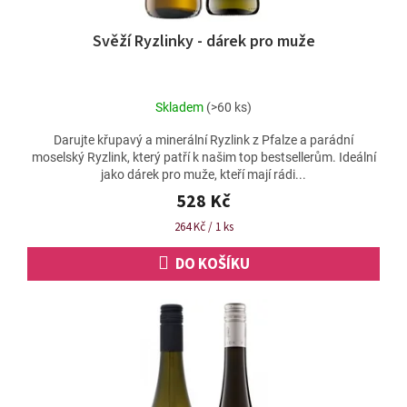
Svěží Ryzlinky - dárek pro muže
Skladem
(>60 ks)
Darujte křupavý a minerální Ryzlink z Pfalze a parádní
moselský Ryzlink, který patří k našim top bestsellerům. Ideální
jako dárek pro muže, kteří mají rádi...
528 Kč
Měrná
264 Kč / 1 ks
cena:
DO KOŠÍKU