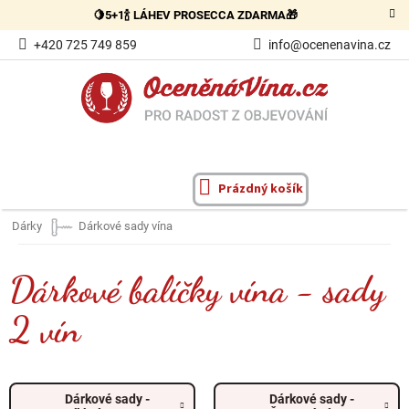
Přejít
🍋5+1🍾 LÁHEV PROSECCA ZDARMA🎁
na
obsah
+420 725 749 859
info@ocenenavina.cz
Prázdný košík
NÁKUPNÍ
KOŠÍK
Dárky
Dárkové sady vína
Dárkové balíčky vína - sady
2 vín
Dárkové sady -
Dárkové sady -