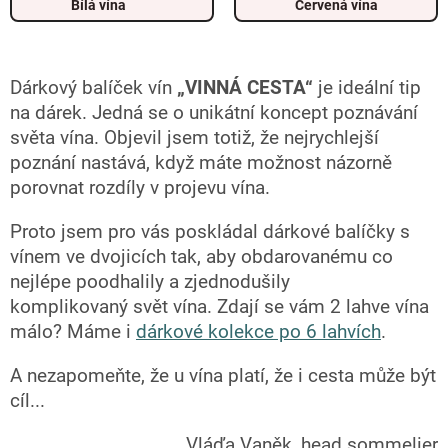
Bílá vína
Červená vína
Dárkový balíček
vín
„VINNÁ CESTA“
je ideální tip
na dárek. Jedná se o unikátní koncept poznávání
světa vína. Objevil jsem totiž, že nejrychlejší
poznání nastává, když máte možnost názorně
porovnat rozdíly v projevu vína.
Proto jsem pro vás poskládal dárkové balíčky s
vínem ve dvojicích tak, aby obdarovanému co
nejlépe poodhalily a zjednodušily
komplikovaný svět vína. Zdají se vám 2 lahve vína
málo? Máme i
dárkové kolekce po 6 lahvích
.
A nezapomeňte, že u vína platí, že i cesta může být
cíl...
Vláďa Vaněk, head sommelier