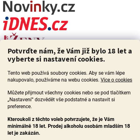
Potvrďte nám, že Vám již bylo 18 let a
vyberte si nastavení cookies.
Tento web používá soubory cookies. Aby se vám lépe
nakupovalo, používáme na webu cookies.
Více o cookies
Můžete přijmout všechny cookies nebo se pod tlačítkem
„Nastavení“ dozvědět vše podstatné a nastavit si
ZÁKAZ PRODEJE ALKOHOLU OSOBÁM MLADŠÍM 18 LET. Pijte s
mírou i když pijete s Mírou.
preference.
Kteroukoli z těchto voleb potvrzujete, že je Vám
minimálně 18 let. Prodej alkoholu osobám mladším 18
let je zakázán.