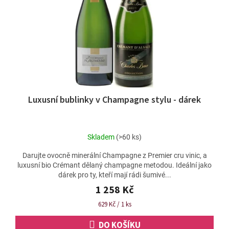
ů
r
o
d
u
k
t
ů
Luxusní bublinky v Champagne stylu - dárek
Skladem
(>60 ks)
Darujte ovocně minerální Champagne z Premier cru vinic, a
luxusní bio Crémant dělaný champagne metodou. Ideální jako
dárek pro ty, kteří mají rádi šumivé...
1 258 Kč
Měrná
629 Kč / 1 ks
cena:
DO KOŠÍKU