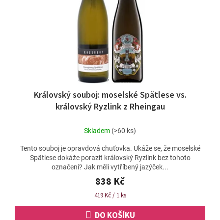
Královský souboj: moselské Spätlese vs.
královský Ryzlink z Rheingau
Skladem
(>60 ks)
Tento souboj je opravdová chuťovka. Ukáže se, že moselské
Spätlese dokáže porazit královský Ryzlink bez tohoto
označení? Jak měli vytříbený jazýček...
838 Kč
Měrná
419 Kč / 1 ks
cena:
DO KOŠÍKU