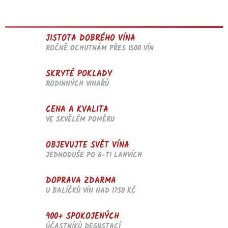
a
c
í
p
JISTOTA DOBRÉHO VÍNA
r
v
ROČNĚ OCHUTNÁM PŘES 1500 VÍN
k
y
SKRYTÉ POKLADY
v
RODINNÝCH VINAŘŮ
ý
p
i
CENA A KVALITA
s
VE SKVĚLÉM POMĚRU
u
OBJEVUJTE SVĚT VÍNA
JEDNODUŠE PO 6-TI LAHVÍCH
DOPRAVA ZDARMA
U BALÍČKŮ VÍN NAD 1750 KČ
900+ SPOKOJENÝCH
ÚČASTNÍKŮ DEGUSTACÍ