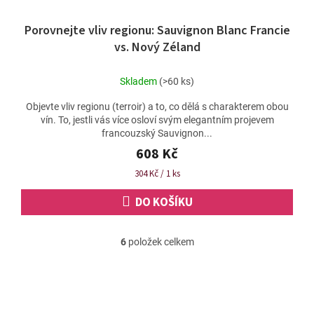
Porovnejte vliv regionu: Sauvignon Blanc Francie
vs. Nový Zéland
Skladem
(>60 ks)
Objevte vliv regionu (terroir) a to, co dělá s charakterem obou
vín. To, jestli vás více osloví svým elegantním projevem
francouzský Sauvignon...
608 Kč
Měrná
304 Kč / 1 ks
cena:
DO KOŠÍKU
6
položek celkem
O
v
l
á
d