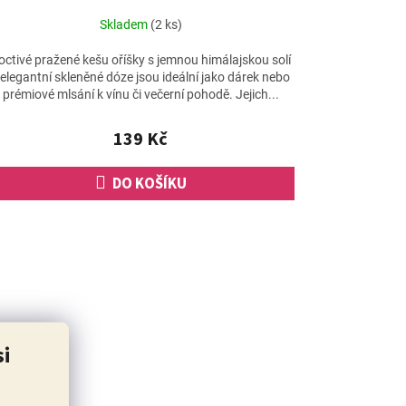
Skladem
(2 ks)
octivé pražené kešu oříšky s jemnou himálajskou solí
 elegantní skleněné dóze jsou ideální jako dárek nebo
prémiové mlsání k vínu či večerní pohodě. Jejich...
139 Kč
DO KOŠÍKU
si