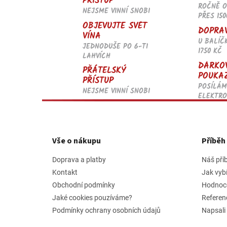
PŘÍSTUP
ROČNĚ 
NEJSME VINNÍ SNOBI
PŘES 150
OBJEVUJTE SVĚT
DOPRA
VÍNA
U BALÍČ
JEDNODUŠE PO 6-TI
1750 KČ
LAHVÍCH
DÁRKO
PŘÁTELSKÝ
POUKA
PŘÍSTUP
POSÍLÁM
NEJSME VINNÍ SNOBI
ELEKTRO
Z
á
p
Vše o nákupu
Příbě
a
t
Doprava a platby
Náš pří
í
Kontakt
Jak vyb
Obchodní podmínky
Hodnoc
Jaké cookies pouzíváme?
Referen
Podmínky ochrany osobních údajů
Napsali