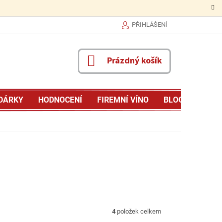
PŘIHLÁŠENÍ
NÁKUPNÍ
Prázdný košík
KOŠÍK
DÁRKY
HODNOCENÍ
FIREMNÍ VÍNO
BLOG
MŮJ P
4
položek celkem