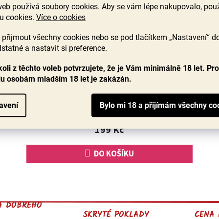
web používá soubory cookies. Aby se vám lépe nakupovalo, po
u cookies.
Více o cookies
Pistácie pražené, solené ve skořápce,
přijmout všechny cookies nebo se pod tlačítkem „Nastavení“ d
200g, Šufan
statné a nastavit si preference.
oli z těchto voleb potvrzujete, že je Vám minimálně 18 let. Pr
Skladem
(3 ks)
lu osobám mladším 18 let je zakázán.
Pražené solené pistácie – křupavá klasika, která nikdy
nezklame. Skvělé k vínu, posezení s přáteli i jen tak na
avení
mlsání, když chcete sáhnout po něčem poctivém...
199 Kč
DO KOŠÍKU
O
v
l
A DOBRÉHO
á
SKRYTÉ POKLADY
CENA 
d