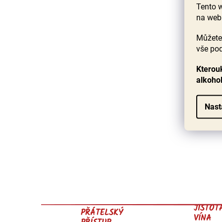
Tento 
na web
Můžete 
vše pod
Kterouk
alkoho
Nast
JISTOT
PŘÁTELSKÝ
VÍNA