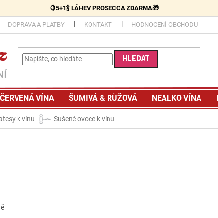
🍋5+1🍾 LÁHEV PROSECCA ZDARMA🎁
DOPRAVA A PLATBY
KONTAKT
HODNOCENÍ OBCHODU
HLEDAT
ČERVENÁ VÍNA
ŠUMIVÁ & RŮŽOVÁ
NEALKO VÍNA
atesy k vínu
Sušené ovoce k vínu
ně