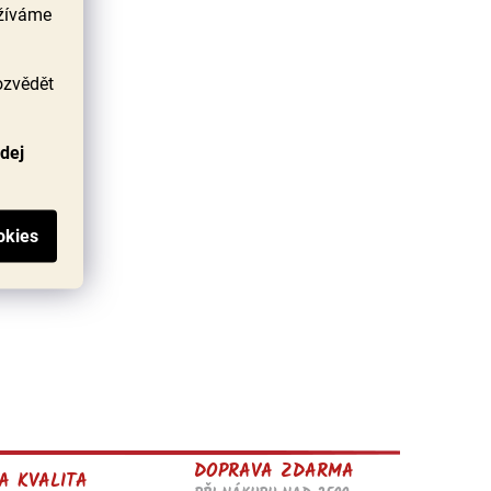
užíváme
ozvědět
odej
DOPRAVA ZDARMA
A KVALITA