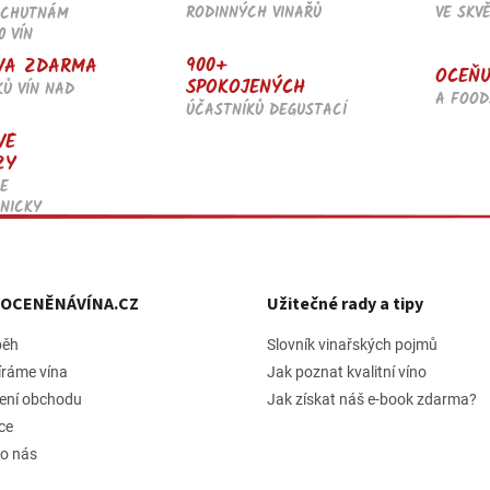
RODINNÝCH VINAŘŮ
VE SKV
OCHUTNÁM
a
0 VÍN
c
í
900+
VA ZDARMA
OCEŇU
p
SPOKOJENÝCH
KŮ VÍN NAD
r
A FOOD
ÚČASTNÍKŮ DEGUSTACÍ
v
VÉ
k
ZY
y
v
E
ý
NICKY
p
i
s
u
h OCENĚNÁVÍNA.CZ
Užitečné rady a tipy
běh
Slovník vinařských pojmů
íráme vína
Jak poznat kvalitní víno
ení obchodu
Jak získat náš e-book zdarma?
ce
 o nás