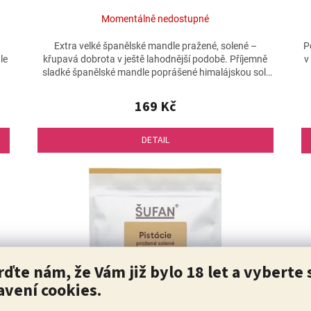
Momentálně nedostupné
Extra velké španělské mandle pražené, solené –
P
le
křupavá dobrota v ještě lahodnější podobě. Příjemně
v
sladké španělské mandle poprášené himalájskou solí
umletou...
169 Kč
DETAIL
rďte nám, že Vám již bylo 18 let a vyberte 
avení cookies.