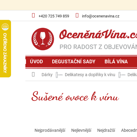
Přejít
na
obsah
+420 725 749 859
info@ocenenavina.cz
ÚVOD
DEGUSTAČNÍ SADY
BÍLÁ VÍNA
Domů
Dárky
Delikatesy a doplňky k vínu
Delik
Sušené ovoce k vínu
Ř
a
Nejprodávanější
Nejlevnější
Nejdražší
Abeced
z