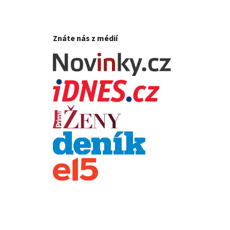
Znáte nás z médií