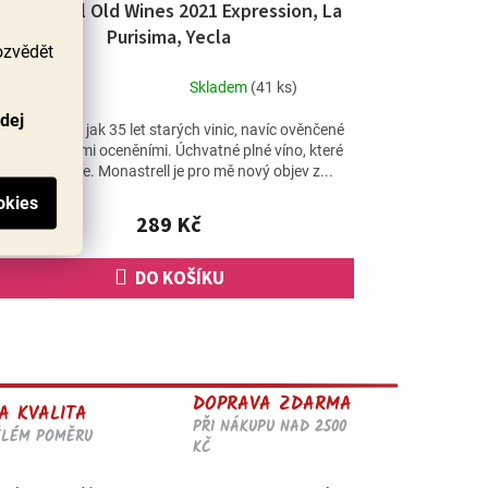
Monastrell Old Wines 2021 Expression, La
Purisima, Yecla
ozvědět
Skladem
(41 ks)
Průměrné
odej
hodnocení
Hrozny z více jak 35 let starých vinic, navíc ověnčené
produktu
mezinárodními oceněními. Úchvatné plné víno, které
je
vás nadchne. Monastrell je pro mě nový objev z...
4,7
z
289 Kč
5
hvězdiček.
DO KOŠÍKU
DOPRAVA ZDARMA
A KVALITA
PŘI NÁKUPU NAD 2500
ĚLÉM POMĚRU
KČ