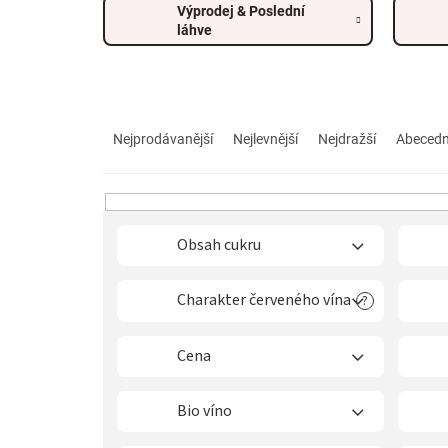
Výprodej & Poslední
láhve
Ř
a
Nejprodávanější
Nejlevnější
Nejdražší
Abeced
z
e
n
í
p
Obsah cukru
r
o
Charakter červeného vína
?
d
u
k
Cena
t
ů
Bio víno