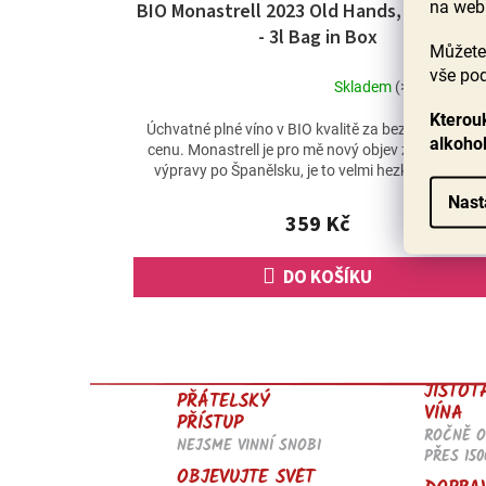
na web
BIO Monastrell 2023 Old Hands, La Purisi
- 3l Bag in Box
Můžete 
vše pod
Skladem
(>60 ks)
Průměrné
Kterouk
hodnocení
Úchvatné plné víno v BIO kvalitě za bezkonkurenčn
alkoho
produktu
cenu. Monastrell je pro mě nový objev z degustačn
je
výpravy po Španělsku, je to velmi hezká ovocně...
4,4
Nast
z
359 Kč
5
hvězdiček.
DO KOŠÍKU
JISTOT
PŘÁTELSKÝ
VÍNA
PŘÍSTUP
ROČNĚ 
NEJSME VINNÍ SNOBI
PŘES 150
OBJEVUJTE SVĚT