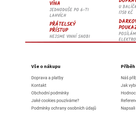
DOPRA
VÍNA
U BALÍČ
JEDNODUŠE PO 6-TI
1750 KČ
LAHVÍCH
DÁRKO
PŘÁTELSKÝ
POUKA
PŘÍSTUP
POSÍLÁM
NEJSME VINNÍ SNOBI
ELEKTRO
Z
á
p
Vše o nákupu
Příbě
a
t
Doprava a platby
Náš pří
í
Kontakt
Jak vyb
Obchodní podmínky
Hodnoc
Jaké cookies pouzíváme?
Referen
Podmínky ochrany osobních údajů
Napsali