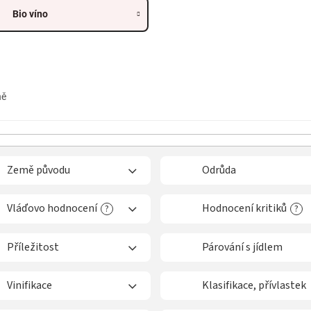
Bio víno
ně
Země původu
Odrůda
Vláďovo hodnocení
Hodnocení kritiků
?
?
Příležitost
Párování s jídlem
Vinifikace
Klasifikace, přívlastek