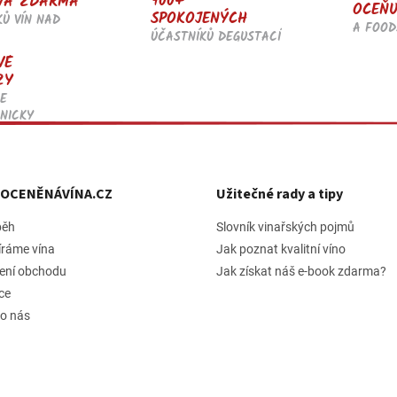
900+
VA ZDARMA
OCEŇU
p
SPOKOJENÝCH
KŮ VÍN NAD
r
A FOOD
ÚČASTNÍKŮ DEGUSTACÍ
v
VÉ
k
ZY
y
v
E
ý
NICKY
p
i
s
u
h OCENĚNÁVÍNA.CZ
Užitečné rady a tipy
běh
Slovník vinařských pojmů
íráme vína
Jak poznat kvalitní víno
ení obchodu
Jak získat náš e-book zdarma?
ce
 o nás