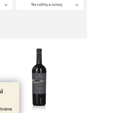
Na svátky a oslavy
si
užíváme