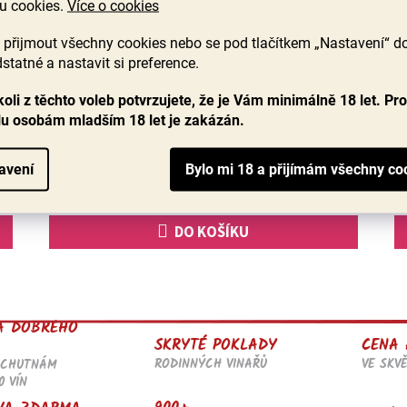
u cookies.
Více o cookies
ma
BIO Monastrell 2023 Old Hands, La Purisima
přijmout všechny cookies nebo se pod tlačítkem „Nastavení“ d
statné a nastavit si preference.
Skladem
(>60 ks)
Průměrné
oli z těchto voleb potvrzujete, že je Vám minimálně 18 let. Pr
hodnocení
í
Úchvatné plné víno v BIO kvalitě za bezkonkurenční
lu osobám mladším 18 let je zakázán.
produktu
í
cenu. Monastrell je pro mě nový objev z degustační
je
výpravy po Španělsku, je to velmi hezká ovocně...
4,5
avení
z
219 Kč
5
hvězdiček.
DO KOŠÍKU
O
v
l
A DOBRÉHO
á
SKRYTÉ POKLADY
CENA 
d
RODINNÝCH VINAŘŮ
VE SKV
OCHUTNÁM
a
0 VÍN
c
í