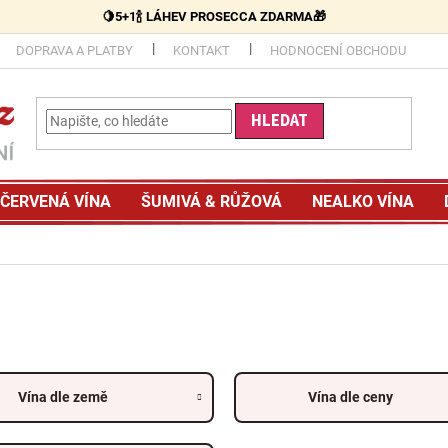
🍋5+1🍾 LÁHEV PROSECCA ZDARMA🎁
DOPRAVA A PLATBY
KONTAKT
HODNOCENÍ OBCHODU
HLEDAT
ČERVENÁ VÍNA
ŠUMIVÁ & RŮŽOVÁ
NEALKO VÍNA
Vína dle země
Vína dle ceny