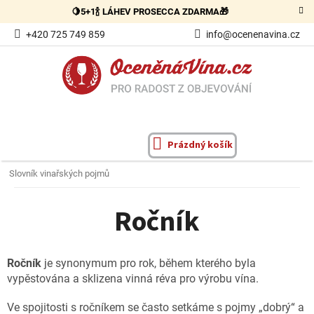
Přejít
🍋5+1🍾 LÁHEV PROSECCA ZDARMA🎁
na
obsah
+420 725 749 859
info@ocenenavina.cz
Prázdný košík
NÁKUPNÍ
KOŠÍK
Slovník vinařských pojmů
Ročník
Ročník
je synonymum pro rok, během kterého byla
vypěstována a sklizena vinná réva pro výrobu vína.
Ve spojitosti s ročníkem se často setkáme s pojmy „dobrý“ a