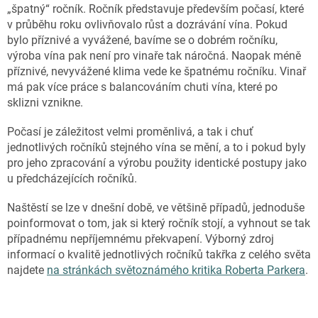
„špatný“ ročník. Ročník představuje především počasí, které
v průběhu roku ovlivňovalo růst a dozrávání vína. Pokud
bylo příznivé a vyvážené, bavíme se o dobrém ročníku,
výroba vína pak není pro vinaře tak náročná. Naopak méně
příznivé, nevyvážené klima vede ke špatnému ročníku. Vinař
má pak více práce s balancováním chuti vína, které po
sklizni vznikne.
Počasí je záležitost velmi proměnlivá, a tak i chuť
jednotlivých ročníků stejného vína se mění, a to i pokud byly
pro jeho zpracování a výrobu použity identické postupy jako
u předcházejících ročníků.
Naštěstí se lze v dnešní době, ve většině případů, jednoduše
poinformovat o tom, jak si který ročník stojí, a vyhnout se tak
případnému nepříjemnému překvapení. Výborný zdroj
informací o kvalitě jednotlivých ročníků takřka z celého světa
najdete
na stránkách světoznámého kritika Roberta Parkera
.