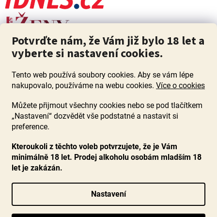
Potvrďte nám, že Vám již bylo 18 let a
vyberte si nastavení cookies.
Tento web používá soubory cookies. Aby se vám lépe
nakupovalo, používáme na webu cookies.
Více o cookies
Můžete přijmout všechny cookies nebo se pod tlačítkem
„Nastavení“ dozvědět vše podstatné a nastavit si
ZÁKAZ PRODEJE ALKOHOLU OSOBÁM MLADŠÍM 18 LET. Pijte s
mírou i když pijete s Mírou.
preference.
Kteroukoli z těchto voleb potvrzujete, že je Vám
minimálně 18 let. Prodej alkoholu osobám mladším 18
let je zakázán.
Vytvořil Shoptet
Nastavení
Copyright 2026
www.ocenenavina.cz
. Všechna práva vyhrazena.