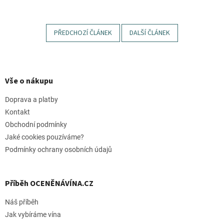
PŘEDCHOZÍ ČLÁNEK
DALŠÍ ČLÁNEK
Z
á
p
Vše o nákupu
a
t
Doprava a platby
í
Kontakt
Obchodní podmínky
Jaké cookies pouzíváme?
Podmínky ochrany osobních údajů
Příběh OCENĚNÁVÍNA.CZ
Náš příběh
Jak vybíráme vína