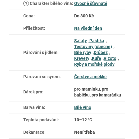
?
Charakter bílého vína
:
Ovocně šťavnaté
Cena
:
Do 300 Kč
Příležitost
:
Na všední den
Saláty
,
Paštika
,
Těstoviny (obecné)
,
Párování s jídlem
:
Bílé ryby
,
Drůbež
,
Krevety
,
Kuře
,
Rizoto
,
Ryby a mořské plody
Párování se sýrem
:
Čerstvé a měkké
pro maminku, pro
Dárek pro
:
babičku, pro kamarádku
Barva vína
:
Bílé víno
Teplota podávání
:
10–12 °C
Dekantace
:
Není třeba