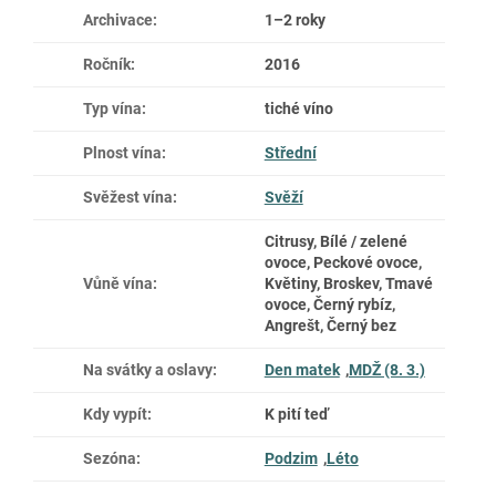
Archivace
:
1–2 roky
Ročník
:
2016
Typ vína
:
tiché víno
Plnost vína
:
Střední
Svěžest vína
:
Svěží
Citrusy, Bílé / zelené
ovoce, Peckové ovoce,
Vůně vína
:
Květiny, Broskev, Tmavé
ovoce, Černý rybíz,
Angrešt, Černý bez
Na svátky a oslavy
:
Den matek
,
MDŽ (8. 3.)
Kdy vypít
:
K pití teď
Sezóna
:
Podzim
,
Léto