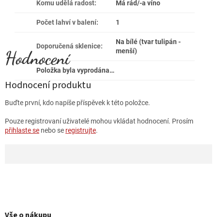
Komu udělá radost
:
Má rád/-a víno
Počet lahví v balení
:
1
Na bílé (tvar tulipán -
Doporučená sklenice
:
menší)
Položka byla vyprodána…
Hodnocení produktu
Buďte první, kdo napíše příspěvek k této položce.
Pouze registrovaní uživatelé mohou vkládat hodnocení. Prosím
přihlaste se
nebo se
registrujte
.
Z
á
p
Vše o nákupu