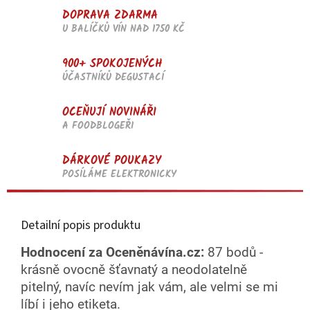
DOPRAVA ZDARMA
U BALÍČKŮ VÍN NAD 1750 KČ
900+ SPOKOJENÝCH
ÚČASTNÍKŮ DEGUSTACÍ
OCEŇUJÍ NOVINÁŘI
A FOODBLOGEŘI
DÁRKOVÉ POUKAZY
POSÍLÁME ELEKTRONICKY
Detailní popis produktu
Hodnocení za Oceněnávína.cz:
87 bodů -
krásně ovocně šťavnatý a neodolatelně
pitelný, navíc nevím jak vám, ale velmi se mi
líbí i jeho etiketa.