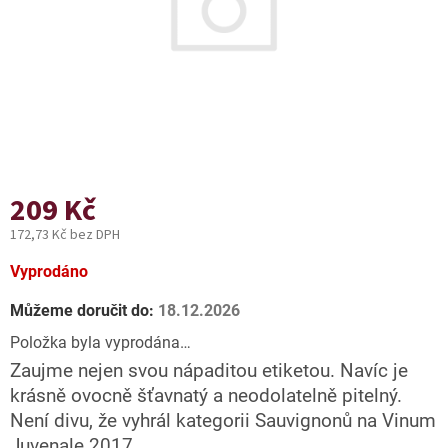
209 Kč
172,73 Kč bez DPH
Měrná
Vyprodáno
cena:
Můžeme doručit do:
18.12.2026
Položka byla vyprodána…
Zaujme nejen svou nápaditou etiketou. Navíc je
krásně ovocně šťavnatý a neodolatelně pitelný.
Není divu, že vyhrál kategorii Sauvignonů na Vinum
Juvenale 2017.