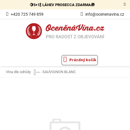
Přejít
🍋5+1🍾 LÁHEV PROSECCA ZDARMA🎁
na
obsah
+420 725 749 859
info@ocenenavina.cz
Prázdný košík
NÁKUPNÍ
KOŠÍK
Vína dle odrůdy
SAUVIGNON BLANC