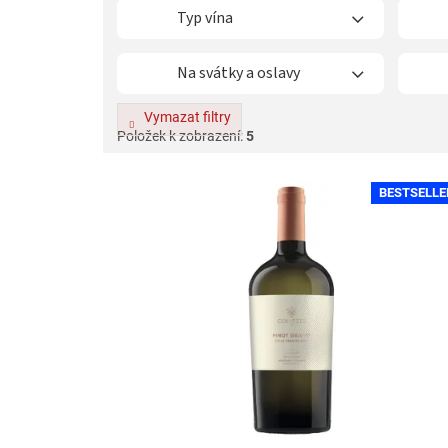
Typ vína
Na svátky a oslavy
Vymazat filtry
Položek k zobrazení:
5
V
BESTSELLE
ý
p
i
s
p
r
o
d
u
k
t
ů