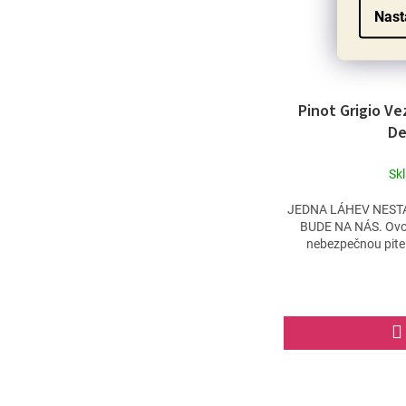
Nast
Pinot Grigio V
De
Sk
JEDNA LÁHEV NESTAČ
BUDE NA NÁS. Ovoc
nebezpečnou piteln