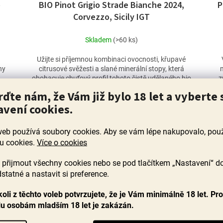
o
BIO Pinot Grigio Strade Bianche 2024,
P
Corvezzo, Sicily IGT
Skladem
(>60 ks)
Užijte si příjemnou kombinaci ovocnosti, křupavé
ny
citrusové svěžesti a slané minerální stopy, která
obohacuje chuťový profil tohoto čistě udělaného bio
z
vína...
rďte nám, že Vám již bylo 18 let a vyberte 
219 Kč
avení cookies.
DO KOŠÍKU
web používá soubory cookies. Aby se vám lépe nakupovalo, po
u cookies.
Více o cookies
5 + 1
přijmout všechny cookies nebo se pod tlačítkem „Nastavení“ d
statné a nastavit si preference.
oli z těchto voleb potvrzujete, že je Vám minimálně 18 let. Pr
lu osobám mladším 18 let je zakázán.