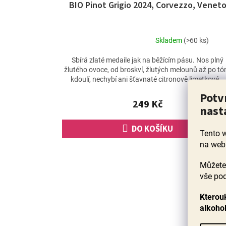
BIO Pinot Grigio 2024, Corvezzo, Venet
Skladem
(>60 ks)
Průměrné
hodnocení
Sbírá zlaté medaile jak na běžícím pásu. Nos plný
produktu
žlutého ovoce, od broskví, žlutých melounů až po tó
je
kdoulí, nechybí ani šťavnaté citronově limetkové...
4,9
Potv
z
249 Kč
5
nast
hvězdiček.
DO KOŠÍKU
Tento 
na web
Můžete 
vše pod
Kterouk
alkoho