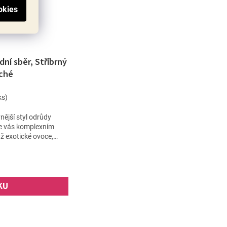
ní sběr, Stříbrný
ché
ks)
vnější styl odrůdy
e vás komplexním
ž exotické ovoce,
ost...
KU