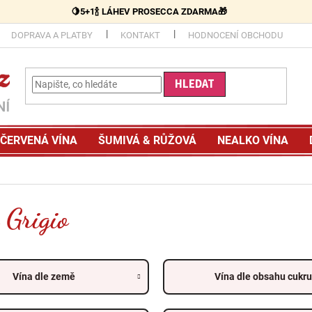
🍋5+1🍾 LÁHEV PROSECCA ZDARMA🎁
DOPRAVA A PLATBY
KONTAKT
HODNOCENÍ OBCHODU
HLEDAT
ČERVENÁ VÍNA
ŠUMIVÁ & RŮŽOVÁ
NEALKO VÍNA
 Grigio
Vína dle země
Vína dle obsahu cukru