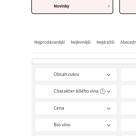
Novinky
Ř
a
Nejprodávanější
Nejlevnější
Nejdražší
Abeced
z
e
n
í
p
Obsah cukru
r
o
Charakter bílého vína
?
d
u
k
Cena
t
ů
Bio víno