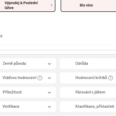
Výprodej & Poslední
Bio víno
láhve
ně
Země původu
Odrůda
Vláďovo hodnocení
Hodnocení kritiků
?
?
Příležitost
Párování s jídlem
Vinifikace
Klasifikace, přívlastek