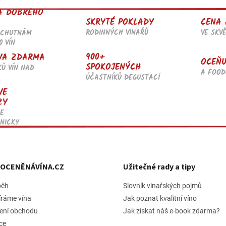
l
A DOBRÉHO
á
SKRYTÉ POKLADY
CENA 
d
RODINNÝCH VINAŘŮ
VE SKV
OCHUTNÁM
a
0 VÍN
c
í
900+
VA ZDARMA
OCEŇU
p
SPOKOJENÝCH
KŮ VÍN NAD
r
A FOOD
ÚČASTNÍKŮ DEGUSTACÍ
v
VÉ
k
ZY
y
v
E
ý
NICKY
p
i
s
u
h OCENĚNÁVÍNA.CZ
Užitečné rady a tipy
běh
Slovník vinařských pojmů
íráme vína
Jak poznat kvalitní víno
ení obchodu
Jak získat náš e-book zdarma?
ce