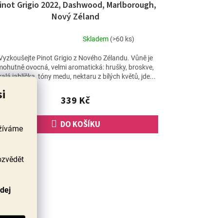
inot Grigio 2022, Dashwood, Marlborough,
Nový Zéland
Skladem
(>60 ks)
Průměrné
hodnocení
Vyzkoušejte Pinot Grigio z Nového Zélandu. Vůně je
produktu
mohutně ovocná, velmi aromatická: hrušky, broskve,
je
ralá jablíčka, tóny medu, nektaru z bílých květů, jde...
5,0
si
z
339 Kč
5
hvězdiček.
DO KOŠÍKU
užíváme
ozvědět
odej