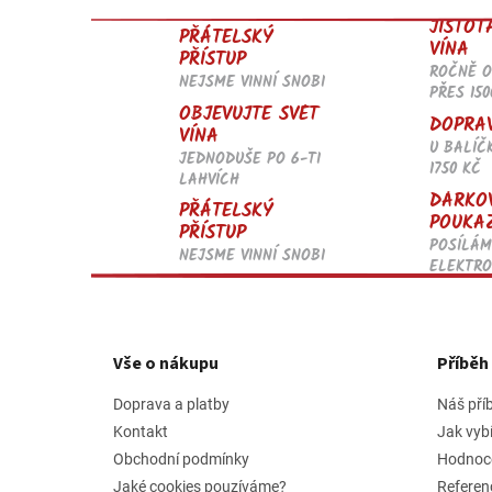
JISTOT
PŘÁTELSKÝ
VÍNA
PŘÍSTUP
ROČNĚ 
NEJSME VINNÍ SNOBI
PŘES 150
OBJEVUJTE SVĚT
DOPRA
VÍNA
U BALÍČ
JEDNODUŠE PO 6-TI
1750 KČ
LAHVÍCH
DÁRKO
PŘÁTELSKÝ
POUKA
PŘÍSTUP
POSÍLÁM
NEJSME VINNÍ SNOBI
ELEKTRO
Z
á
p
Vše o nákupu
Příbě
a
t
Doprava a platby
Náš pří
í
Kontakt
Jak vyb
Obchodní podmínky
Hodnoc
Jaké cookies pouzíváme?
Referen