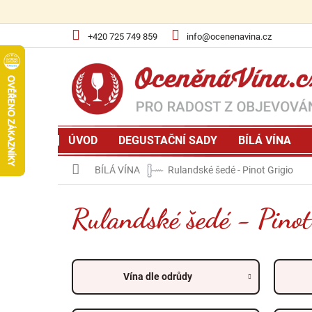
Přejít
na
obsah
+420 725 749 859
info@ocenenavina.cz
ÚVOD
DEGUSTAČNÍ SADY
BÍLÁ VÍNA
Domů
BÍLÁ VÍNA
Rulandské šedé - Pinot Grigio
Rulandské šedé - Pinot
Vína dle odrůdy