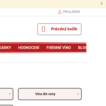
PŘIHLÁŠENÍ
NÁKUPNÍ
Prázdný košík
KOŠÍK
DÁRKY
HODNOCENÍ
FIREMNÍ VÍNO
BLOG
MŮJ P
Vína dle ceny