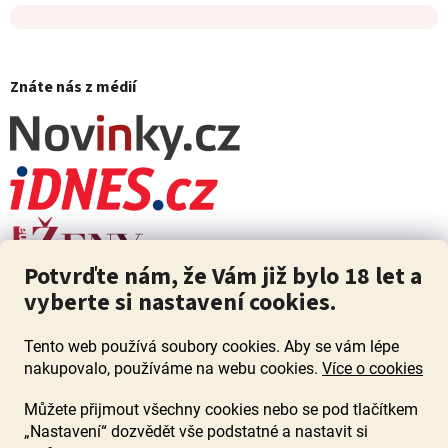
Znáte nás z médií
Potvrďte nám, že Vám již bylo 18 let a
vyberte si nastavení cookies.
Tento web používá soubory cookies. Aby se vám lépe
nakupovalo, používáme na webu cookies.
Více o cookies
Můžete přijmout všechny cookies nebo se pod tlačítkem
„Nastavení“ dozvědět vše podstatné a nastavit si
ZÁKAZ PRODEJE ALKOHOLU OSOBÁM MLADŠÍM 18 LET. Pijte s