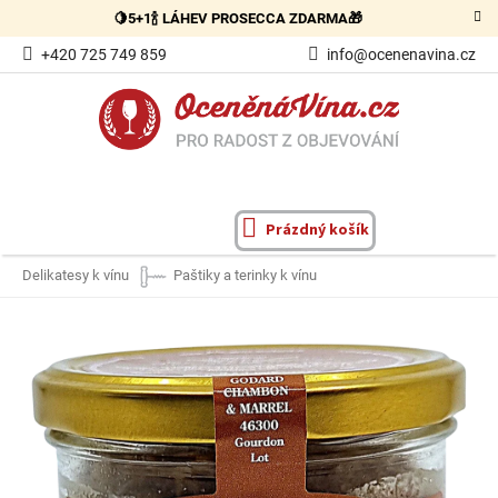
Přejít
🍋5+1🍾 LÁHEV PROSECCA ZDARMA🎁
na
obsah
+420 725 749 859
info@ocenenavina.cz
Prázdný košík
NÁKUPNÍ
KOŠÍK
Delikatesy k vínu
Paštiky a terinky k vínu