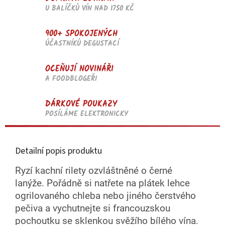
U BALÍČKŮ VÍN NAD 1750 KČ
900+ SPOKOJENÝCH
ÚČASTNÍKŮ DEGUSTACÍ
OCEŇUJÍ NOVINÁŘI
A FOODBLOGEŘI
DÁRKOVÉ POUKAZY
POSÍLÁME ELEKTRONICKY
Detailní popis produktu
Ryzí kachní rilety ozvláštněné o černé
lanýže. Pořádně si natřete na plátek lehce
ogrilovaného chleba nebo jiného čerstvého
pečiva a vychutnejte si francouzskou
pochoutku se sklenkou svěžího bílého vína.