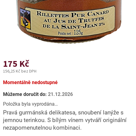
175 Kč
156,25 Kč bez DPH
Měrná
Momentálně nedostupné
cena:
Můžeme doručit do:
21.12.2026
Položka byla vyprodána…
Pravá gurmánská delikatesa, snoubení lanýže s
jemnou terinkou. S bílým vínem vytváří originální
nezapomenutelnou kombinaci.