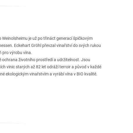
 Weinolsheimu je už po třináct generací špičkovým
hessen. Eckehart Gröhl převzal vinařství do svých rukou
ň pro výrobu vína.
ně ochrana životního prostředí a udržitelnost. Jsou
h vinic starých až 82 let odráží terroir a původ v každé
iné ekologickým vinařstvím a vyrábí vína v BIO kvalitě.