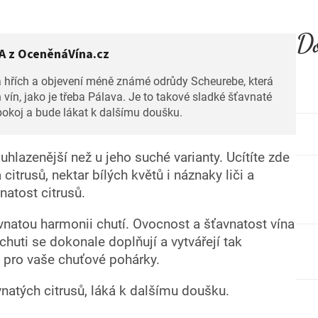
Do
 z OceněnáVína.cz
a hřích a objevení méně známé odrůdy Scheurebe, která
vín, jako je třeba Pálava. Je to takové sladké šťavnaté
pokoj a bude lákat k dalšímu doušku.
hlazenější než u jeho suché varianty. Ucítíte zde
 citrusů, nektar bílých květů i náznaky liči a
atost citrusů.
vnatou harmonii chutí. Ovocnost a šťavnatost vína
huti se dokonale doplňují a vytvářejí tak
 pro vaše chuťové pohárky.
natých citrusů, láká k dalšímu doušku.