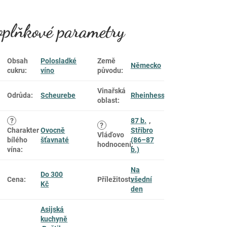
plňkové parametry
Obsah
Polosladké
Země
Německo
cukru
:
víno
původu
:
Vinařská
Odrůda
:
Scheurebe
Rheinhessen
oblast
:
?
87 b.
,
?
Charakter
Ovocně
Stříbro
Vláďovo
bílého
šťavnaté
(86–87
hodnocení
:
vína
:
b.)
Na
Do 300
Cena
:
Příležitost
:
všední
Kč
den
Asijská
kuchyně