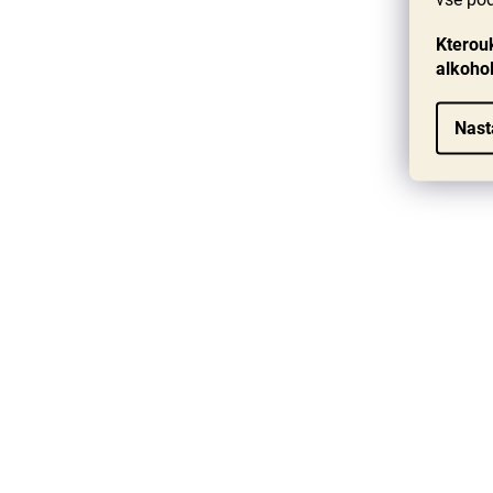
Kterouk
alkoho
Nast