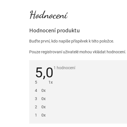
Hodnocení produktu
Buďte první, kdo napíše příspěvek k této položce.
Pouze registrovaní uživatelé mohou vkládat hodnocení
5,0
Průměrné
1 hodnocení
hodnocení
produktu
je
5
1x
5,0
z
4
0x
5
hvězdiček.
3
0x
2
0x
1
0x