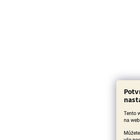
Potv
nast
Tento 
na web
Můžete 
vše pod