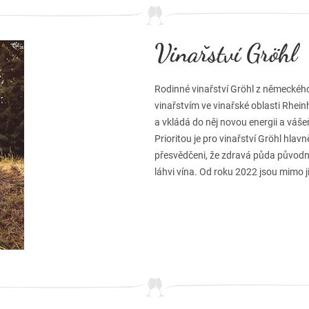
Vinařství Gröhl
Rodinné vinařství Gröhl z německého
vinařstvím ve vinařské oblasti Rhein
a vkládá do něj novou energii a váše
Prioritou je pro vinařství Gröhl hlav
přesvědčeni, že zdravá půda původníc
láhvi vína. Od roku 2022 jsou mimo j