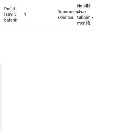
Na bílé
Počet
Doporučená
(tvar
lahví v
1
sklenice
:
tulipán -
balení
:
menší)