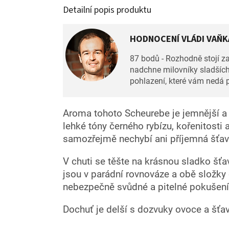
Detailní popis produktu
HODNOCENÍ VLÁDI VAŇKA
87 bodů - Rozhodně stojí z
nadchne milovníky sladších 
pohlazení, které vám nedá 
Aroma tohoto Scheurebe je jemnější a u
lehké tóny černého rybízu, kořenitosti a
samozřejmě nechybí ani příjemná šťavn
V chuti se těšte na krásnou sladko šťa
jsou v parádní rovnováze a obě složky c
nebezpečně svůdné a pitelné pokušení
Dochuť je delší s dozvuky ovoce a šťav