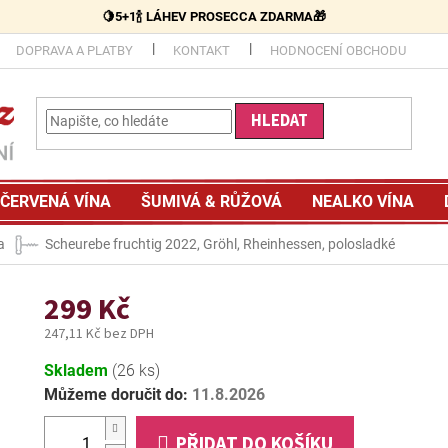
🍋5+1🍾 LÁHEV PROSECCA ZDARMA🎁
DOPRAVA A PLATBY
KONTAKT
HODNOCENÍ OBCHODU
HLEDAT
ČERVENÁ VÍNA
ŠUMIVÁ & RŮŽOVÁ
NEALKO VÍNA
a
Scheurebe fruchtig 2022, Gröhl, Rheinhessen, polosladké
299 Kč
247,11 Kč bez DPH
Měrná
Skladem
(26 ks)
cena:
Můžeme doručit do:
11.8.2026
PŘIDAT DO KOŠÍKU