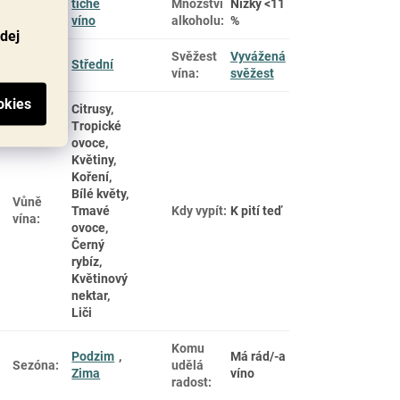
tiché
Množství
Nízký <11
Typ vína
:
víno
alkoholu
:
%
odej
Plnost
Svěžest
Vyvážená
Střední
vína
:
vína
:
svěžest
Citrusy,
Tropické
ovoce,
Květiny,
Koření,
Bílé květy,
Vůně
Tmavé
Kdy vypít
:
K pití teď
vína
:
ovoce,
Černý
rybíz,
Květinový
nektar,
Liči
Komu
Podzim
,
Má rád/-a
Sezóna
:
udělá
Zima
víno
radost
: