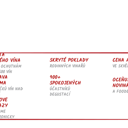
TA
SKRYTÉ POKLADY
CENA 
ÉHO VÍNA
RODINNÝCH VINAŘŮ
VE SKV
 OCHUTNÁM
500 VÍN
AVA
900+
OCEŇU
MA
SPOKOJENÝCH
NOVIN
ČKŮ VÍN NAD
ÚČASTNÍKŮ
A FOOD
Č
DEGUSTACÍ
OVÉ
AZY
ÁME
RONICKY