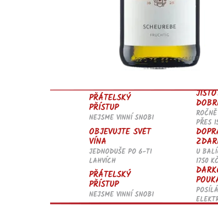
JISTO
PŘÁTELSKÝ
DOBR
PŘÍSTUP
ROČNĚ
NEJSME VINNÍ SNOBI
PŘES 1
OBJEVUJTE SVĚT
DOPR
VÍNA
ZDAR
JEDNODUŠE PO 6-TI
U BALÍ
LAHVÍCH
1750 K
DÁRK
PŘÁTELSKÝ
POUK
PŘÍSTUP
POSÍL
NEJSME VINNÍ SNOBI
ELEKT