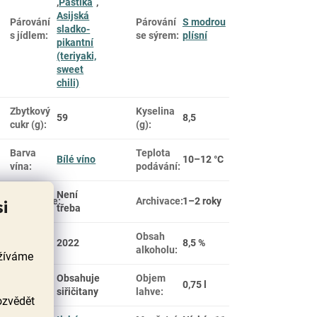
,
Paštika
,
Asijská
Párování
Párování
S modrou
sladko-
s jídlem
:
se sýrem
:
plísní
pikantní
(teriyaki,
sweet
chili)
Zbytkový
Kyselina
59
8,5
cukr (g)
:
(g)
:
Barva
Teplota
Bílé víno
10–12 °C
vína
:
podávání
:
Není
si
Dekantace
:
Archivace
:
1–2 roky
třeba
Obsah
Ročník
:
2022
8,5 %
alkoholu
:
užíváme
Obsahuje
Objem
Alergeny
:
0,75 l
siřičitany
lahve
:
ozvědět