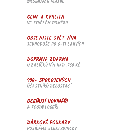
RODINNÝCH VINAŘŮ
y
v
ý
CENA A KVALITA
p
VE SKVĚLÉM POMĚRU
i
s
u
OBJEVUJTE SVĚT VÍNA
JEDNODUŠE PO 6-TI LAHVÍCH
DOPRAVA ZDARMA
U BALÍČKŮ VÍN NAD 1750 KČ
900+ SPOKOJENÝCH
ÚČASTNÍKŮ DEGUSTACÍ
OCEŇUJÍ NOVINÁŘI
A FOODBLOGEŘI
DÁRKOVÉ POUKAZY
POSÍLÁME ELEKTRONICKY