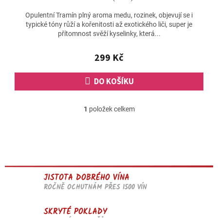
Opulentní Tramín plný aroma medu, rozinek, objevují se i
typické tóny růží a kořenitosti až exotického liči, super je
přítomnost svěží kyselinky, která...
299 Kč
DO KOŠÍKU
1
položek celkem
O
v
l
á
d
a
c
JISTOTA DOBRÉHO VÍNA
í
p
ROČNĚ OCHUTNÁM PŘES 1500 VÍN
r
v
SKRYTÉ POKLADY
k