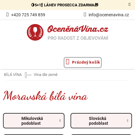
Přejít
🍋5+1🍾 LÁHEV PROSECCA ZDARMA🎁
na
obsah
+420 725 749 859
info@ocenenavina.cz
Prázdný košík
NÁKUPNÍ
KOŠÍK
BÍLÁ VÍNA
Vína dle země
Moravská bílá vína
Mikulovská
Slovácká
podoblast
podoblast