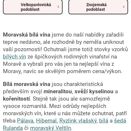
Velkopavlovická
Znojemská
podoblast
podoblast
Moravská bílá vína
jsme do naší nabídky zařadili
teprve nedávno, ale rozhodně by neměla uniknout
vaší pozornosti! Ochutnali jsme totiž stovky vzorků
bílých vín
ze špičkových rodinných vinařství na
Moravě a vybrali pro vás jen ta nejlepší vína z
Moravy, navíc se skvělým poměrem cena/výkon.
Bílá moravská vína
jsou charakteristická
především svojí
mineralitou
,
svěží kyselinou
a
kořenitostí
. Stejně tak jsou ale samozřejmě
vysoce rozmanitá. Mezi odrůdy nejlepších
moravských vín, které u nás můžete ochutnat, patří
třeba
Pálava
,
Hibernal
,
Ryzlink vlašský
,
bílá
a
šedá
Rulanda
či
moravský Veltlín
.