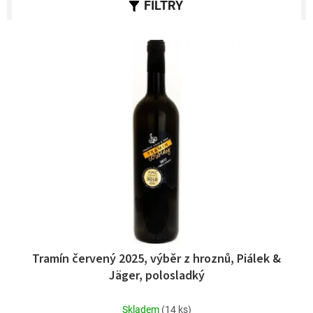
í
p
r
V
o
ý
d
p
u
i
k
s
t
p
ů
r
o
d
u
k
t
ů
Tramín červený 2025, výběr z hroznů, Piálek &
Jäger, polosladký
Skladem
(14 ks)