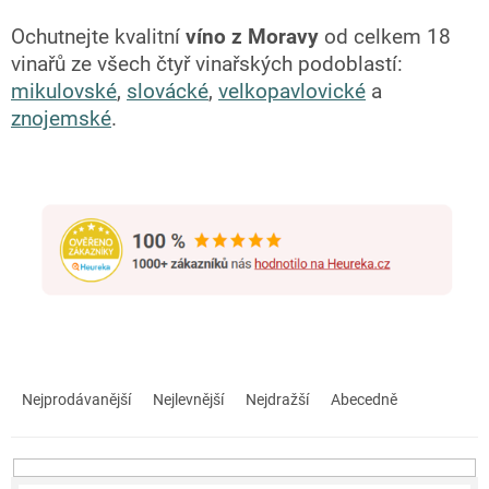
Ochutnejte kvalitní
víno z Moravy
od celkem 18
vinařů ze všech čtyř vinařských podoblastí:
mikulovské
,
slovácké
,
velkopavlovické
a
znojemské
.
Ř
a
Nejprodávanější
Nejlevnější
Nejdražší
Abecedně
z
e
n