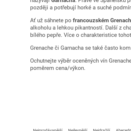
nazývají
Garnacha
. Právě ve Španělsku p
později a potřebují horké a suché podmínk
Ať už sáhnete po
francouzském Grenac
alkoholu a lehkou pikantností. Další z c
bílého pepře. Více o charakteristice toh
Grenache či Garnacha se také často komb
Ochutnejte výběr oceněných vín Grenache/
poměrem cena/výkon.
Ř
a
Nejprodávanější
Nejlevnější
Nejdražší
Abeced