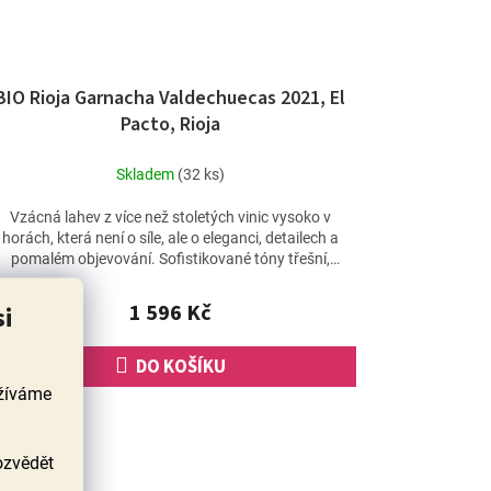
BIO Rioja Garnacha Valdechuecas 2021, El
Pacto, Rioja
Skladem
(32 ks)
Vzácná lahev z více než stoletých vinic vysoko v
horách, která není o síle, ale o eleganci, detailech a
pomalém objevování. Sofistikované tóny třešní,
jahod,...
1 596 Kč
si
DO KOŠÍKU
užíváme
ozvědět