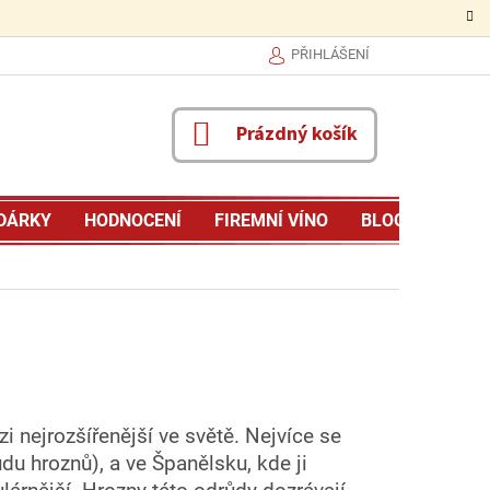
PŘIHLÁŠENÍ
NÁKUPNÍ
Prázdný košík
KOŠÍK
DÁRKY
HODNOCENÍ
FIREMNÍ VÍNO
BLOG
MŮJ P
ezi nejrozšířenější ve světě. Nejvíce se
u hroznů), a ve Španělsku, kde ji