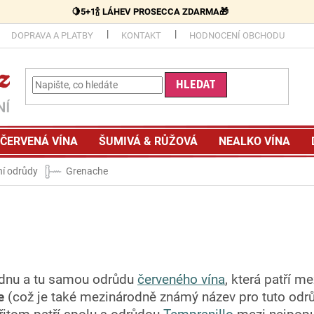
🍋5+1🍾 LÁHEV PROSECCA ZDARMA🎁
DOPRAVA A PLATBY
KONTAKT
HODNOCENÍ OBCHODU
HLEDAT
ČERVENÁ VÍNA
ŠUMIVÁ & RŮŽOVÁ
NEALKO VÍNA
ní odrůdy
Grenache
ednu a tu samou odrůdu
červeného vína
, která patří m
e
(což je také mezinárodně známý název pro tuto odrůd