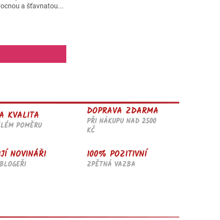
vocnou a šťavnatou...
DOPRAVA ZDARMA
A KVALITA
PŘI NÁKUPU NAD 2500
ĚLÉM POMĚRU
KČ
JÍ NOVINÁŘI
100% POZITIVNÍ
BLOGEŘI
ZPĚTNÁ VAZBA