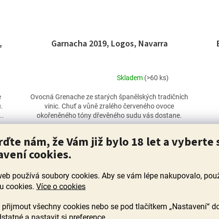
,
Garnacha 2019, Logos, Navarra
Skladem
(>60 ks)
Průměrné
hodnocení
e
Ovocná Grenache ze starých španělských tradičních
produktu
.
vinic. Chuť a vůně zralého červeného ovoce
je
..
okořeněného tóny dřevěného sudu vás dostane.
5,0
z
269 Kč
rďte nám, že Vám již bylo 18 let a vyberte 
5
hvězdiček.
avení cookies.
DO KOŠÍKU
web používá soubory cookies. Aby se vám lépe nakupovalo, po
u cookies.
Více o cookies
ve
Poslední láhve
ů
90+ bodů
přijmout všechny cookies nebo se pod tlačítkem „Nastavení“ d
statné a nastavit si preference.