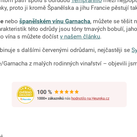
řitom patří spolu s odrůdou
Tempranillo
mezi nejpopu
y, proto ji kromě Španělska a jihu Francie pěstují tak
he
nebo
španělském vínu Garnacha
, můžete se těšit
harakteristik této odrůdy jsou tóny tmavých bobulí, j
oto vína s můžete dočíst
v našem článku
.
inuje s dalšími červenými odrůdami, nejčastěji se
S
Garnacha z malých rodinných vinařství – objevili jsm
ně