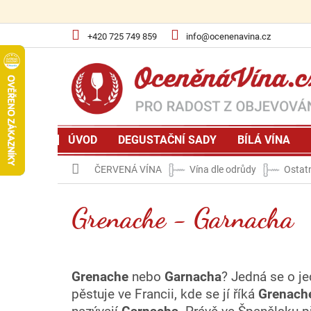
Přejít
na
obsah
+420 725 749 859
info@ocenenavina.cz
ÚVOD
DEGUSTAČNÍ SADY
BÍLÁ VÍNA
Domů
ČERVENÁ VÍNA
Vína dle odrůdy
Ostat
Grenache - Garnacha
Grenache
nebo
Garnacha
? Jedná se o j
pěstuje ve Francii, kde se jí říká
Grenach