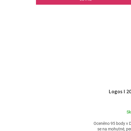
Logos I 2
S
Oceněno 95 body v D
se na mohutné, per