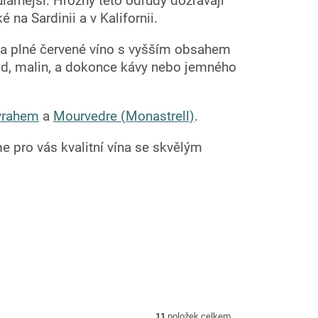
lárnější. Hrozny této odrůdy dozrávají
é na Sardinii a v Kalifornii.
 na plné červené víno s vyšším obsahem
ahod, malin, a dokonce kávy nebo jemného
yrahem
a
Mourvedre (Monastrell)
.
e pro vás kvalitní vína se skvělým
11
položek celkem