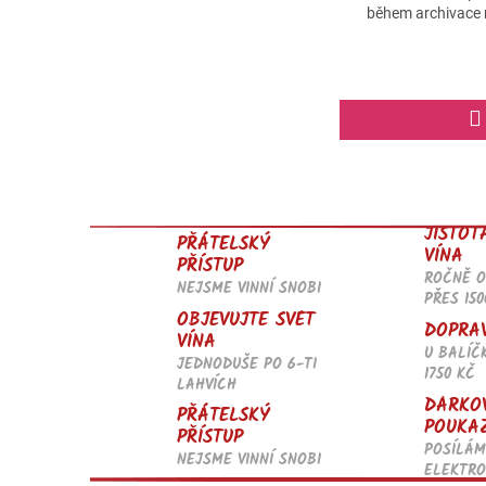
během archivace n
k
JISTOT
PŘÁTELSKÝ
VÍNA
PŘÍSTUP
ROČNĚ 
NEJSME VINNÍ SNOBI
PŘES 150
OBJEVUJTE SVĚT
DOPRA
VÍNA
U BALÍČ
JEDNODUŠE PO 6-TI
1750 KČ
LAHVÍCH
DÁRKO
PŘÁTELSKÝ
POUKA
PŘÍSTUP
POSÍLÁM
NEJSME VINNÍ SNOBI
ELEKTRO