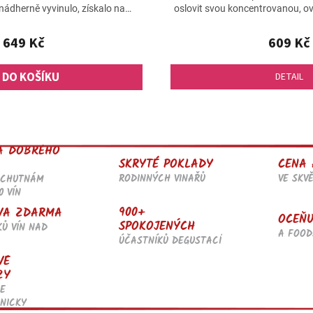
je
ádherně vyvinulo, získalo na
oslovit svou koncentrovanou, o
5,0
omplexitě a...
z
649 Kč
609 Kč
5
hvězdiček.
DO KOŠÍKU
DETAIL
O
v
l
A DOBRÉHO
á
SKRYTÉ POKLADY
CENA 
d
RODINNÝCH VINAŘŮ
VE SKV
OCHUTNÁM
a
0 VÍN
c
í
900+
VA ZDARMA
OCEŇU
p
SPOKOJENÝCH
KŮ VÍN NAD
r
A FOOD
ÚČASTNÍKŮ DEGUSTACÍ
v
VÉ
k
ZY
y
v
E
ý
NICKY