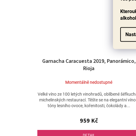
Kterouk
alkoho
Nast
Garnacha Caracuesta 2019, Panorámico,
Rioja
Momentálně nedostupné
Velké víno ze 100 letých vinohradů, oblíbené šéfkuch
michelinských restaurací. Těšte se na elegantní víno
tóny lesního ovoce, kořenitosti, čokolády a...
959 Kč
DETAIL