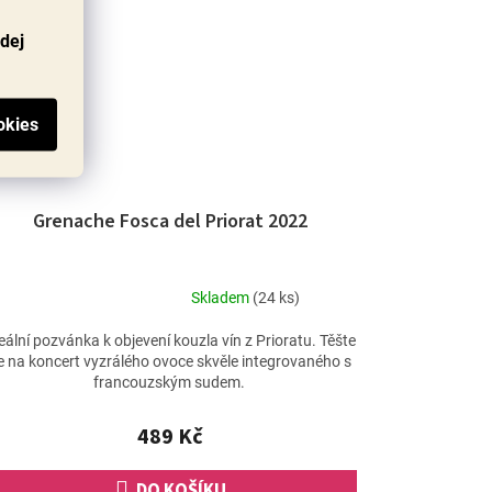
odej
Grenache Fosca del Priorat 2022
Skladem
(24 ks)
Průměrné
hodnocení
eální pozvánka k objevení kouzla vín z Prioratu. Těšte
produktu
e na koncert vyzrálého ovoce skvěle integrovaného s
je
francouzským sudem.
4,7
z
489 Kč
5
hvězdiček.
DO KOŠÍKU