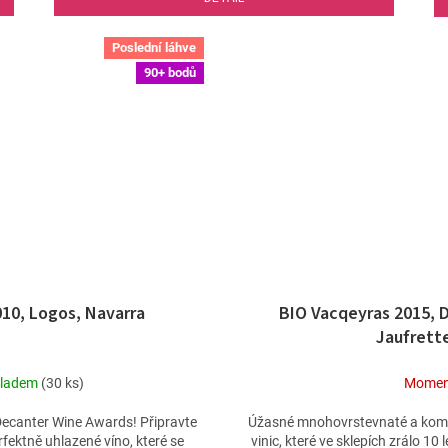
Poslední láhve
90+ bodů
010, Logos, Navarra
BIO Vacqeyras 2015, 
Jaufrett
kladem
(30 ks)
Momen
Průměrné
hodnocení
ecanter Wine Awards! Připravte
Úžasné mnohovrstevnaté a kompl
produktu
fektně uhlazené víno, které se
vinic, které ve sklepích zrálo 10