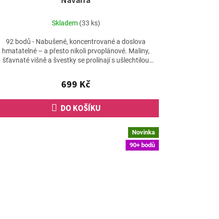
Navarra
Skladem
(33 ks)
92 bodů - Nabušené, koncentrované a doslova
hmatatelné – a přesto nikoli prvoplánové. Maliny,
šťavnaté višně a švestky se prolínají s ušlechtilou
kořenitostí...
699 Kč
DO KOŠÍKU
Novinka
90+ bodů