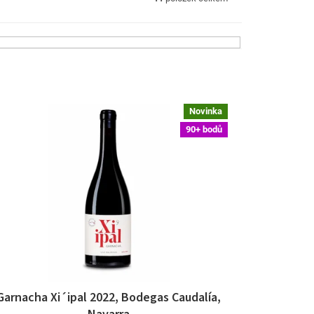
Novinka
90+ bodů
Garnacha Xi´ipal 2022, Bodegas Caudalía,