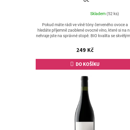
´Oc
Skladem
(52 ks)
Průměrné
hodnocení
Pokud máte rádi ve víně tóny červeného ovoce a
produktu
hledáte příjemně zaoblené ovocné víno, které si na n
je
nehraje jste na správné stopě. BIO kvalita se skvělým
5,0
z
249 Kč
5
hvězdiček.
DO KOŠÍKU