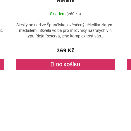
Navarra
Skladem
(>60 ks)
Skrytý poklad ze Španělska, ověnčený několika zlatými
ic
medailemi. Skvělá volba pro milovníky nazrálých vín
...
typu Rioja Reserva, jeho komplexnost vás...
269 Kč
DO KOŠÍKU