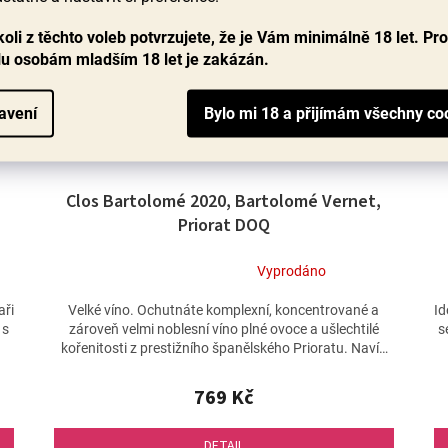
oli z těchto voleb potvrzujete, že je Vám minimálně 18 let. Pr
lu osobám mladším 18 let je zakázán.
avení
Clos Bartolomé 2020, Bartolomé Vernet,
Priorat DOQ
Vyprodáno
Průměrné
hodnocení
aři
Velké víno. Ochutnáte komplexní, koncentrované a
Id
produktu
 s
zároveň velmi noblesní víno plné ovoce a ušlechtilé
s
je
kořenitosti z prestižního španělského Prioratu. Navíc
5,0
z...
z
769 Kč
5
hvězdiček.
DETAIL