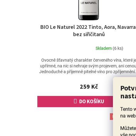
BIO Le Naturel 2022 Tinto, Aora, Navarra
bez siřičitanů
Skladem
(6 ks)
Průměrné
hodnocení
Ovocně šťavnatý charakter červeného vína, které j
produktu
upřímné, na nic si nehraje svým projevem, ani cenou
je
Jednoduché a příjemně pitelné víno pro zpříjemnění.
5,0
z
259 Kč
Potv
5
hvězdiček.
nast
DO KOŠÍKU
Tento 
na web
Poslední láh
90+ bod
Můžete 
vše pod