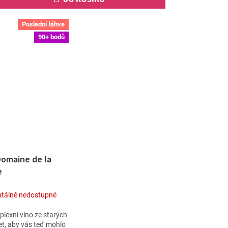
Poslední láhve
90+ bodů
Domaine de la
e
tálně nedostupné
exní víno ze starých
 let, aby vás teď mohlo