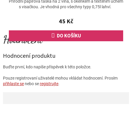
Přírodní papírová taška na 2 vína, s okénkem a textilním uchem
s visačkou. Je vhodná pro všechny typy 0,75l lahví.
45 Kč
DO KOŠÍKU
Hodnocení produktu
Buďte první, kdo napíše příspěvek k této položce.
Pouze registrovaní uživatelé mohou vkládat hodnocení. Prosím
přihlaste se
nebo se
registrujte
.
Z
á