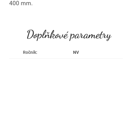
400 mm
.
Doplňkové parametry
Ročník
:
NV