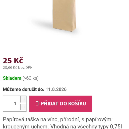
25 Kč
20,66 Kč bez DPH
Měrná
Skladem
(>60 ks)
cena:
Můžeme doručit do:
11.8.2026
PŘIDAT DO KOŠÍKU
Papírová taška na víno, přírodní, s papírovým
krouceným uchem. Vhodná na všechny typy 0,75l