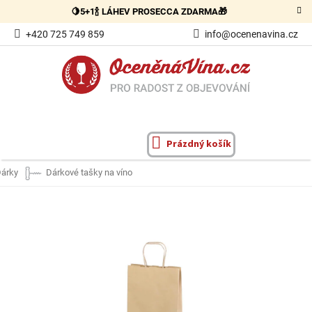
Přejít
🍋5+1🍾 LÁHEV PROSECCA ZDARMA🎁
na
obsah
+420 725 749 859
info@ocenenavina.cz
Prázdný košík
NÁKUPNÍ
KOŠÍK
árky
Dárkové tašky na víno