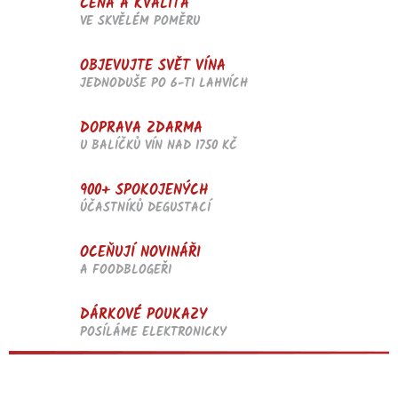
CENA A KVALITA
k
VE SKVĚLÉM POMĚRU
y
v
OBJEVUJTE SVĚT VÍNA
ý
p
JEDNODUŠE PO 6-TI LAHVÍCH
i
s
DOPRAVA ZDARMA
u
U BALÍČKŮ VÍN NAD 1750 KČ
900+ SPOKOJENÝCH
ÚČASTNÍKŮ DEGUSTACÍ
OCEŇUJÍ NOVINÁŘI
A FOODBLOGEŘI
DÁRKOVÉ POUKAZY
POSÍLÁME ELEKTRONICKY
Z