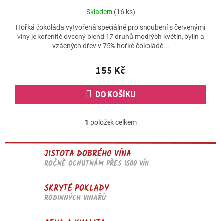
Průměrné
Skladem
(16 ks)
hodnocení
Hořká čokoláda vytvořená speciálně pro snoubení s červenými
produktu
víny je kořenitě ovocný blend 17 druhů modrých květin, bylin a
je
vzácných dřev v 75% hořké čokoládě...
5,0
z
5
155 Kč
hvězdiček.
DO KOŠÍKU
1
položek celkem
O
v
l
JISTOTA DOBRÉHO VÍNA
á
d
ROČNĚ OCHUTNÁM PŘES 1500 VÍN
a
c
SKRYTÉ POKLADY
í
RODINNÝCH VINAŘŮ
p
r
v