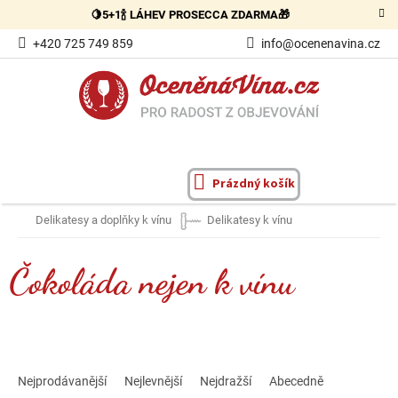
Přejít
🍋5+1🍾 LÁHEV PROSECCA ZDARMA🎁
na
obsah
+420 725 749 859
info@ocenenavina.cz
Prázdný košík
NÁKUPNÍ
KOŠÍK
Delikatesy a doplňky k vínu
Delikatesy k vínu
Čokoláda nejen k vínu
Ř
a
Nejprodávanější
Nejlevnější
Nejdražší
Abecedně