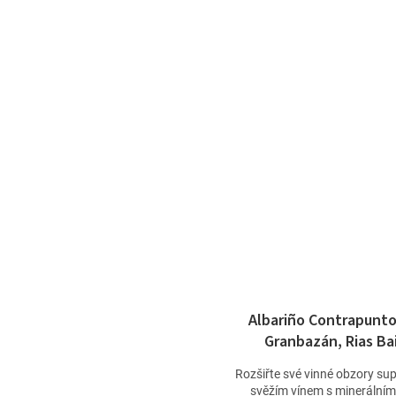
Albariño Contrapunto
Granbazán, Rias Ba
Rozšiřte své vinné obzory su
svěžím vínem s minerálními