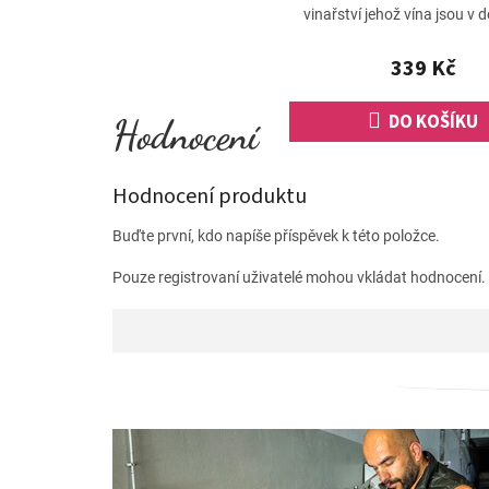
vinařství jehož vína jsou v 
michelinských restaurací. 
pravidelně...
339 Kč
DO KOŠÍKU
Hodnocení produktu
Buďte první, kdo napíše příspěvek k této položce.
Pouze registrovaní uživatelé mohou vkládat hodnocení