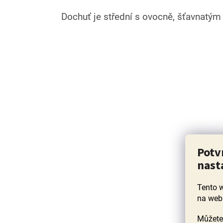
Dochuť je střední s ovocně, šťavnatým
Potv
nast
Tento 
na web
Můžete 