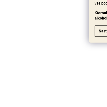
vše pod
Kterouk
alkoho
Nast