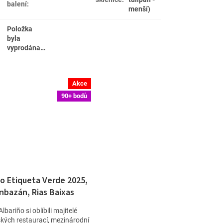
balení
:
menší)
Položka
byla
vyprodána…
Akce
90+ bodů
ño Etiqueta Verde 2025,
nbazán, Rias Baixas
lbariño si oblíbili majitelé
kých restaurací, mezinárodní