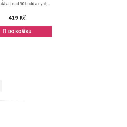
u dávají nad 90 bodů a nyní jej
ci vyzkoušet i vy. Rozšiřte si
své...
419 Kč
DO KOŠÍKU