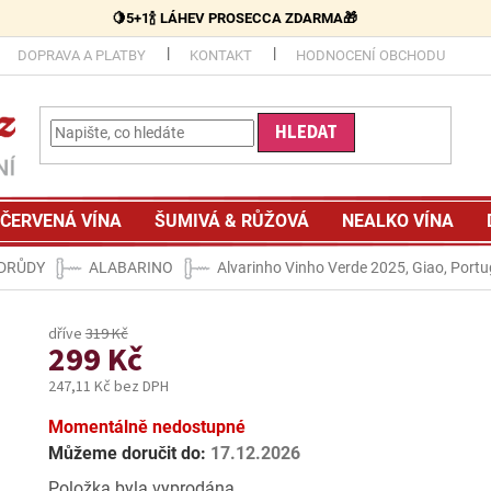
🍋5+1🍾 LÁHEV PROSECCA ZDARMA🎁
DOPRAVA A PLATBY
KONTAKT
HODNOCENÍ OBCHODU
HLEDAT
ČERVENÁ VÍNA
ŠUMIVÁ & RŮŽOVÁ
NEALKO VÍNA
ODRŮDY
ALABARINO
Alvarinho Vinho Verde 2025, Giao, Port
319 Kč
299 Kč
247,11 Kč bez DPH
Měrná
Momentálně nedostupné
cena:
Můžeme doručit do:
17.12.2026
Položka byla vyprodána…