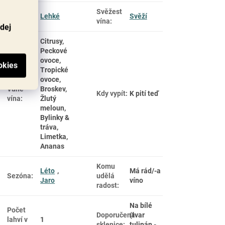
Plnost
Svěžest
Lehké
Svěží
vína
:
vína
:
odej
Citrusy,
Peckové
ovoce,
Tropické
ovoce,
Vůně
Broskev,
Kdy vypít
:
K pití teď
vína
:
Žlutý
meloun,
Bylinky &
tráva,
Limetka,
Ananas
Komu
Léto
,
Má rád/-a
Sezóna
:
udělá
Jaro
víno
radost
:
Na bílé
Počet
Doporučená
(tvar
lahví v
1
sklenice
:
tulipán -