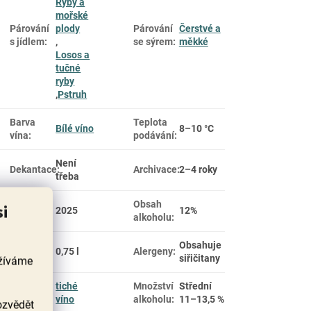
Ryby a
mořské
Párování
plody
Párování
Čerstvé a
s jídlem
:
,
se sýrem
:
měkké
Losos a
tučné
ryby
,
Pstruh
Barva
Teplota
Bílé víno
8–10 °C
vína
:
podávání
:
Není
Dekantace
:
Archivace
:
2–4 roky
třeba
Obsah
si
Ročník
:
2025
12%
alkoholu
:
Objem
Obsahuje
0,75 l
Alergeny
:
láhve
:
siřičitany
užíváme
tiché
Množství
Střední
Typ vína
:
víno
alkoholu
:
11–13,5 %
ozvědět