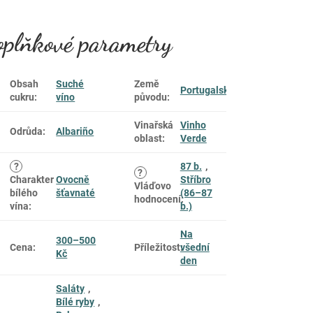
plňkové parametry
Obsah
Suché
Země
Portugalsko
cukru
:
víno
původu
:
Vinařská
Vinho
Odrůda
:
Albariño
oblast
:
Verde
?
87 b.
,
?
Charakter
Ovocně
Stříbro
Vláďovo
bílého
šťavnaté
(86–87
hodnocení
:
vína
:
b.)
Na
300–500
Cena
:
Příležitost
:
všední
Kč
den
Saláty
,
Bílé ryby
,