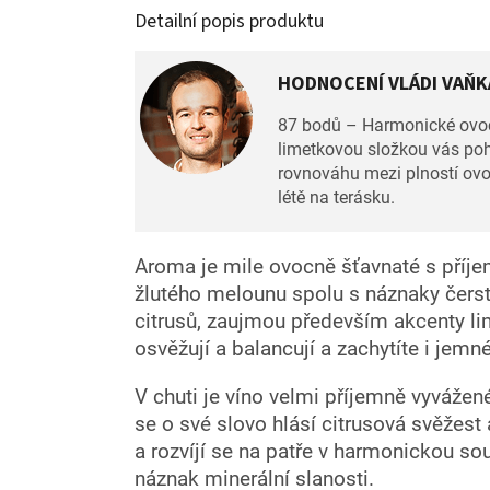
Detailní popis produktu
HODNOCENÍ VLÁDI VAŇKA
87 bodů – Harmonické ovocn
limetkovou složkou vás poh
rovnováhu mezi plností ovoc
létě na terásku.
Aroma je mile ovocně šťavnaté s příj
žlutého melounu spolu s náznaky čers
citrusů, zaujmou především akcenty li
osvěžují a balancují a zachytíte i jemn
V chuti je víno velmi příjemně vyvážen
se o své slovo hlásí citrusová svěžest
a rozvíjí se na patře v harmonickou sou
náznak minerální slanosti.