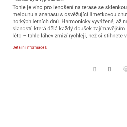
Tohle je víno pro lenošení na terase se sklenkou
melounu a ananasu s osvěžující limetkovou chutí
horkých letních dnů. Harmonicky vyvážené, až n
slaností, která dělá každý doušek zajímavějším. P
léto – tahle láhev zmizí rychleji, než si stihnete
Detailní informace