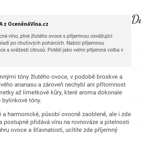
Do
 z OceněnáVína.cz
é víno, plné žlutého ovoce s příjemnou osvěžující
ladí po chuťových pohárcích. Nabízí příjemnou
e a svěžestí citrusů. Potěší jako velmi příjemná volba v
emnými tóny žlutého ovoce, v podobě broskve a
tvého ananasu a zároveň nechybí ani přítomnost
metky až limetkové kůry, které aroma dokonale
é bylinkové tóny.
é a harmonické, působí ovocně zaobleně, ale i zde
 a postupně přidává vínu na rovnováze a pitelnosti
hru ovoce a šťavnatosti, ucítíte zde příjemný