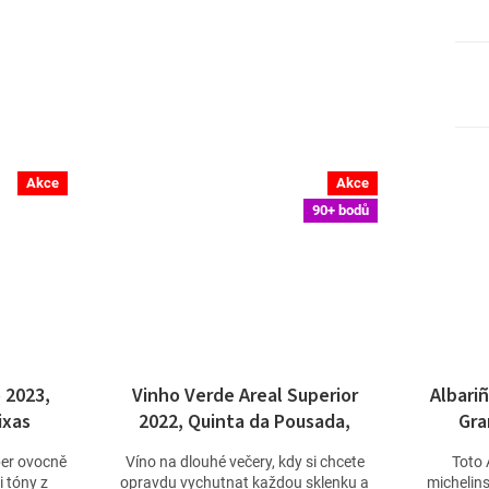
Akce
Akce
90+ bodů
 2023,
Vinho Verde Areal Superior
Albari
ixas
2022, Quinta da Pousada,
Gra
Portugalsko
per ovocně
Víno na dlouhé večery, kdy si chcete
Toto A
 tóny z
opravdu vychutnat každou sklenku a
michelins