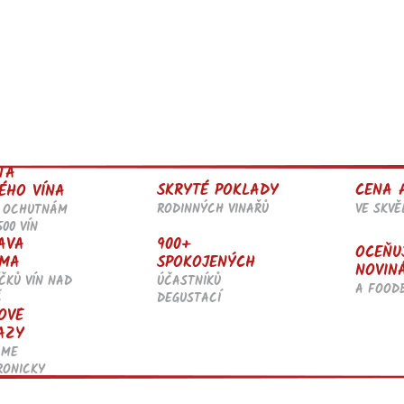
TA
SKRYTÉ POKLADY
CENA 
ÉHO VÍNA
RODINNÝCH VINAŘŮ
VE SKV
 OCHUTNÁM
500 VÍN
AVA
900+
OCEŇU
MA
SPOKOJENÝCH
NOVIN
ČKŮ VÍN NAD
ÚČASTNÍKŮ
A FOOD
Č
DEGUSTACÍ
OVÉ
AZY
ÁME
RONICKY