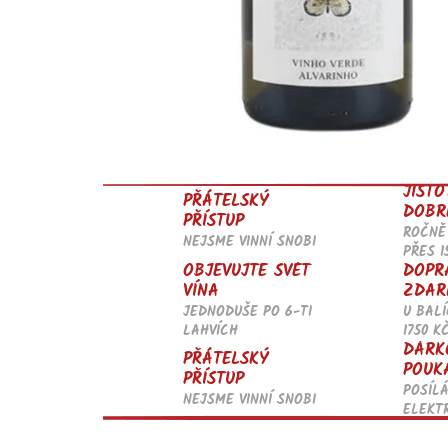
JISTO
PŘÁTELSKÝ
DOBR
PŘÍSTUP
ROČNĚ
NEJSME VINNÍ SNOBI
PŘES 1
OBJEVUJTE SVĚT
DOPR
VÍNA
ZDAR
JEDNODUŠE PO 6-TI
U BALÍ
LAHVÍCH
1750 K
DÁRK
PŘÁTELSKÝ
POUK
PŘÍSTUP
POSÍL
NEJSME VINNÍ SNOBI
ELEKT