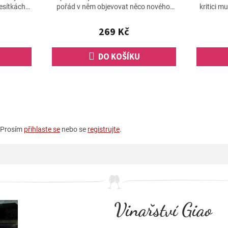
desítkách
pořád v něm objevovat něco nového.
kritici m
Víno je
Komplexní portugalské Vinho Verde s
máte šan
tóny citrusů,...
269 Kč
DO KOŠÍKU
. Prosím
přihlaste se
nebo se
registrujte
.
Vinařství Giao