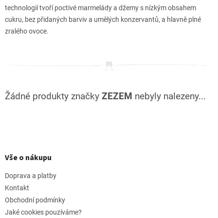
technologií tvoří poctivé marmelády a džemy s nízkým obsahem
cukru, bez přidaných barviv a umělých konzervantů, a hlavně plné
zralého ovoce.
Žádné produkty značky
ZEZEM
nebyly nalezeny...
Z
á
p
Vše o nákupu
a
t
Doprava a platby
í
Kontakt
Obchodní podmínky
Jaké cookies pouzíváme?