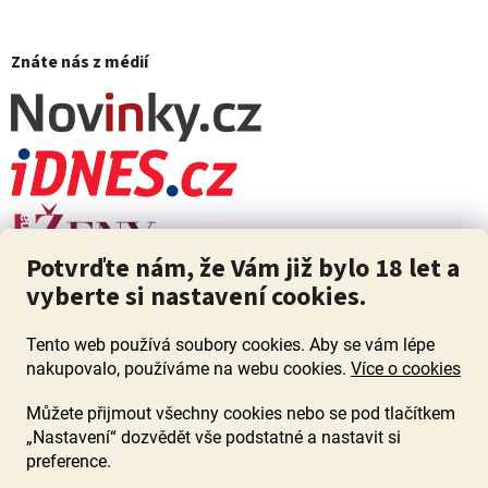
Znáte nás z médií
Potvrďte nám, že Vám již bylo 18 let a
vyberte si nastavení cookies.
Tento web používá soubory cookies. Aby se vám lépe
nakupovalo, používáme na webu cookies.
Více o cookies
Můžete přijmout všechny cookies nebo se pod tlačítkem
„Nastavení“ dozvědět vše podstatné a nastavit si
ZÁKAZ PRODEJE ALKOHOLU OSOBÁM MLADŠÍM 18 LET. Pijte s
mírou i když pijete s Mírou.
preference.