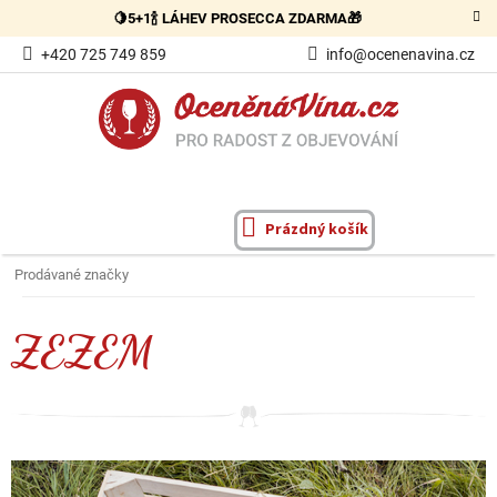
Přejít
🍋5+1🍾 LÁHEV PROSECCA ZDARMA🎁
na
obsah
+420 725 749 859
info@ocenenavina.cz
Prázdný košík
NÁKUPNÍ
KOŠÍK
Prodávané značky
ZEZEM