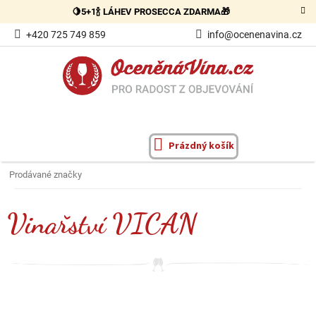
Přejít
🍋5+1🍾 LÁHEV PROSECCA ZDARMA🎁
na
obsah
+420 725 749 859
info@ocenenavina.cz
Prázdný košík
NÁKUPNÍ
KOŠÍK
Prodávané značky
Vinařství VICAN