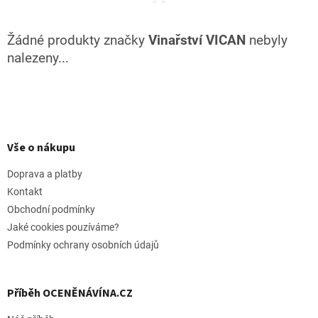
Žádné produkty značky
Vinařství VICAN
nebyly
nalezeny...
Z
á
p
Vše o nákupu
a
t
Doprava a platby
í
Kontakt
Obchodní podmínky
Jaké cookies pouzíváme?
Podmínky ochrany osobních údajů
Příběh OCENĚNÁVÍNA.CZ