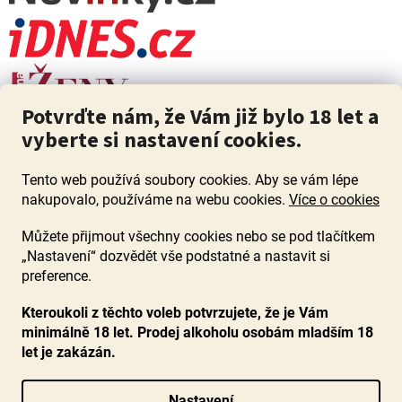
Potvrďte nám, že Vám již bylo 18 let a
vyberte si nastavení cookies.
Tento web používá soubory cookies. Aby se vám lépe
nakupovalo, používáme na webu cookies.
Více o cookies
Můžete přijmout všechny cookies nebo se pod tlačítkem
„Nastavení“ dozvědět vše podstatné a nastavit si
ZÁKAZ PRODEJE ALKOHOLU OSOBÁM MLADŠÍM 18 LET. Pijte s
mírou i když pijete s Mírou.
preference.
Kteroukoli z těchto voleb potvrzujete, že je Vám
minimálně 18 let. Prodej alkoholu osobám mladším 18
let je zakázán.
Vytvořil Shoptet
Nastavení