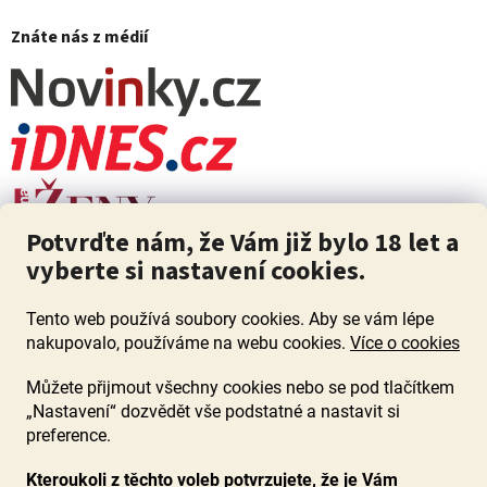
Znáte nás z médií
Potvrďte nám, že Vám již bylo 18 let a
vyberte si nastavení cookies.
Tento web používá soubory cookies. Aby se vám lépe
nakupovalo, používáme na webu cookies.
Více o cookies
Můžete přijmout všechny cookies nebo se pod tlačítkem
„Nastavení“ dozvědět vše podstatné a nastavit si
ZÁKAZ PRODEJE ALKOHOLU OSOBÁM MLADŠÍM 18 LET. Pijte s
mírou i když pijete s Mírou.
preference.
Kteroukoli z těchto voleb potvrzujete, že je Vám