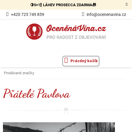
Přejít
🍋5+1🍾 LÁHEV PROSECCA ZDARMA🎁
na
obsah
+420 725 749 859
info@ocenenavina.cz
Prázdný košík
NÁKUPNÍ
KOŠÍK
Prodávané značky
Přátelé Pavlova