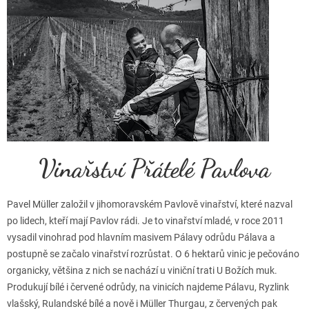
Vinařství Přátelé Pavlova
Pavel Müller založil v jihomoravském Pavlově vinařství, které nazval
po lidech, kteří mají Pavlov rádi. Je to vinařství mladé, v roce 2011
vysadil vinohrad pod hlavním masivem Pálavy odrůdu Pálava a
postupně se začalo vinařství rozrůstat. O 6 hektarů vinic je pečováno
organicky, většina z nich se nachází u viniční trati U Božích muk.
Produkují bílé i červené odrůdy, na vinicích najdeme Pálavu, Ryzlink
vlašský, Rulandské bílé a nově i Müller Thurgau, z červených pak