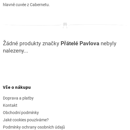
hlavně cuvée z Cabernetu.
Žádné produkty značky
Přátelé Pavlova
nebyly
nalezeny...
Z
á
p
Vše o nákupu
a
t
Doprava a platby
í
Kontakt
Obchodní podmínky
Jaké cookies pouzíváme?
Podmínky ochrany osobních údajů