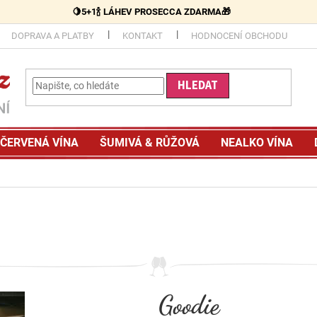
🍋5+1🍾 LÁHEV PROSECCA ZDARMA🎁
DOPRAVA A PLATBY
KONTAKT
HODNOCENÍ OBCHODU
HLEDAT
ČERVENÁ VÍNA
ŠUMIVÁ & RŮŽOVÁ
NEALKO VÍNA
Goodie