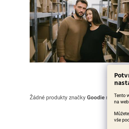
Potv
nast
Tento 
Žádné produkty značky
Goodie
nebyly nal
na web
Můžete 
Z
vše pod
á