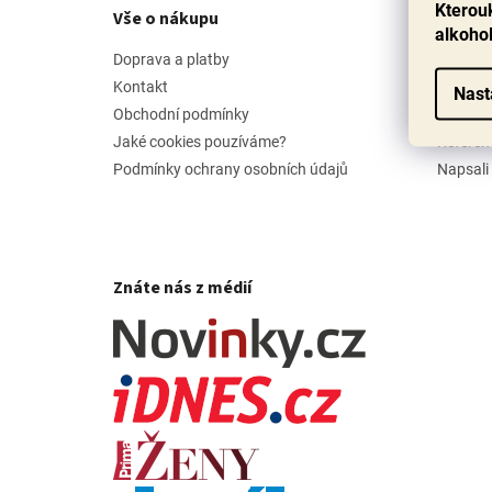
p
Kterouk
Vše o nákupu
Příbě
a
alkoho
t
Doprava a platby
Náš pří
í
Kontakt
Jak vyb
Nast
Obchodní podmínky
Hodnoc
Jaké cookies pouzíváme?
Referen
Podmínky ochrany osobních údajů
Napsali
Znáte nás z médií