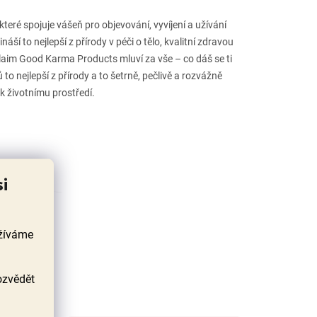
teré spojuje vášeň pro objevování, vyvíjení a užívání
náší to nejlepší z přírody v péči o tělo, kvalitní zdravou
claim Good Karma Products mluví za vše – co dáš se ti
 to nejlepší z přírody a to šetrně, pečlivě a rozvážně
 k životnímu prostředí.
si
užíváme
ozvědět