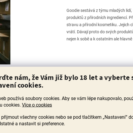
Goodie sestává z týmu mladých lidí, k
produktů z přírodních ingrediencí. Při
stravu a přírodní kosmetiku. Jejich 
vrátí. Dávají proto do svých produktů
nejen k sobě a k ostatním ale hlavně
rďte nám, že Vám již bylo 18 let a vyberte 
avení cookies.
web používá soubory cookies. Aby se vám lépe nakupovalo, po
ezeny...
u cookies.
Více o cookies
přijmout všechny cookies nebo se pod tlačítkem „Nastavení“ d
statné a nastavit si preference.