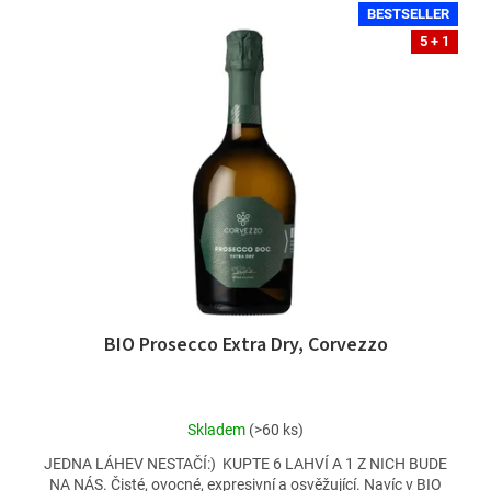
n
V
BESTSELLER
í
ý
5 + 1
p
p
r
i
o
s
d
p
u
r
k
o
t
d
ů
u
k
t
ů
BIO Prosecco Extra Dry, Corvezzo
Průměrné
Skladem
(>60 ks)
hodnocení
JEDNA LÁHEV NESTAČÍ:) KUPTE 6 LAHVÍ A 1 Z NICH BUDE
produktu
NA NÁS. Čisté, ovocné, expresivní a osvěžující. Navíc v BIO
je