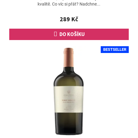
kvalitě. Co víc si přát? Nadchne...
4,8
z
5
289 Kč
hvězdiček.
DO KOŠÍKU
BESTSELLER