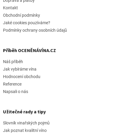
t
Doprava a platby
í
í
p
Kontakt
r
Obchodní podmínky
v
Jaké cookies pouzíváme?
k
y
Podmínky ochrany osobních údajů
v
ý
p
Příběh OCENĚNÁVÍNA.CZ
i
s
Náš příběh
u
Jak vybíráme vína
Hodnocení obchodu
Reference
Napsali o nás
Užitečné rady a tipy
Slovník vinařských pojmů
Jak poznat kvalitní víno