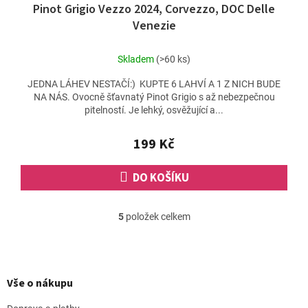
Pinot Grigio Vezzo 2024, Corvezzo, DOC Delle
Venezie
Skladem
(>60 ks)
JEDNA LÁHEV NESTAČÍ:) KUPTE 6 LAHVÍ A 1 Z NICH BUDE
NA NÁS. Ovocně šťavnatý Pinot Grigio s až nebezpečnou
pitelností. Je lehký, osvěžující a...
199 Kč
DO KOŠÍKU
5
položek celkem
O
v
l
Z
á
á
d
p
Vše o nákupu
a
a
c