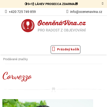
Přejít
🍋5+1🍾 LÁHEV PROSECCA ZDARMA🎁
na
obsah
+420 725 749 859
info@ocenenavina.cz
Prázdný košík
NÁKUPNÍ
KOŠÍK
Prodávané značky
Corvezzo