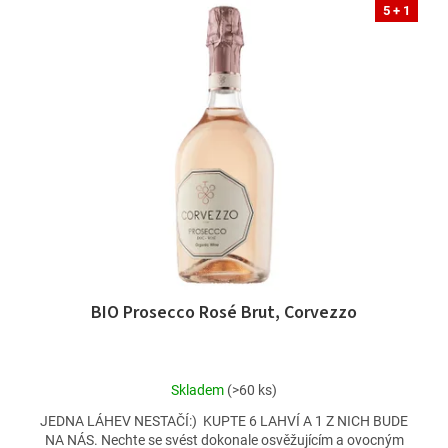
5 + 1
BIO Prosecco Rosé Brut, Corvezzo
Průměrné
Skladem
(>60 ks)
hodnocení
JEDNA LÁHEV NESTAČÍ:) KUPTE 6 LAHVÍ A 1 Z NICH BUDE
produktu
NA NÁS. Nechte se svést dokonale osvěžujícím a ovocným
je