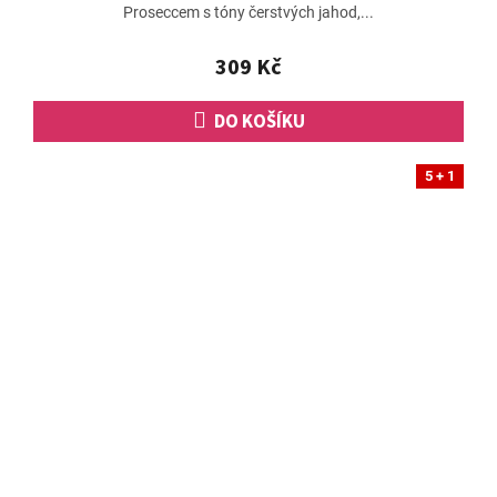
Proseccem s tóny čerstvých jahod,...
5,0
z
5
309 Kč
hvězdiček.
DO KOŠÍKU
5 + 1