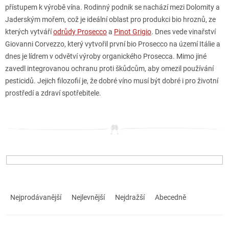
přístupem k výrobě vína. Rodinný podnik se nachází mezi Dolomity a
Jaderským mořem, což je ideální oblast pro produkci bio hroznů, ze
kterých vytváří
odrůdy Prosecco
a
Pinot Grigio
. Dnes vede vinařství
Giovanni Corvezzo, který vytvořil první bio Prosecco na území Itálie a
dnes je lídrem v odvětví výroby organického Prosecca. Mimo jiné
zavedl integrovanou ochranu proti škůdcům, aby omezil používání
pesticidů. Jejich filozofií je, že dobré víno musí být dobré i pro životní
prostředí a zdraví spotřebitele.
Ř
a
Nejprodávanější
Nejlevnější
Nejdražší
Abecedně
z
e