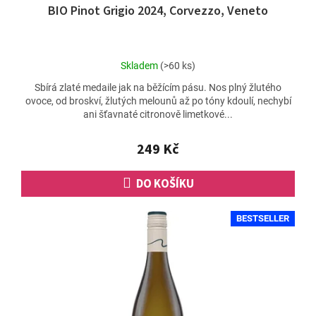
BIO Pinot Grigio 2024, Corvezzo, Veneto
Průměrné
Skladem
(>60 ks)
hodnocení
Sbírá zlaté medaile jak na běžícím pásu. Nos plný žlutého
produktu
ovoce, od broskví, žlutých melounů až po tóny kdoulí, nechybí
je
ani šťavnaté citronově limetkové...
4,9
z
5
249 Kč
hvězdiček.
DO KOŠÍKU
BESTSELLER