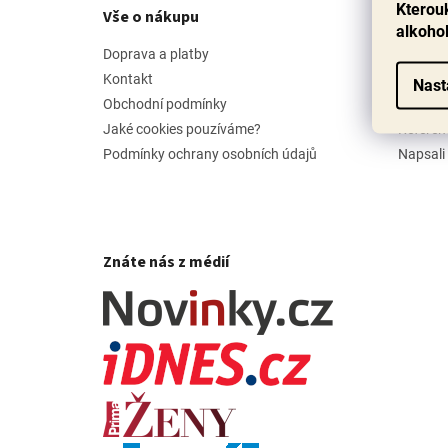
p
Kterouk
Vše o nákupu
Příbě
a
alkoho
t
Doprava a platby
Náš pří
í
Kontakt
Jak vyb
Nast
Obchodní podmínky
Hodnoc
Jaké cookies pouzíváme?
Referen
Podmínky ochrany osobních údajů
Napsali
Znáte nás z médií