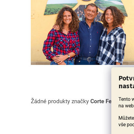
Potv
nast
Tento 
Žádné produkty značky
Corte Ferro
nebyl
na web
Můžete 
Z
vše pod
á