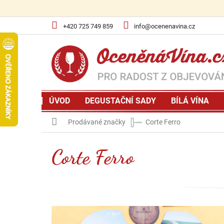
Přejít
na
obsah
+420 725 749 859
info@ocenenavina.cz
ÚVOD
DEGUSTAČNÍ SADY
BÍLÁ VÍNA
Domů
Prodávané značky
Corte Ferro
Corte Ferro