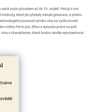
ro sahá svým původem až do 19. století. Pečují o své
ré hodnoty, které jim předaly minulé generace, a přesto
technologiemi posunuli výrobu vína na vyšší úroveň.
lov rodiny Ferro pot, dřina a spousta práce na poli.
řit vína s charakterem, která budou skvěle reprezentovat
si
užíváme
ozvědět