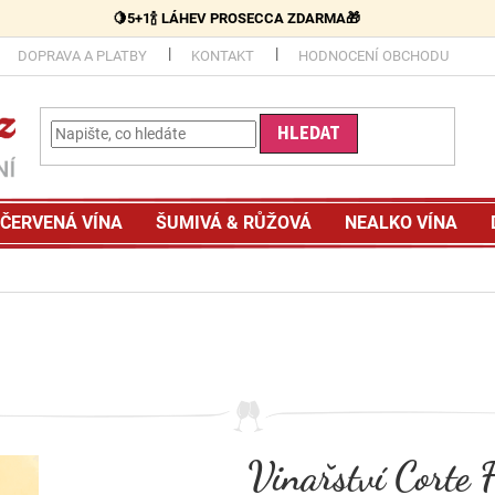
🍋5+1🍾 LÁHEV PROSECCA ZDARMA🎁
DOPRAVA A PLATBY
KONTAKT
HODNOCENÍ OBCHODU
HLEDAT
ČERVENÁ VÍNA
ŠUMIVÁ & RŮŽOVÁ
NEALKO VÍNA
Vinařství Corte 