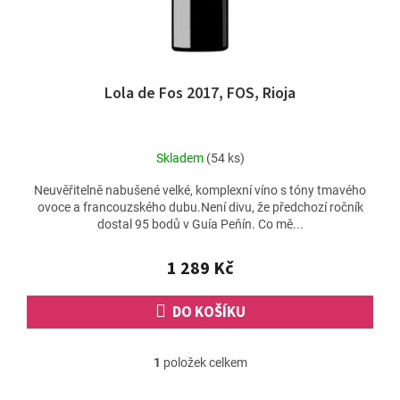
k
t
ů
Lola de Fos 2017, FOS, Rioja
Skladem
(54 ks)
Neuvěřitelně nabušené velké, komplexní víno s tóny tmavého
ovoce a francouzského dubu.Není divu, že předchozí ročník
dostal 95 bodů v Guía Peňín. Co mě...
1 289 Kč
DO KOŠÍKU
1
položek celkem
O
v