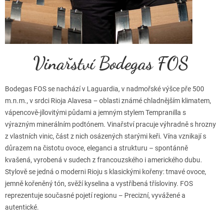
Vinařství Bodegas FOS
Bodegas FOS se nachází v Laguardia, v nadmořské výšce pře 500
m.n.m., v srdci Rioja Alavesa – oblasti známé chladnějším klimatem,
vápencově-jílovitými půdami a jemným stylem Tempranilla s
výrazným minerálním podtónem. Vinařství pracuje výhradně s hrozny
z vlastních vinic, část z nich osázených starými keři. Vína vznikají s
důrazem na čistotu ovoce, eleganci a strukturu – spontánně
kvašená, vyrobená v sudech z francouzského i amerického dubu.
Stylově se jedná o moderni Rioju s klasickými kořeny: tmavé ovoce,
jemně kořeněný tón, svěží kyselina a vystříbená třísloviny. FOS
reprezentuje současné pojetí regionu – Precizní, vyvážené a
autentické.