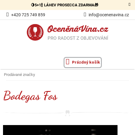
Přejít
🍋5+1🍾 LÁHEV PROSECCA ZDARMA🎁
na
obsah
+420 725 749 859
info@ocenenavina.cz
Prázdný košík
NÁKUPNÍ
KOŠÍK
Prodávané značky
Bodegas Fos