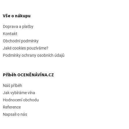
l
Z
á
á
d
p
Vše o nákupu
a
a
c
t
Doprava a platby
í
í
p
Kontakt
r
Obchodní podmínky
v
Jaké cookies pouzíváme?
k
y
Podmínky ochrany osobních údajů
v
ý
p
Příběh OCENĚNÁVÍNA.CZ
i
s
Náš příběh
u
Jak vybíráme vína
Hodnocení obchodu
Reference
Napsali o nás