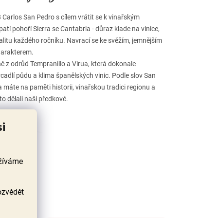
 Carlos San Pedro s cílem vrátit se k vinařským
atí pohoří Sierra se Cantabria - důraz klade na vinice,
alitu každého ročníku. Navrací se ke svěžím, jemnějším
harakterem.
 z odrůd Tempranillo a Virua, která dokonale
rcadlí půdu a klima španělských vinic. Podle slov San
 máte na paměti historii, vinařskou tradici regionu a
to dělali naši předkové.
si
užíváme
ozvědět