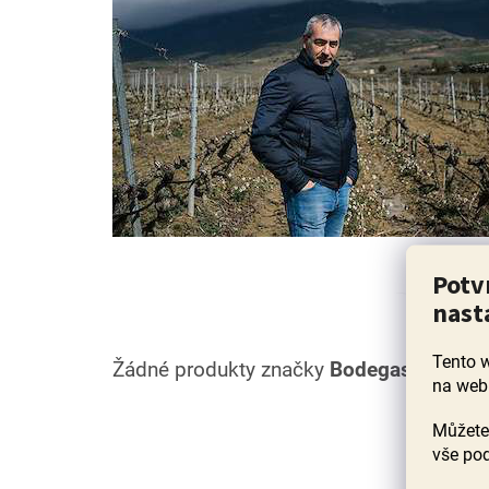
Potv
nast
Tento 
Žádné produkty značky
Bodegas Pujanz
na web
Můžete 
Z
vše pod
á