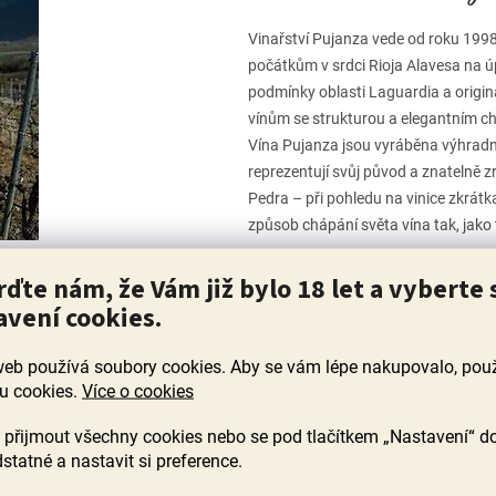
Vinařství Pujanza vede od roku 1998
počátkům v srdci Rioja Alavesa na úp
podmínky oblasti Laguardia a origin
vínům se strukturou a elegantním c
Vína Pujanza jsou vyráběna výhradně
reprezentují svůj původ a znatelně z
Pedra – při pohledu na vinice zkrátka
způsob chápání světa vína tak, jako 
rďte nám, že Vám již bylo 18 let a vyberte 
avení cookies.
web používá soubory cookies. Aby se vám lépe nakupovalo, po
a
nebyly nalezeny...
u cookies.
Více o cookies
přijmout všechny cookies nebo se pod tlačítkem „Nastavení“ d
statné a nastavit si preference.