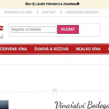
🍋5+1🍾 LÁHEV PROSECCA ZDARMA🎁
DOPRAVA A PLATBY
KONTAKT
HODNOCENÍ OBCHODU
HLEDAT
ČERVENÁ VÍNA
ŠUMIVÁ & RŮŽOVÁ
NEALKO VÍNA
Vinařství Bodeg