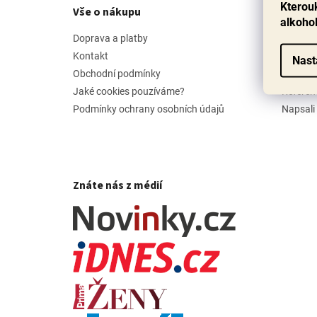
p
Kterouk
Vše o nákupu
Příbě
a
alkoho
t
Doprava a platby
Náš pří
í
Kontakt
Jak vyb
Nast
Obchodní podmínky
Hodnoc
Jaké cookies pouzíváme?
Referen
Podmínky ochrany osobních údajů
Napsali
Znáte nás z médií